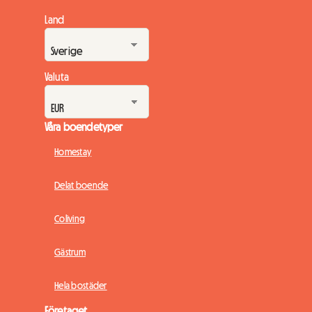
Land
Valuta
Våra boendetyper
Homestay
Delat boende
Coliving
Gästrum
Hela bostäder
Företaget