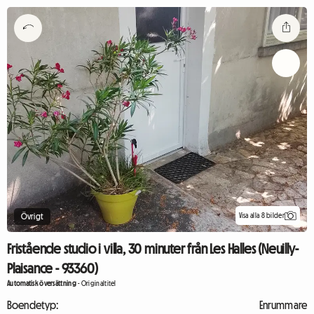
Visa alla 8 bilder
Övrigt
Fristående studio i villa, 30 minuter från Les Halles (Neuilly-
Plaisance - 93360)
Automatisk översättning
-
Originaltitel
Boendetyp:
Enrummare