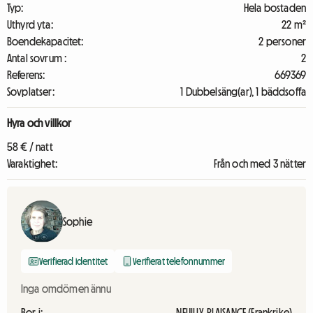
Typ:
Hela bostaden
Uthyrd yta:
22 m²
Boendekapacitet:
2 personer
Antal sovrum :
2
Referens:
669369
Sovplatser:
1 Dubbelsäng(ar), 1 bäddsoffa
Hyra och villkor
58 € / natt
Varaktighet:
Från och med 3 nätter
Sophie
Verifierad identitet
Verifierat telefonnummer
Inga omdömen ännu
Bor i:
NEUILLY PLAISANCE (Frankrike)