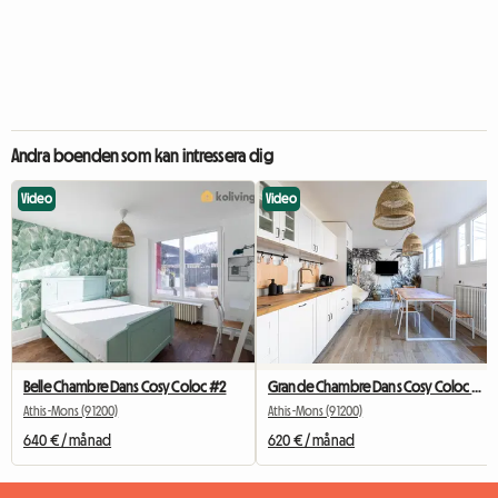
Andra boenden som kan intressera dig
Video
Video
Belle Chambre Dans Cosy Coloc #2
Grande Chambre Dans Cosy Coloc #5 New York près d'olry
Athis-Mons (91200)
Athis-Mons (91200)
640 € / månad
620 € / månad