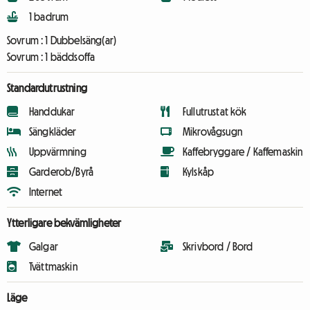
1 badrum
Sovrum :
1 Dubbelsäng(ar)
Sovrum :
1 bäddsoffa
Standardutrustning
Handdukar
Fullutrustat kök
Sängkläder
Mikrovågsugn
Uppvärmning
Kaffebryggare / Kaffemaskin
Garderob/Byrå
Kylskåp
Internet
Ytterligare bekvämligheter
Galgar
Skrivbord / Bord
Tvättmaskin
Läge