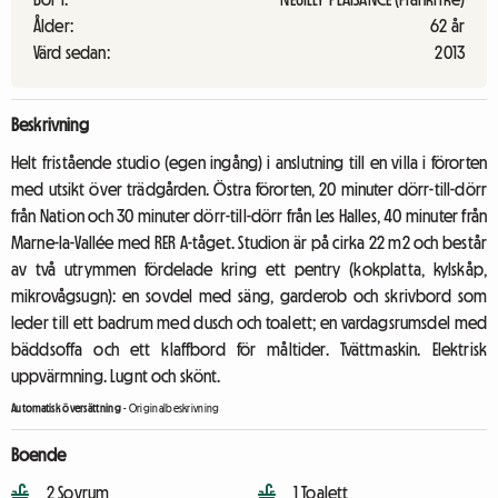
Ålder:
62 år
Värd sedan:
2013
Beskrivning
Helt fristående studio (egen ingång) i anslutning till en villa i förorten
med utsikt över trädgården. Östra förorten, 20 minuter dörr-till-dörr
från Nation och 30 minuter dörr-till-dörr från Les Halles, 40 minuter från
Marne-la-Vallée med RER A-tåget. Studion är på cirka 22 m2 och består
av två utrymmen fördelade kring ett pentry (kokplatta, kylskåp,
mikrovågsugn): en sovdel med säng, garderob och skrivbord som
leder till ett badrum med dusch och toalett; en vardagsrumsdel med
bäddsoffa och ett klaffbord för måltider. Tvättmaskin. Elektrisk
uppvärmning. Lugnt och skönt.
Automatisk översättning
-
Originalbeskrivning
Boende
2 Sovrum
1 Toalett