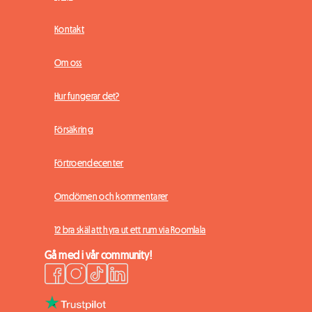
Kontakt
Om oss
Hur fungerar det?
Försäkring
Förtroendecenter
Omdömen och kommentarer
12 bra skäl att hyra ut ett rum via Roomlala
Gå med i vår community!