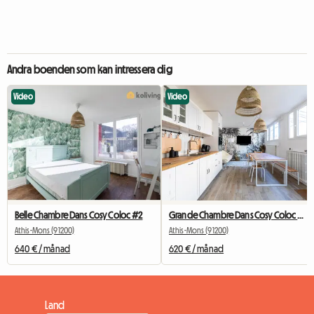
Andra boenden som kan intressera dig
Video
Video
Belle Chambre Dans Cosy Coloc #2
Grande Chambre Dans Cosy Coloc #5 New York près d'olry
Athis-Mons (91200)
Athis-Mons (91200)
640 € / månad
620 € / månad
Land