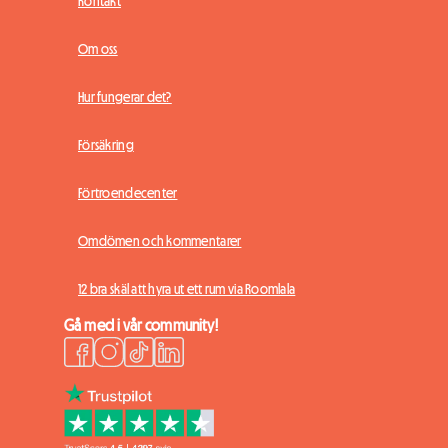
Kontakt
Om oss
Hur fungerar det?
Försäkring
Förtroendecenter
Omdömen och kommentarer
12 bra skäl att hyra ut ett rum via Roomlala
Gå med i vår community!