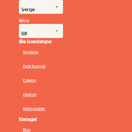
Valuta
Våra boendetyper
Homestay
Delat boende
Coliving
Gästrum
Hela bostäder
Företaget
Blog