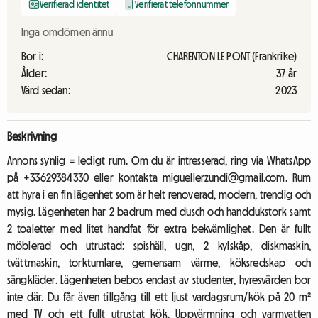
Verifierad identitet
Verifierat telefonnummer
Inga omdömen ännu
Bor i:
CHARENTON LE PONT (Frankrike)
Ålder:
37 år
Värd sedan:
2023
Beskrivning
Annons synlig = ledigt rum. Om du är intresserad, ring via WhatsApp
på +33629384330 eller kontakta miguellerzundi@gmail.com. Rum
att hyra i en fin lägenhet som är helt renoverad, modern, trendig och
mysig. Lägenheten har 2 badrum med dusch och handdukstork samt
2 toaletter med litet handfat för extra bekvämlighet. Den är fullt
möblerad och utrustad: spishäll, ugn, 2 kylskåp, diskmaskin,
tvättmaskin, torktumlare, gemensam värme, köksredskap och
sängkläder. Lägenheten bebos endast av studenter, hyresvärden bor
inte där. Du får även tillgång till ett ljust vardagsrum/kök på 20 m²
med TV och ett fullt utrustat kök. Uppvärmning och varmvatten