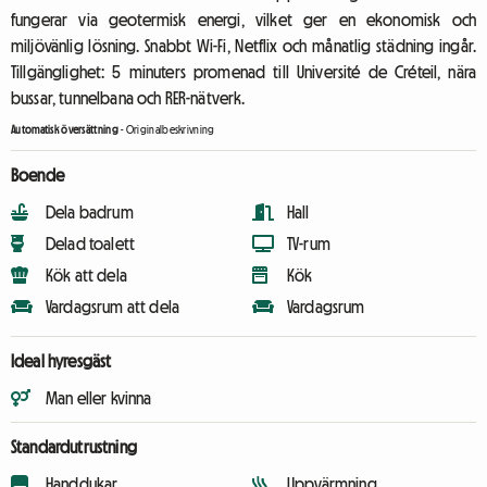
fungerar via geotermisk energi, vilket ger en ekonomisk och
miljövänlig lösning. Snabbt Wi-Fi, Netflix och månatlig städning ingår.
Tillgänglighet: 5 minuters promenad till Université de Créteil, nära
bussar, tunnelbana och RER-nätverk.
Automatisk översättning
-
Originalbeskrivning
Boende
Dela badrum
Hall
Delad toalett
TV-rum
Kök att dela
Kök
Vardagsrum att dela
Vardagsrum
Ideal hyresgäst
Man eller kvinna
Standardutrustning
Handdukar
Uppvärmning