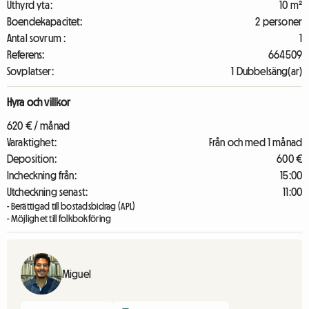
Uthyrd yta:
10 m²
Boendekapacitet:
2 personer
Antal sovrum :
1
Referens:
664509
Sovplatser:
1 Dubbelsäng(ar)
Hyra och villkor
620 € / månad
Varaktighet:
Från och med 1 månad
Deposition:
600 €
Incheckning från:
15:00
Utcheckning senast:
11:00
- Berättigad till bostadsbidrag (APL)
- Möjlighet till folkbokföring
Miguel