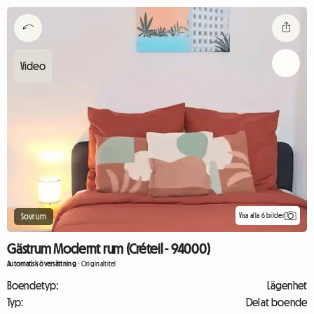
Visa alla 6 bilder
Sovrum
Gästrum Modernt rum (Créteil - 94000)
Automatisk översättning
-
Originaltitel
Boendetyp:
Lägenhet
Typ:
Delat boende