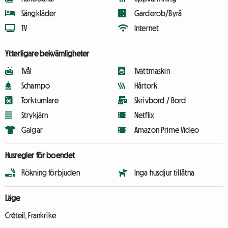
Sängkläder
Garderob/Byrå
TV
Internet
Ytterligare bekvämligheter
Tvål
Tvättmaskin
Schampo
Hårtork
Torktumlare
Skrivbord / Bord
Strykjärn
Netflix
Galgar
Amazon Prime Video
Husregler för boendet
Rökning förbjuden
Inga husdjur tillåtna
Läge
Créteil, Frankrike