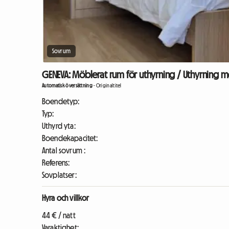
Sovrum
GENEVA: Möblerat rum för uthyrning / Uthyrning 
Automatisk översättning
-
Originaltitel
Boendetyp:
Typ:
Uthyrd yta:
Boendekapacitet:
Antal sovrum :
Referens:
Sovplatser:
Hyra och villkor
44 € / natt
Varaktighet: