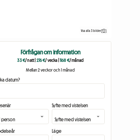
Visa alla 3 bilder
Förfrågan om information
33 €
/ natt
|
276 €
/ vecka
|
1168 €
/ månad
Mellan 2 veckor och 1 månad
ilka datum?
esenär
Syfte med vistelsen
ödelseår
Läge