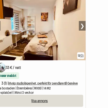
❯
12
33 € / natt
Svarar snabbt
3 (1) |
Mysig studiolägenhet, perfekt för pendlare till Genève
a bostaden | Étrembières (74100) | 14 M2
ovplats(er) | Minst 3 veckor
Visa annons