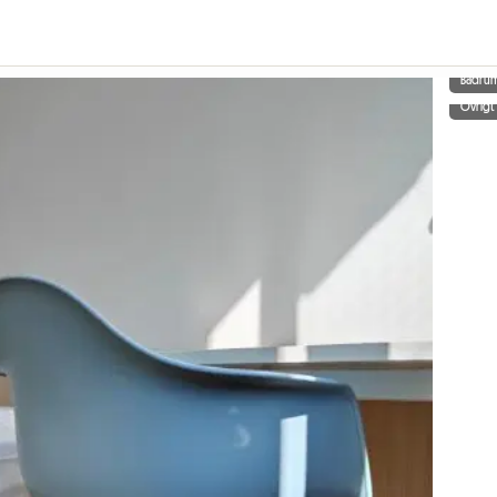
Badru
Övrigt