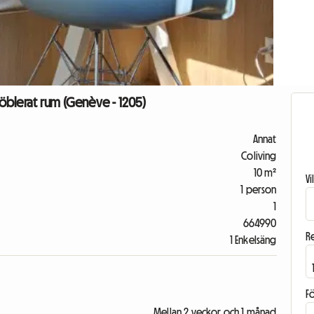
möblerat rum (Genève - 1205)
Annat
Coliving
10 m²
V
1 person
1
664990
R
1 Enkelsäng
F
Mellan 2 veckor och 1 månad