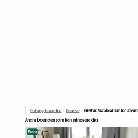
Coliving-boenden
›
Genève
›
GENEVA: Möblerat rum för uthyrn
Andra boenden som kan intressera dig
Video