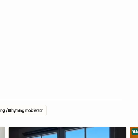
ing / Uthyrning möblerat rum
Vid