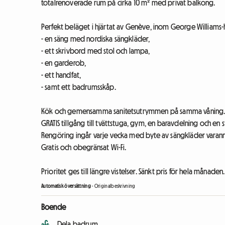
totalrenoverade rum på cirka 10 m² med privat balkong.
Perfekt beläget i hjärtat av Genève, inom George Williams-
- en säng med nordiska sängkläder,
- ett skrivbord med stol och lampa,
- en garderob,
- ett handfat,
- samt ett badrumsskåp.
Kök och gemensamma sanitetsutrymmen på samma våning
GRATIS tillgång till tvättstuga, gym, en baravdelning och en 
Rengöring ingår varje vecka med byte av sängkläder varan
Gratis och obegränsat Wi-Fi.
Prioritet ges till längre vistelser. Sänkt pris för hela månaden.
Automatisk översättning
-
Originalbeskrivning
Boende
Dela badrum