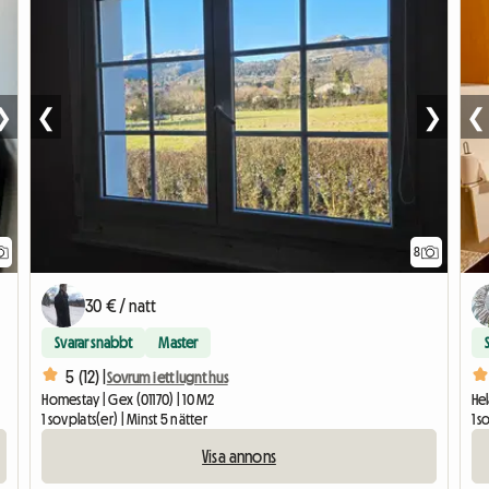
❯
❮
❯
❮
8
30 € / natt
Svarar snabbt
Master
5 (12) |
Sovrum i ett lugnt hus
Homestay | Gex (01170) | 10 M2
Hel
1 sovplats(er) | Minst 5 nätter
1 s
Visa annons