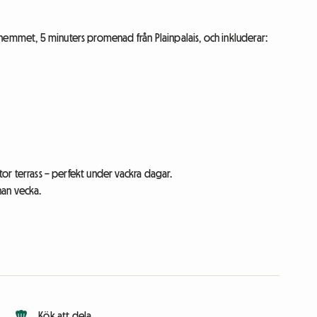
hemmet, 5 minuters promenad från Plainpalais, och inkluderar:
.
stor terrass – perfekt under vackra dagar.
nan vecka.
Kök att dela