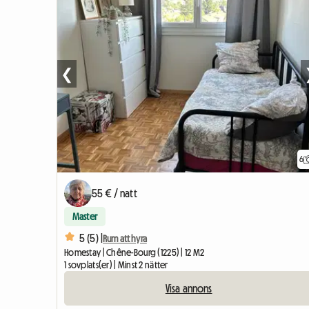
❮
6
55 € / natt
Master
5 (5) |
Rum att hyra
Homestay | Chêne-Bourg (1225) | 12 M2
1 sovplats(er) | Minst 2 nätter
Visa annons