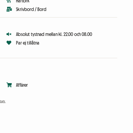
Hårtork
Skrivbord / Bord
Absolut tystnad mellan kl. 22.00 och 08.00
Par ej tillåtna
Affärer
ats.