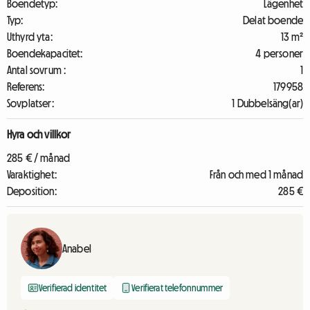
Boendetyp:
Lägenhet
Typ:
Delat boende
Uthyrd yta:
13 m²
Boendekapacitet:
4 personer
Antal sovrum :
1
Referens:
179958
Sovplatser:
1 Dubbelsäng(ar)
Hyra och villkor
285 € / månad
Varaktighet:
Från och med 1 månad
Deposition:
285 €
Anabel
Verifierad identitet
Verifierat telefonnummer