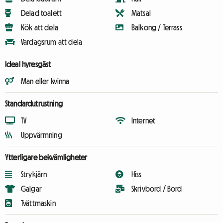
Delad toalett
Matsal
Kök att dela
Balkong / Terrass
Vardagsrum att dela
Ideal hyresgäst
Man eller kvinna
Standardutrustning
TV
Internet
Uppvärmning
Ytterligare bekvämligheter
Strykjärn
Hiss
Galgar
Skrivbord / Bord
Tvättmaskin