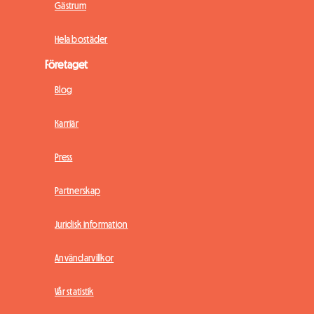
Gästrum
Hela bostäder
Företaget
Blog
Karriär
Press
Partnerskap
Juridisk information
Användarvillkor
Vår statistik