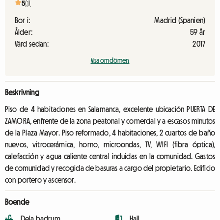
5
(1)
Bor i:
Madrid (Spanien)
Ålder:
59 år
Värd sedan:
2017
Visa omdömen
Beskrivning
Piso de 4 habitaciones en Salamanca, excelente ubicación PUERTA DE
ZAMORA, enfrente de la zona peatonal y comercial y a escasos minutos
de la Plaza Mayor. Piso reformado, 4 habitaciones, 2 cuartos de baño
nuevos, vitrocerámica, horno, microondas, TV, WIFI (fibra óptica),
calefacción y agua caliente central incluidas en la comunidad. Gastos
de comunidad y recogida de basuras a cargo del propietario. Edificio
con portero y ascensor.
Boende
Dela badrum
Hall