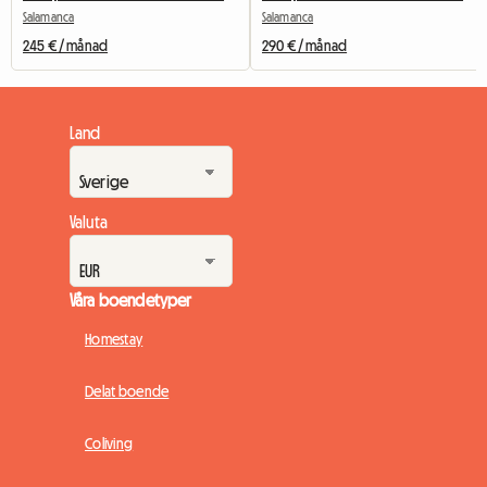
Salamanca
Salamanca
245 € / månad
290 € / månad
Land
Valuta
Våra boendetyper
Homestay
Delat boende
Coliving