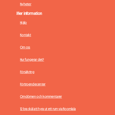
Nyheter
Mer information
Hjälp
Kontakt
Om oss
Hur fungerar det?
Försäkring
Förtroendecenter
Omdömen och kommentarer
12 bra skäl att hyra ut ett rum via Roomlala