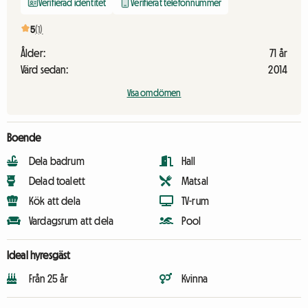
Verifierad identitet
Verifierat telefonnummer
5
(1)
Ålder:
71 år
Värd sedan:
2014
Visa omdömen
Boende
Dela badrum
Hall
Delad toalett
Matsal
Kök att dela
TV-rum
Vardagsrum att dela
Pool
Ideal hyresgäst
Från 25 år
Kvinna