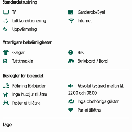
Standardutrustning
TV
Garderob/Byrå
Luftkonditionering
Internet
Uppvärmning
Ytterligare bekvämligheter
Galgar
Hiss
Tvättmaskin
Skrivbord / Bord
Husregler för boendet
Rökning förbjuden
Absolut tystnad mellan kl.
22.00 och 08.00
Inga husdjur tillåtna
Inga obehöriga gäster
Fester ej tillåtna
Par ej tillåtna
Läge