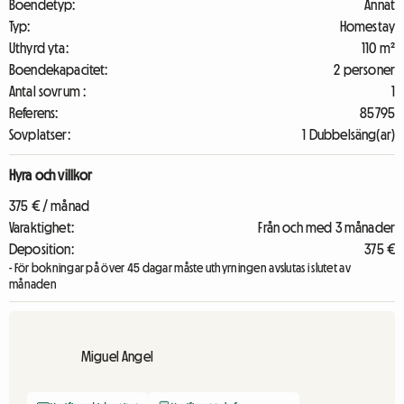
Boendetyp:
Annat
Typ:
Homestay
Uthyrd yta:
110 m²
Boendekapacitet:
2 personer
Antal sovrum :
1
Referens:
85795
Sovplatser:
1 Dubbelsäng(ar)
Hyra och villkor
375 € / månad
Varaktighet:
Från och med 3 månader
Deposition:
375 €
- För bokningar på över 45 dagar måste uthyrningen avslutas i slutet av
månaden
Miguel Angel