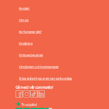
Kontakt
Om oss
Hur fungerar det?
Försäkring
Förtroendecenter
Omdömen och kommentarer
12 bra skäl att hyra ut ett rum via Roomlala
Gå med i vår community!