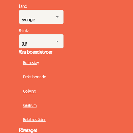
Land
Valuta
Våra boendetyper
Homestay
Delat boende
Coliving
Gästrum
Hela bostäder
Företaget