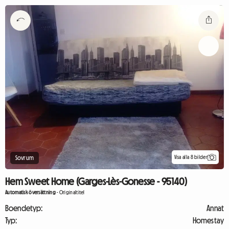
Visa alla 8 bilder
Sovrum
Hem Sweet Home (Garges-Lès-Gonesse - 95140)
Automatisk översättning
-
Originaltitel
Boendetyp:
Annat
Typ:
Homestay