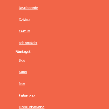
Delat boende
Coliving
Gästrum
Hela bostäder
Företaget
Blog
Karriär
Press
Partnerskap
Juridisk information