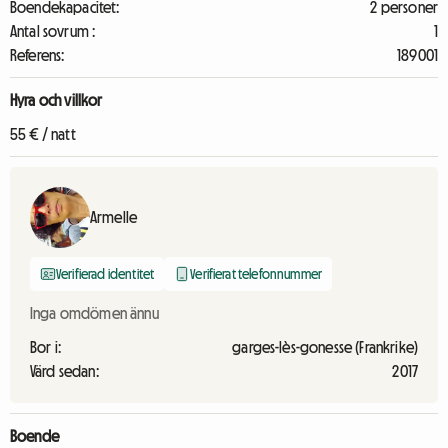
Boendekapacitet:
2 personer
Antal sovrum :
1
Referens:
189001
Hyra och villkor
55 € / natt
Armelle
Verifierad identitet
Verifierat telefonnummer
Inga omdömen ännu
Bor i:
garges-lès-gonesse (Frankrike)
Värd sedan:
2017
Boende