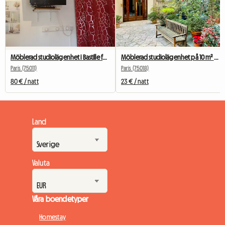
Möblerad studiolägenhet i Bastille för studenter, praktikanter eller affärsresenärer.
Möblerad studiolägenhet på 10 m² – Paris centrum – lugn och ljus
Paris (75011)
Paris (75018)
80 € / natt
23 € / natt
Land
Valuta
Våra boendetyper
Homestay