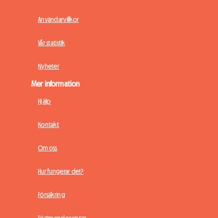
Användarvillkor
Vår statistik
Nyheter
Mer information
Hjälp
Kontakt
Om oss
Hur fungerar det?
Försäkring
Förtroendecenter