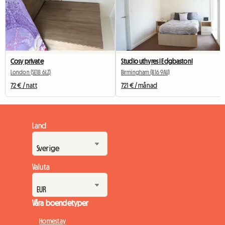
Cosy private
Studio uthyres i Edgbaston!
London (SE18 6LZ)
Birmingham (B16 9AU)
72 € / natt
721 € / månad
Land
Valuta
Våra boendetyper
Homestay