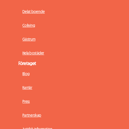
Delat boende
Coliving
Gästrum
Hela bostäder
Företaget
Blog
Karriär
Press
Partnerskap
Juridisk information