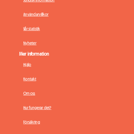
Användarvillkor
Vår statistik
Nyheter
Mer information
Hjälp
Kontakt
Om oss
Hur fungerar det?
Försäkring