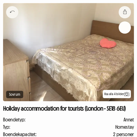
Visa alla 4 bilder
Sovrum
Holiday accommodation for tourists (London - SE18 6EU)
Boendetyp:
Annat
Typ:
Homestay
Boendekapacitet:
2 personer