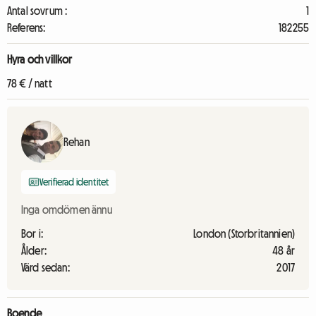
Antal sovrum :
1
Referens:
182255
Hyra och villkor
78 € / natt
Rehan
Verifierad identitet
Inga omdömen ännu
Bor i:
London (Storbritannien)
Ålder:
48 år
Värd sedan:
2017
Boende