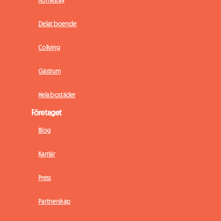
Homestay
Delat boende
Coliving
Gästrum
Hela bostäder
Företaget
Blog
Karriär
Press
Partnerskap