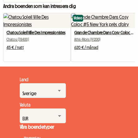
Andra boenden som kan intressera dig
Video
Chatou Soleil Ville Des Impressionistes
Grande Chambre Dans Cosy Coloc #5 New York près d'olry
Chatou (78400)
Athis-Mons (91200)
45 € / natt
620 € / månad
Land
Valuta
Våra boendetyper