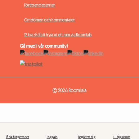
Förtroendecenter
Omdömen och kommentarer
12 bra skäl att hyra ut ett rum via Roomlala
Gå med i vår community!
© 2026 Roomlala
Så här fungerar det
Logga in
Registrera dig
+ Lägg ut rum