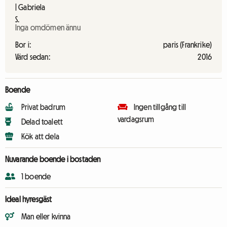
Inga omdömen ännu
Bor i:
paris (Frankrike)
Värd sedan:
2016
Boende
Privat badrum
Ingen tillgång till
vardagsrum
Delad toalett
Kök att dela
Nuvarande boende i bostaden
1 boende
Ideal hyresgäst
Man eller kvinna