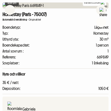
Visa alla 12 bilder
Sovrum
Homestay (Paris - 75007)
Automatisk översättning
-
Originaltitel
Boendetyp:
Lägenhet
Typ:
Homestay
Uthyrd yta:
30 m²
Boendekapacitet:
1 person
Antal sovrum :
1
Referens:
669849
Sovplatser:
1 Enkelsäng
Hyra och villkor
35 € / natt
Deposition:
1050 €
Gabriela