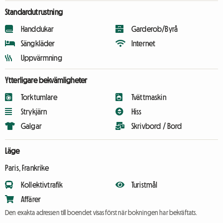
Standardutrustning
Handdukar
Garderob/Byrå
Sängkläder
Internet
Uppvärmning
Ytterligare bekvämligheter
Torktumlare
Tvättmaskin
Strykjärn
Hiss
Galgar
Skrivbord / Bord
Läge
Paris, Frankrike
Kollektivtrafik
Turistmål
Affärer
Den exakta adressen till boendet visas först när bokningen har bekräftats.