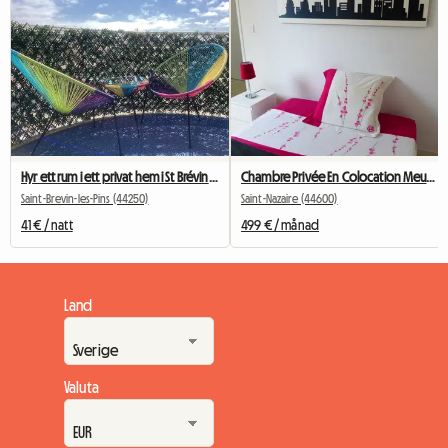
Hyr ett rum i ett privat hem i St Brévin centrum
Chambre Privée En Colocation Meublee
Saint-Brevin-les-Pins (44250)
Saint-Nazaire (44600)
41 € / natt
499 € / månad
Land
Valuta