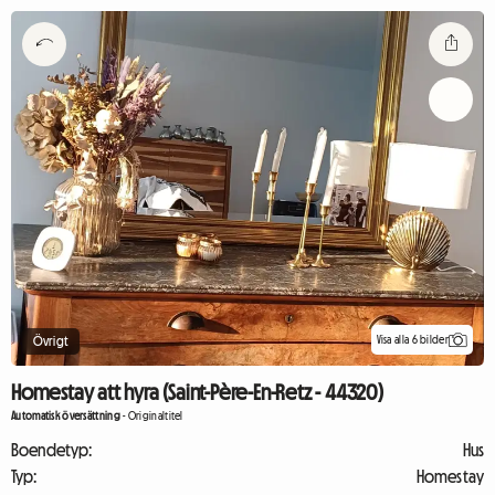
Visa alla 6 bilder
Övrigt
Homestay att hyra (Saint-Père-En-Retz - 44320)
Automatisk översättning
-
Originaltitel
Boendetyp:
Hus
Typ:
Homestay