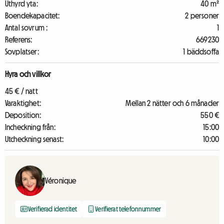
Uthyrd yta:
40 m²
Boendekapacitet:
2 personer
Antal sovrum :
1
Referens:
669230
Sovplatser:
1 bäddsoffa
Hyra och villkor
45 € / natt
Varaktighet:
Mellan 2 nätter och 6 månader
Deposition:
550 €
Incheckning från:
15:00
Utcheckning senast:
10:00
Véronique
Verifierad identitet
Verifierat telefonnummer