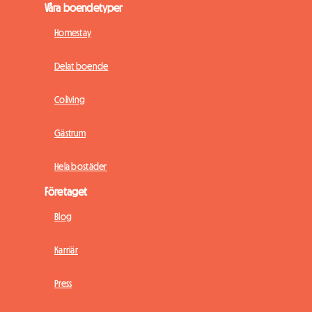
Våra boendetyper
Homestay
Delat boende
Coliving
Gästrum
Hela bostäder
Företaget
Blog
Karriär
Press