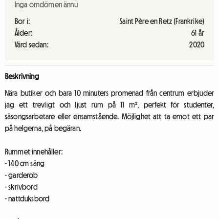
Inga omdömen ännu
Bor i:
Saint Père en Retz (Frankrike)
Ålder:
61 år
Värd sedan:
2020
Beskrivning
Nära butiker och bara 10 minuters promenad från centrum erbjuder
jag ett trevligt och ljust rum på 11 m², perfekt för studenter,
säsongsarbetare eller ensamstående. Möjlighet att ta emot ett par
på helgerna, på begäran.
Rummet innehåller:
- 140 cm säng
- garderob
- skrivbord
- nattduksbord