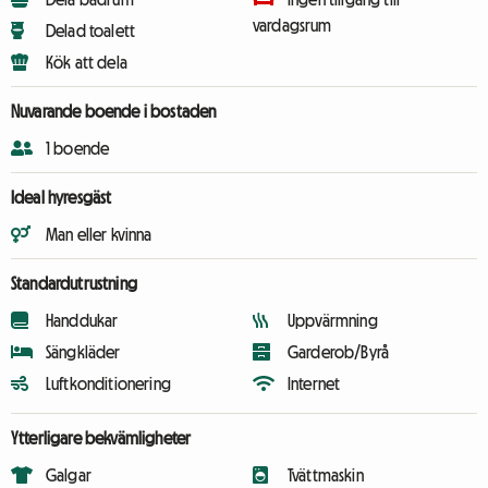
vardagsrum
Delad toalett
Kök att dela
Nuvarande boende i bostaden
1 boende
Ideal hyresgäst
Man eller kvinna
Standardutrustning
Handdukar
Uppvärmning
Sängkläder
Garderob/Byrå
Luftkonditionering
Internet
Ytterligare bekvämligheter
Galgar
Tvättmaskin