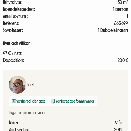
Uthyrd yta:
30 m²
Boendekapacitet:
1 person
Antal sovrum :
1
Referens:
665699
Sovplatser:
1 Dubbelsäng(ar)
Hyra och villkor
97 € / natt
Deposition:
200 €
Joel
Verifierad identitet
Verifierat telefonnummer
Inga omdömen ännu
Ålder:
77 år
Värd sedan:
2019