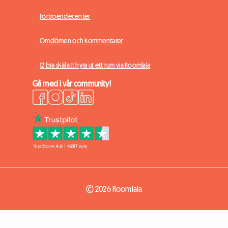
Förtroendecenter
Omdömen och kommentarer
12 bra skäl att hyra ut ett rum via Roomlala
Gå med i vår community!
© 2026 Roomlala