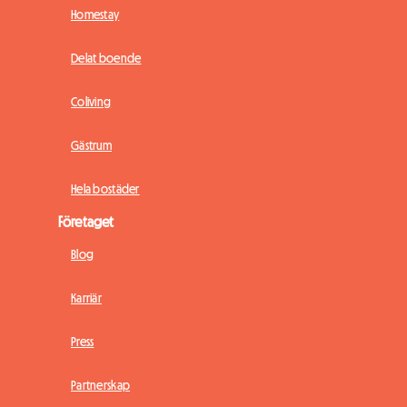
Homestay
Delat boende
Coliving
Gästrum
Hela bostäder
Företaget
Blog
Karriär
Press
Partnerskap