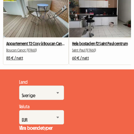
Appartement T2 Cosy à Boucan Canot
Hela bostaden f2 Saint Paul centrum
Boucan Canot (97460)
Saint-Paul (97460)
85 € / natt
60 € / natt
Land
Valuta
Våra boendetyper