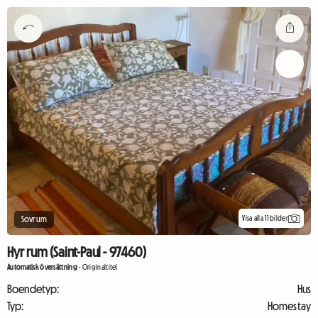
Visa alla 11 bilder
Sovrum
Hyr rum (Saint-Paul - 97460)
Automatisk översättning
-
Originaltitel
Boendetyp:
Hus
Typ:
Homestay