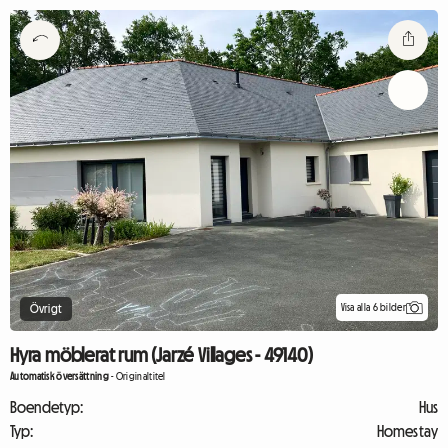
Visa alla 6 bilder
Övrigt
Hyra möblerat rum (Jarzé Villages - 49140)
Automatisk översättning
-
Originaltitel
Boendetyp:
Hus
Typ:
Homestay