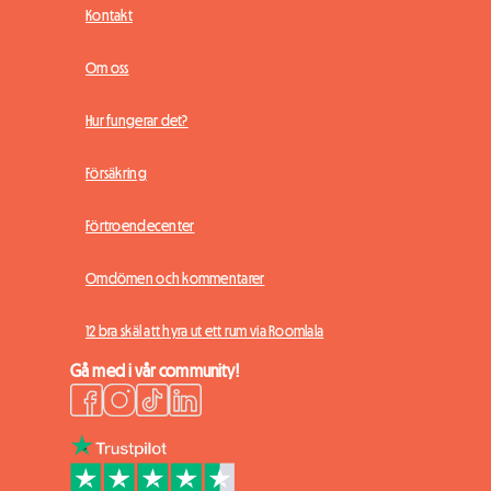
Kontakt
Om oss
Hur fungerar det?
Försäkring
Förtroendecenter
Omdömen och kommentarer
12 bra skäl att hyra ut ett rum via Roomlala
Gå med i vår community!