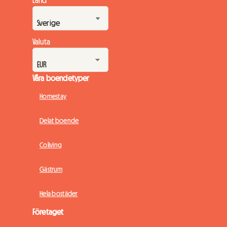
Valuta
Våra boendetyper
Homestay
Delat boende
Coliving
Gästrum
Hela bostäder
Företaget