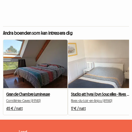
Andra boenden som kan intressera dig
Grande Chambre Lumineuse
Studio att hyra i byn Soucelles - Rives du Loir i Anjou
Cornillé-les-Caves (49140)
Rives-du-Loir-en-Anjou (49140)
45 € / natt
17 € / natt
Land