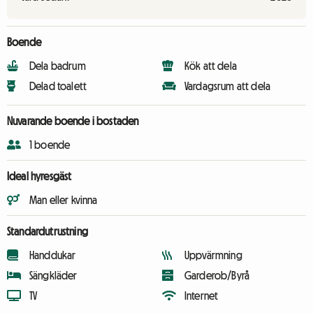
Boende
Dela badrum
Kök att dela
Delad toalett
Vardagsrum att dela
Nuvarande boende i bostaden
1 boende
Ideal hyresgäst
Man eller kvinna
Standardutrustning
Handdukar
Uppvärmning
Sängkläder
Garderob/Byrå
TV
Internet