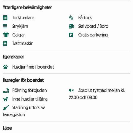
Ytterligare bekvämligheter
Torktumlare
Hårtork
Strykjärn
Skrivbord / Bord
Galgar
Gratis parkering
Tvättmaskin
Egenskaper
Husdjur finns i boendet
Husregler för boendet
Rökning förbjuden
Absolut tystnad mellan kl.
22.00 och 08.00
Inga husdjur tillåtna
Städning utförs av
hyresgästen
Läge