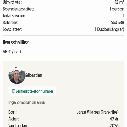
Uthyrd yta:
12 m²
Boendekapacitet:
1 person
Antal sovrum :
1
Referens:
664388
Sovplatser:
1 Dubbelsäng(ar)
Hyra och villkor
55 € / natt
Sébastien
Verifierat telefonnummer
Inga omdömen ännu
Bor i:
Jarzé Villages (Frankrike)
Ålder:
49 år
Värd sedan:
2026