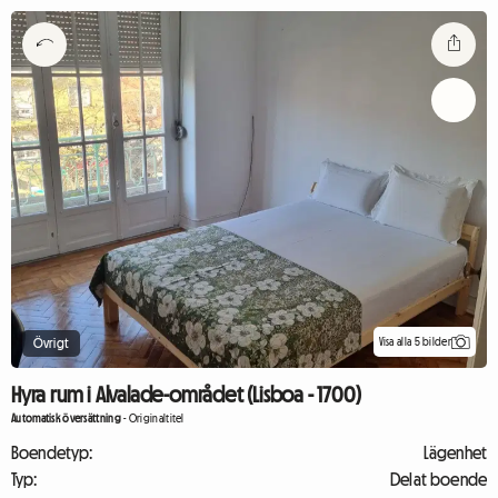
Visa alla 5 bilder
Övrigt
Hyra rum i Alvalade-området (Lisboa - 1700)
Automatisk översättning
-
Originaltitel
Boendetyp:
Lägenhet
Typ:
Delat boende