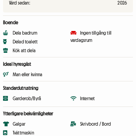
Värd sedan:
2026
Boende
Dela badrum
Ingen tillgång till
vardagsrum
Delad toalett
Kök att dela
Ideal hyresgäst
Man eller kvinna
Standardutrustning
Garderob/Byrå
Internet
Ytterligare bekvämligheter
Galgar
Skrivbord / Bord
Tvättmaskin