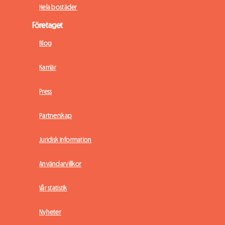
Hela bostäder
Företaget
Blog
Karriär
Press
Partnerskap
Juridisk information
Användarvillkor
Vår statistik
Nyheter