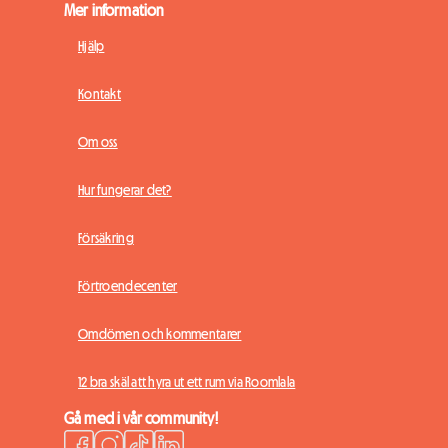
Mer information
Hjälp
Kontakt
Om oss
Hur fungerar det?
Försäkring
Förtroendecenter
Omdömen och kommentarer
12 bra skäl att hyra ut ett rum via Roomlala
Gå med i vår community!