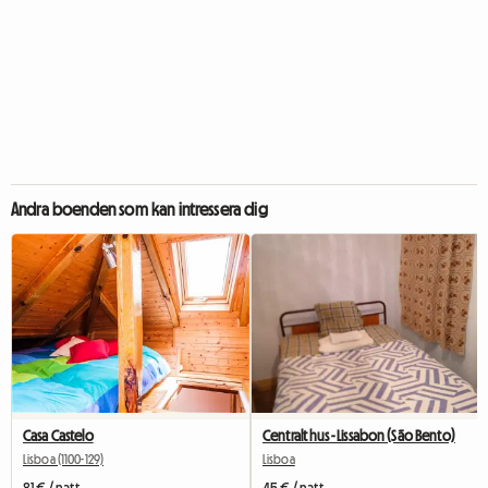
Andra boenden som kan intressera dig
Casa Castelo
Centralt hus - Lissabon (São Bento)
Lisboa (1100-129)
Lisboa
81 € / natt
45 € / natt