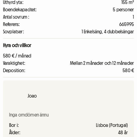
Uthyrd yta:
155 m²
Boendekapacitet:
5 personer
Antal sovrum :
1
Referens:
665995
Sovplatser:
1 Enkelsäng, 4 dubbelsängar
Hyra och villkor
580 € / månad
Varaktighet:
Mellan 2 månader och 12 månader
Deposition:
580 €
Joao
Inga omdömen ännu
Bor i:
Lisboa (Portugal)
Ålder:
48 år