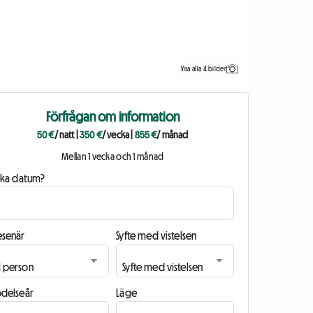
Visa alla 4 bilder
Förfrågan om information
50 €
/ natt
|
350 €
/ vecka
|
855 €
/ månad
Mellan 1 vecka och 1 månad
ilka datum?
esenär
Syfte med vistelsen
ödelseår
Läge