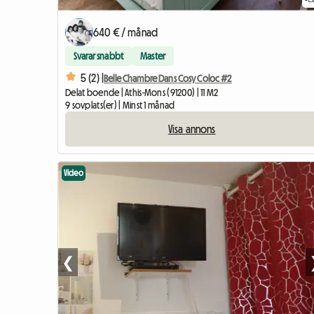
640 € / månad
Svarar snabbt
Master
5 (2) |
Belle Chambre Dans Cosy Coloc #2
Delat boende | Athis-Mons (91200) | 11 M2
9 sovplats(er) | Minst 1 månad
Visa annons
Video
❮