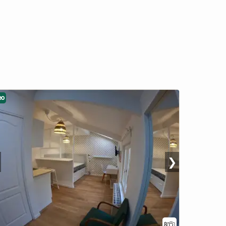
eo
❯
8