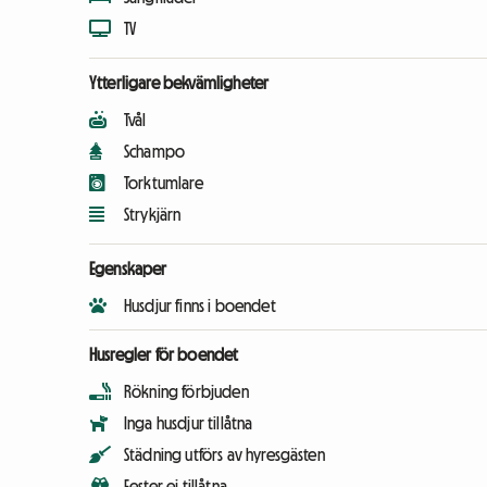
TV
Ytterligare bekvämligheter
Tvål
Schampo
Torktumlare
Strykjärn
Egenskaper
Husdjur finns i boendet
Husregler för boendet
Rökning förbjuden
Inga husdjur tillåtna
Städning utförs av hyresgästen
Fester ej tillåtna