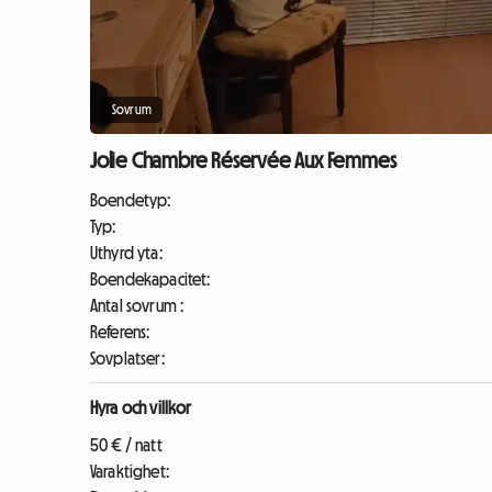
Sovrum
Jolie Chambre Réservée Aux Femmes
Boendetyp:
Typ:
Uthyrd yta:
Boendekapacitet:
Antal sovrum :
Referens:
Sovplatser:
Hyra och villkor
50 € / natt
Varaktighet: