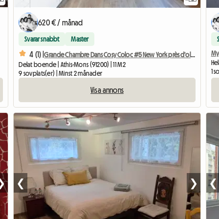
620 € / månad
Svarar snabbt
Master
My
4 (1) |
Grande Chambre Dans Cosy Coloc #5 New York près d'olry
Hel
Delat boende | Athis-Mons (91200) | 11 M2
1 s
9 sovplats(er) | Minst 2 månader
Visa annons
❯
❮
❯
❮