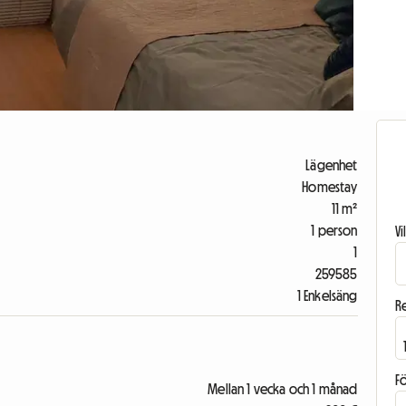
Lägenhet
Homestay
11 m²
1 person
V
1
259585
1 Enkelsäng
R
F
Mellan 1 vecka och 1 månad