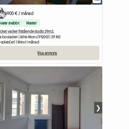
900 € / månad
Svarar snabbt
Master
cket vacker fristående studio 29m2,
a bostaden | Athis-Mons (91200) | 29 M2
ovplats(er) | Minst 1 månad
Visa annons
❯