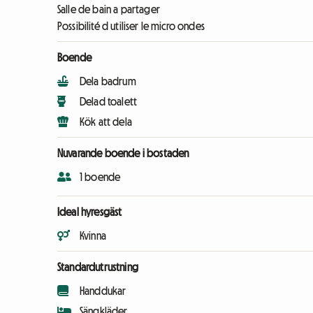
Salle de bain a partager
Possibilité d utiliser le micro ondes
Boende
Dela badrum
Delad toalett
Kök att dela
Nuvarande boende i bostaden
1 boende
Ideal hyresgäst
Kvinna
Standardutrustning
Handdukar
Sängkläder