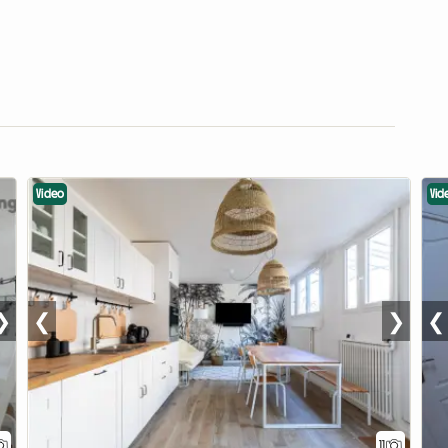
Video
Vid
❯
❮
❯
❮
11