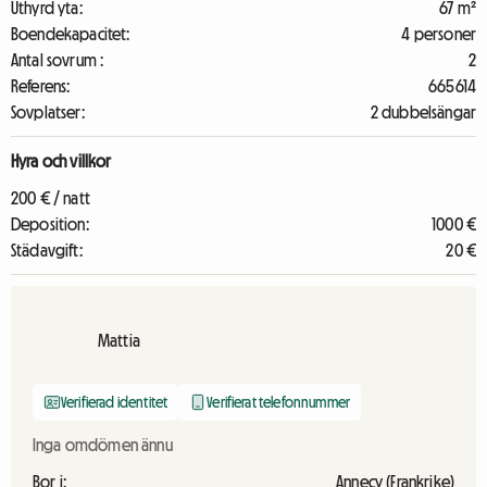
Uthyrd yta:
67 m²
Boendekapacitet:
4 personer
Antal sovrum :
2
Referens:
665614
Sovplatser:
2 dubbelsängar
Hyra och villkor
200 € / natt
Deposition:
1000 €
Städavgift:
20 €
Mattia
Verifierad identitet
Verifierat telefonnummer
Inga omdömen ännu
Bor i:
Annecy (Frankrike)