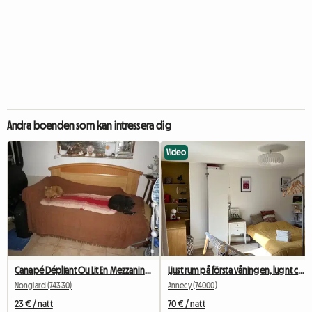
Andra boenden som kan intressera dig
Video
Canapé Dépliant Ou Lit En Mezzanine En Nuitée Uniquement
Ljust rum på första våningen, lugnt centrum
Nonglard (74330)
Annecy (74000)
23 € / natt
70 € / natt