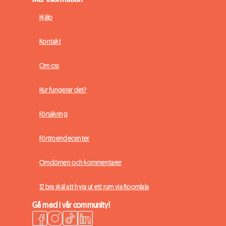
Hjälp
Kontakt
Om oss
Hur fungerar det?
Försäkring
Förtroendecenter
Omdömen och kommentarer
12 bra skäl att hyra ut ett rum via Roomlala
Gå med i vår community!