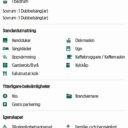
1 badrum
Sovrum :
1 Dubbelsäng(ar)
Sovrum :
1 Dubbelsäng(ar)
Standardutrustning
Handdukar
Diskmaskin
Sängkläder
Ugn
Uppvärmning
Kaffebryggare / Kaffemaskin
Garderob/Byrå
Kylskåp
Fullutrustat kök
Ytterligare bekvämligheter
Hiss
Brandvarnare
Gratis parkering
Egenskaper
Tillgänglighetsanpassat
Familje- och barnvänligt