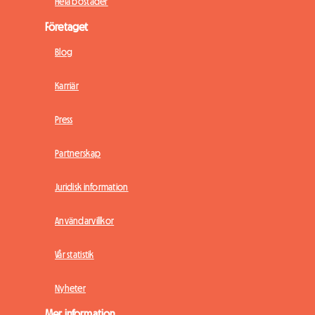
Hela bostäder
Företaget
Blog
Karriär
Press
Partnerskap
Juridisk information
Användarvillkor
Vår statistik
Nyheter
Mer information