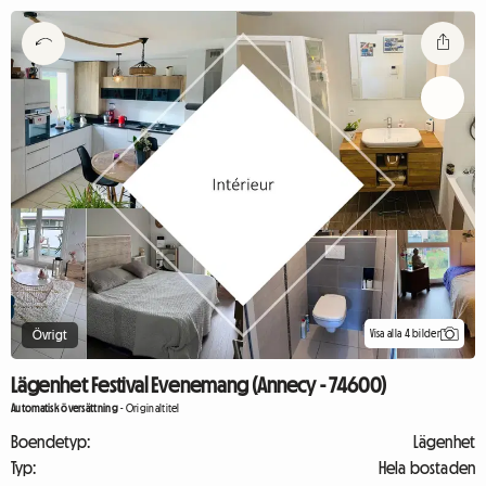
Visa alla 4 bilder
Övrigt
Lägenhet Festival Evenemang (Annecy - 74600)
Automatisk översättning
-
Originaltitel
Boendetyp:
Lägenhet
Typ:
Hela bostaden