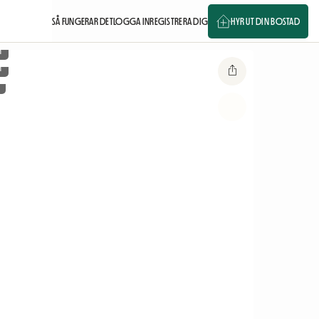
SÅ FUNGERAR DET
LOGGA IN
REGISTRERA DIG
HYR UT DIN BOSTAD
m
m