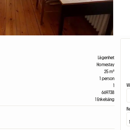
Lägenhet
Homestay
25 m²
1 person
V
1
669738
1 Enkelsäng
R