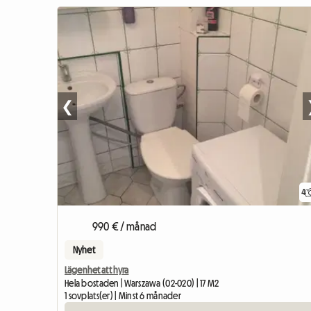
❮
4
990 € / månad
Nyhet
Lägenhet att hyra
Hela bostaden | Warszawa (02-020) | 17 M2
1 sovplats(er) | Minst 6 månader