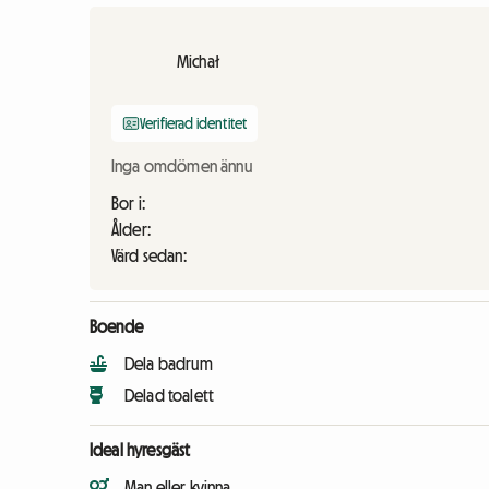
Michał
Verifierad identitet
Inga omdömen ännu
Bor i:
Ålder:
Värd sedan:
Boende
Dela badrum
Delad toalett
Ideal hyresgäst
Man eller kvinna