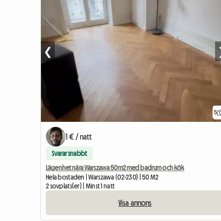
❮
5
1 € / natt
Svarar snabbt
Lägenhet nära Warszawa 50m2 med badrum och kök
Hela bostaden | Warszawa (02-230) | 50 M2
2 sovplats(er) | Minst 1 natt
Visa annons