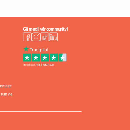
Gå med i vår community!
ntarer
t rum via