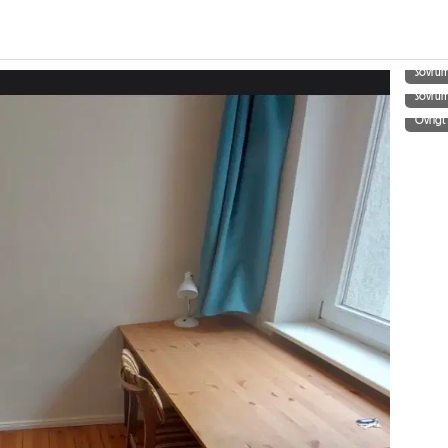
Sovru
Sovru
Övrigt