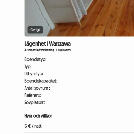
Övrigt
Lägenhet i Warszawa
Automatisk översättning
-
Originaltitel
Boendetyp:
Typ:
Uthyrd yta:
Boendekapacitet:
Antal sovrum :
Referens:
Sovplatser:
Hyra och villkor
5 € / natt