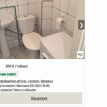
❯
9
590 € / månad
Svarar snabbt
udiolägenhet att hyra – Centrum, Warszawa
la bostaden | Warszawa (02-020) | 18 M2
ovplats(er) | Minst 6 månader
Visa annons