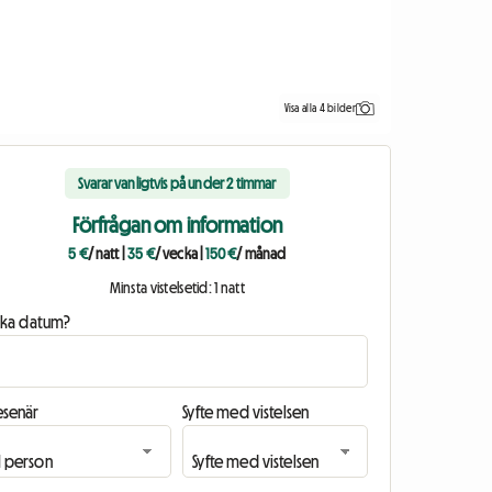
Visa alla 4 bilder
Svarar vanligtvis på under 2 timmar
Förfrågan om information
5 €
/ natt
|
35 €
/ vecka
|
150 €
/ månad
Minsta vistelsetid: 1 natt
ilka datum?
esenär
Syfte med vistelsen