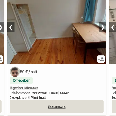
❯
❮
❯
❮
3
50 € / natt
Omedelbar
Lägenhet i Warszawa
St
Hela bostaden | Warszawa (01-060) | 44 M2
He
2 sovplats(er) | Minst 1 natt
1 s
Visa annons