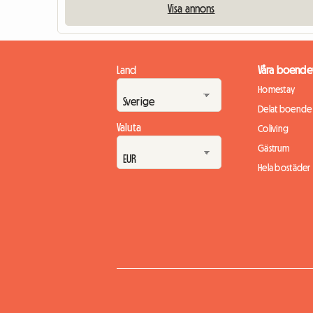
Visa annons
Land
Våra boende
Homestay
Delat boende
Valuta
Coliving
Gästrum
Hela bostäder