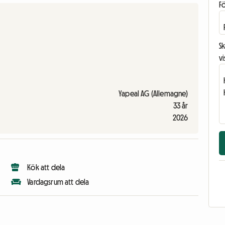
F
Sk
vi
Yapeal AG (Allemagne)
33 år
2026
Kök att dela
Vardagsrum att dela