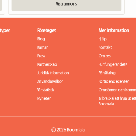
Visa annons
typer
Företaget
Mer information
Blog
Hjälp
Karriär
Kontakt
Press
Om oss
Partnerskap
Hur fungerar det?
Juridisk information
Försäkring
Användarvillkor
Förtroendecenter
Vår statistik
Omdömen och komme
Nyheter
12 bra skäl att hyra ut et
Roomlala
© 2026 Roomlala