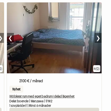
❯
❮
❯
6
2100 € / månad
Nyhet
Möblerat rum med eget badrum i delad lägenhet
Delat boende | Warszawa | 17 M2
1 sovplats(er) | Minst 6 månader