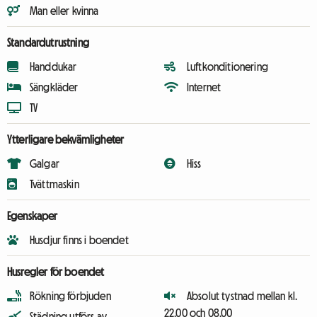
Man eller kvinna
Standardutrustning
Handdukar
Luftkonditionering
Sängkläder
Internet
TV
Ytterligare bekvämligheter
Galgar
Hiss
Tvättmaskin
Egenskaper
Husdjur finns i boendet
Husregler för boendet
Rökning förbjuden
Absolut tystnad mellan kl.
22.00 och 08.00
Städning utförs av