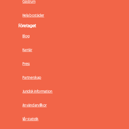
Gästrum
Hela bostäder
Företaget
Blog
Karriär
Press
Partnerskap
Juridisk information
Användarvillkor
Vår statistik