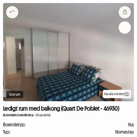
Visa alla 6 bilder
Sovrum
Ledigt rum med balkong (Quart De Poblet - 46930)
Automatisk översättning
-
Originaltitel
Boendetyp:
Hus
Typ:
Homestay