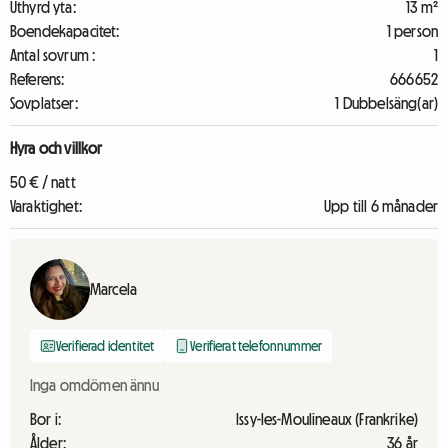
Uthyrd yta:
13 m²
Boendekapacitet:
1 person
Antal sovrum :
1
Referens:
666652
Sovplatser:
1 Dubbelsäng(ar)
Hyra och villkor
50 € / natt
Varaktighet:
Upp till 6 månader
Marcela
Verifierad identitet
Verifierat telefonnummer
Inga omdömen ännu
Bor i:
Issy-les-Moulineaux (Frankrike)
Ålder:
36 år