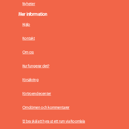
Nyheter
Mer information
Hjälp
Kontakt
Om oss
Hur fungerar det?
Försäkring
Förtroendecenter
Omdömen och kommentarer
12 bra skäl att hyra ut ett rum via Roomlala