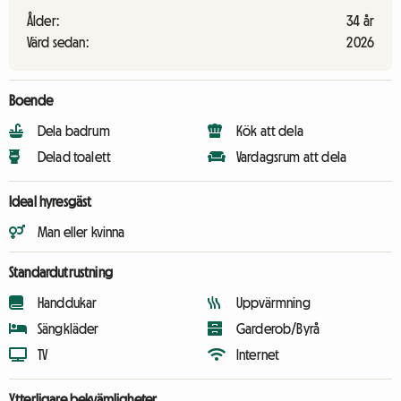
Ålder:
34 år
Värd sedan:
2026
Boende
Dela badrum
Kök att dela
Delad toalett
Vardagsrum att dela
Ideal hyresgäst
Man eller kvinna
Standardutrustning
Handdukar
Uppvärmning
Sängkläder
Garderob/Byrå
TV
Internet
Ytterligare bekvämligheter