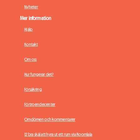
Nyheter
Mer information
Hjälp
Kontakt
Om oss
Hur fungerar det?
Försäkring
Förtroendecenter
Omdömen och kommentarer
12 bra skäl att hyra ut ett rum via Roomlala