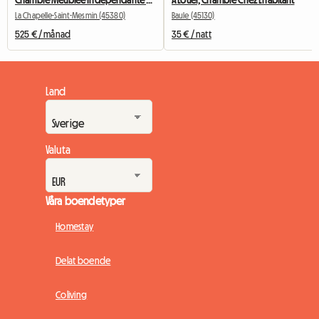
La Chapelle-Saint-Mesmin (45380)
Baule (45130)
525 € / månad
35 € / natt
Land
Valuta
Våra boendetyper
Homestay
Delat boende
Coliving