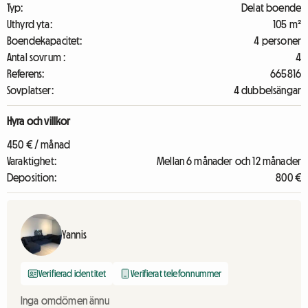
Typ:
Delat boende
Uthyrd yta:
105 m²
Boendekapacitet:
4 personer
Antal sovrum :
4
Referens:
665816
Sovplatser:
4 dubbelsängar
Hyra och villkor
450 € / månad
Varaktighet:
Mellan 6 månader och 12 månader
Deposition:
800 €
Yannis
Verifierad identitet
Verifierat telefonnummer
Inga omdömen ännu