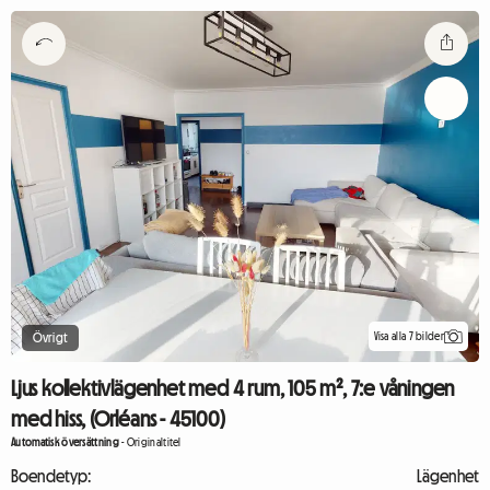
Visa alla 7 bilder
Övrigt
Ljus kollektivlägenhet med 4 rum, 105 m², 7:e våningen
med hiss, (Orléans - 45100)
Automatisk översättning
-
Originaltitel
Boendetyp:
Lägenhet