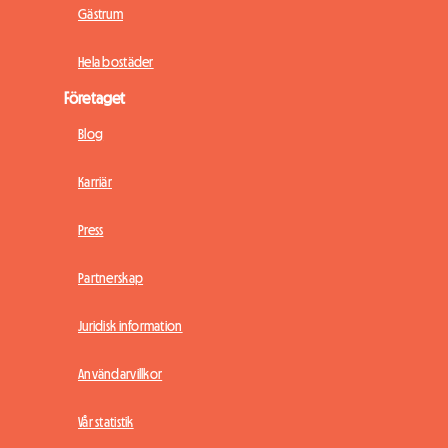
Gästrum
Hela bostäder
Företaget
Blog
Karriär
Press
Partnerskap
Juridisk information
Användarvillkor
Vår statistik