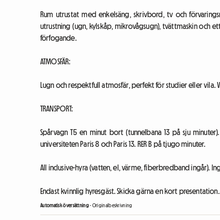
Rum utrustat med enkelsäng, skrivbord, tv och förvaring
utrustning (ugn, kylskåp, mikrovågsugn), tvättmaskin och ett
förfogande.
ATMOSFÄR:
Lugn och respektfull atmosfär, perfekt för studier eller vila. V
TRANSPORT:
Spårvagn T5 en minut bort (tunnelbana 13 på sju minuter)
universiteten Paris 8 och Paris 13. RER B på tjugo minuter.
All inclusive-hyra (vatten, el, värme, fiberbredband ingår). I
Endast kvinnlig hyresgäst. Skicka gärna en kort presentation
Automatisk översättning
-
Originalbeskrivning