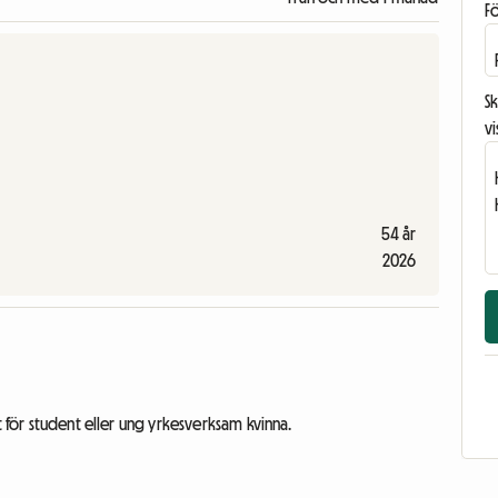
F
Sk
vi
54 år
2026
t för student eller ung yrkesverksam kvinna.