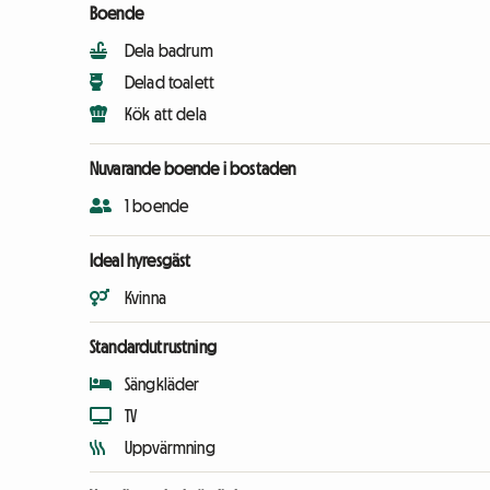
Boende
Dela badrum
Delad toalett
Kök att dela
Nuvarande boende i bostaden
1 boende
Ideal hyresgäst
Kvinna
Standardutrustning
Sängkläder
TV
Uppvärmning