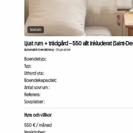
Sovrum
Ljust rum + trädgård – 550 allt inkluderat (Saint-De
Automatisk översättning
-
Originaltitel
Boendetyp:
Typ:
Uthyrd yta:
Boendekapacitet:
Antal sovrum :
Referens:
Sovplatser:
Hyra och villkor
550 € / månad
Varaktighet: