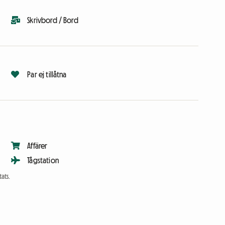
Skrivbord / Bord
Par ej tillåtna
Affärer
Tågstation
ats.