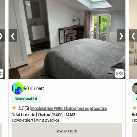
❯
❮
❯
❮
6
50 € / natt
Svarar snabbt
4.7 (3) |
Möblerat rum PERLE i Chatou med eget badrum
Delat boende | Chatou (78400) | 14 M2
Hel
1 sovplats(er) | Minst 2 veckor
1 s
Visa annons