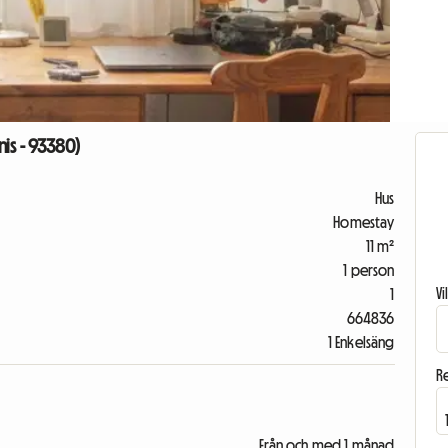
nis - 93380)
Hus
Homestay
11 m²
1 person
V
1
664836
1 Enkelsäng
R
Från och med 1 månad