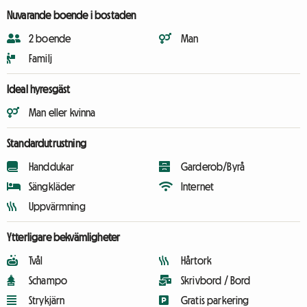
Nuvarande boende i bostaden
2 boende
Man
Familj
Ideal hyresgäst
Man eller kvinna
Standardutrustning
Handdukar
Garderob/Byrå
Sängkläder
Internet
Uppvärmning
Ytterligare bekvämligheter
Tvål
Hårtork
Schampo
Skrivbord / Bord
Strykjärn
Gratis parkering