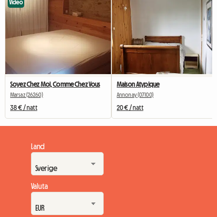
Video
Soyez Chez Moi, Comme Chez Vous
Maison Atypique
Marsaz (26260)
Annonay (07100)
38 € / natt
20 € / natt
Land
Valuta