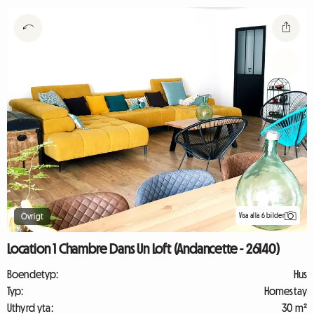
Visa alla 6 bilder
Övrigt
Location 1 Chambre Dans Un Loft (Andancette - 26140)
Boendetyp:
Hus
Typ:
Homestay
Uthyrd yta:
30 m²