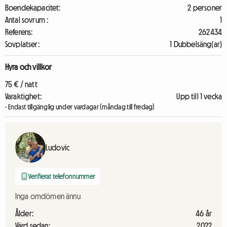
Boendekapacitet:
2 personer
Antal sovrum :
1
Referens:
262434
Sovplatser:
1 Dubbelsäng(ar)
Hyra och villkor
75 € / natt
Varaktighet:
Upp till 1 vecka
- Endast tillgänglig under vardagar (måndag till fredag)
Ludovic
Verifierat telefonnummer
Inga omdömen ännu
Ålder:
46 år
Värd sedan:
2022