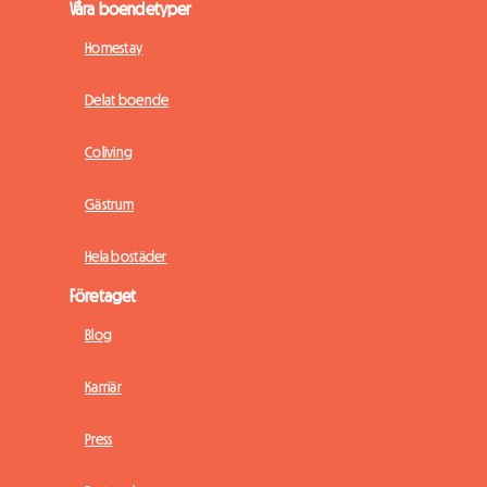
Våra boendetyper
Homestay
Delat boende
Coliving
Gästrum
Hela bostäder
Företaget
Blog
Karriär
Press