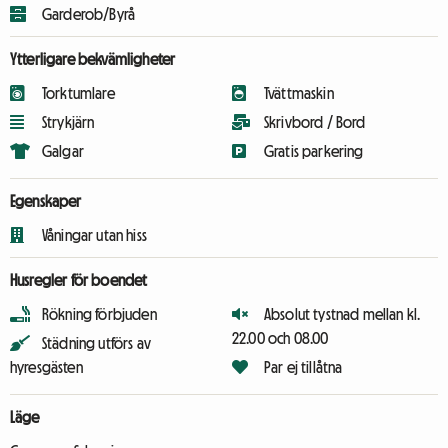
Garderob/Byrå
Ytterligare bekvämligheter
Torktumlare
Tvättmaskin
Strykjärn
Skrivbord / Bord
Galgar
Gratis parkering
Egenskaper
Våningar utan hiss
Husregler för boendet
Rökning förbjuden
Absolut tystnad mellan kl.
22.00 och 08.00
Städning utförs av
hyresgästen
Par ej tillåtna
Läge