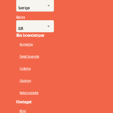
Valuta
Våra boendetyper
Homestay
Delat boende
Coliving
Gästrum
Hela bostäder
Företaget
Blog