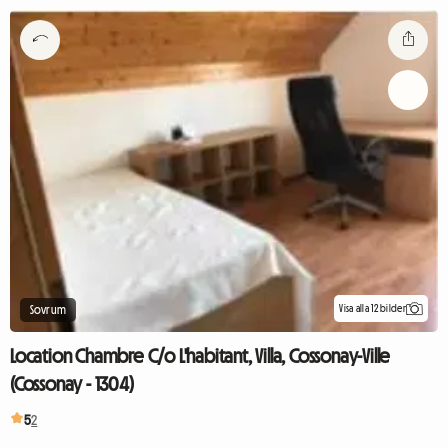
Visa alla 12 bilder
Sovrum
Location Chambre C/o L'habitant, Villa, Cossonay-Ville
(Cossonay - 1304)
5
2