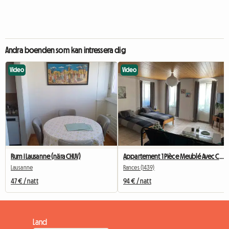
Andra boenden som kan intressera dig
Video
Video
Rum i Lausanne (nära CHUV)
Appartement 1 Pièce Meublé Avec Cuisine équipée
Lausanne
Rances (1439)
47 € / natt
94 € / natt
Land