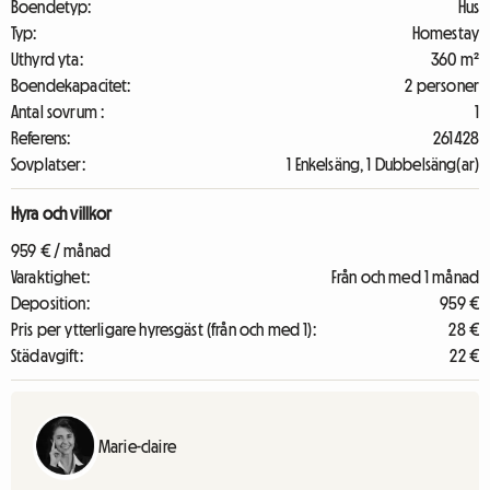
Boendetyp:
Hus
Typ:
Homestay
Uthyrd yta:
360 m²
Boendekapacitet:
2 personer
Antal sovrum :
1
Referens:
261428
Sovplatser:
1 Enkelsäng, 1 Dubbelsäng(ar)
Hyra och villkor
959 € / månad
Varaktighet:
Från och med 1 månad
Deposition:
959 €
Pris per ytterligare hyresgäst (från och med 1):
28 €
Städavgift:
22 €
Marie-claire