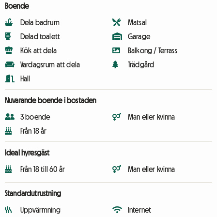
Boende
Dela badrum
Matsal
Delad toalett
Garage
Kök att dela
Balkong / Terrass
Vardagsrum att dela
Trädgård
Hall
Nuvarande boende i bostaden
3 boende
Man eller kvinna
Från 18 år
Ideal hyresgäst
Från 18 till 60 år
Man eller kvinna
Standardutrustning
Uppvärmning
Internet