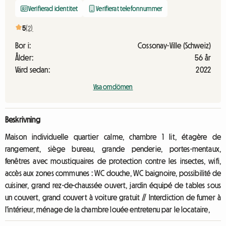
Verifierad identitet
Verifierat telefonnummer
5
(2)
Bor i:
Cossonay-Ville (Schweiz)
Ålder:
56 år
Värd sedan:
2022
Visa omdömen
Beskrivning
Maison individuelle quartier calme, chambre 1 lit, étagère de
rangement, siège bureau, grande penderie, portes-mentaux,
fenêtres avec moustiquaires de protection contre les insectes, wifi,
accès aux zones communes : WC douche, WC baignoire, possibilité de
cuisiner, grand rez-de-chaussée ouvert, jardin équipé de tables sous
un couvert, grand couvert à voiture gratuit // Interdiction de fumer à
l'intérieur, ménage de la chambre louée entretenu par le locataire,