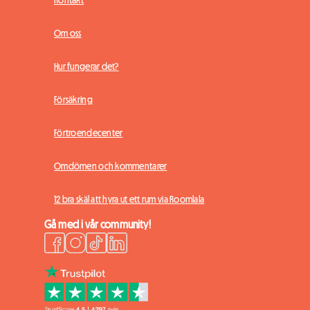
Om oss
Hur fungerar det?
Försäkring
Förtroendecenter
Omdömen och kommentarer
12 bra skäl att hyra ut ett rum via Roomlala
Gå med i vår community!