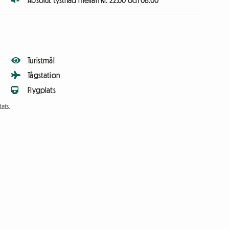
Absolut tystnad mellan kl. 22.00 och 08.00
Turistmål
Tågstation
Flygplats
ats.