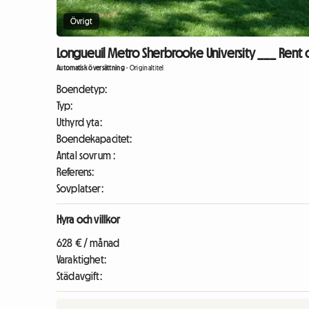
Övrigt
Longueuil Metro Sherbrooke University ___ Rent 
Automatisk översättning
-
Originaltitel
Boendetyp:
Typ:
Uthyrd yta:
Boendekapacitet:
Antal sovrum :
Referens:
Sovplatser:
Hyra och villkor
628 € / månad
Varaktighet:
Städavgift: