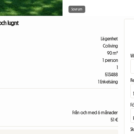
Sovrum
och lugnt
Lägenhet
Coliving
90 m²
V
1 person
1
513488
R
1 Enkelsäng
F
Från och med 6 månader
51 €
Sk