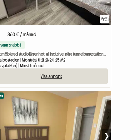
15
860 € / månad
Svarar snabbt
Fullt möblerad studiolägenhet, all inclusive, nära tunnelbanestationen Berri-UQAM
a bostaden | Montréal (H2L 2N2) | 25 M2
ovplats(er) | Minst 1 månad
Visa annons
eo
❯