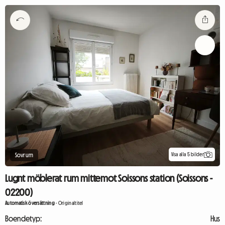
Visa alla 5 bilder
Sovrum
Lugnt möblerat rum mittemot Soissons station (Soissons -
02200)
Automatisk översättning
-
Originaltitel
Boendetyp:
Hus