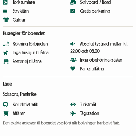
Torktumlare
Skrivbord / Bord
Strykjärn
Gratis parkering
Galgar
Husregler för boendet
Rökning förbjuden
Absolut tystnad mellan kl.
22.00 och 08.00
Inga husdjur tillåtna
Inga obehöriga gäster
Fester ej tillåtna
Par ej tillåtna
Läge
Soissons, Frankrike
Kollektivtrafik
Turistmål
Affärer
Tågstation
Den exakta adressen till boendet visas först när bokningen har bekräftats.