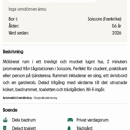
Inga omdömen ännu
Bor i:
Soissons (Frankrike)
Ålder:
56 år
Värd sedan:
2026
Beskrivning
Möblerat rum i ett trevligt och mycket lugnt hus, 2 minuters
promenad från tågstationen i Soissons. Perfekt för student, praktikant
eller person på tjänsteresa. Rummet inkluderar en säng, ett skrivbord
och en garderob. Delad tillgång med värdarna till det utrustade
köket, badrummet, toaletten och trädgården. Wi-Fi ingår.
Automatisk översättning
-
Originalbeskrivning
Boende
Dela badrum
Privat vardagsrum
Delad toalett
Trädgård