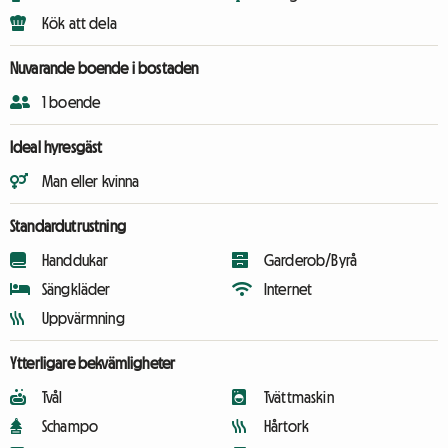
Kök att dela
Nuvarande boende i bostaden
1 boende
Ideal hyresgäst
Man eller kvinna
Standardutrustning
Handdukar
Garderob/Byrå
Sängkläder
Internet
Uppvärmning
Ytterligare bekvämligheter
Tvål
Tvättmaskin
Schampo
Hårtork