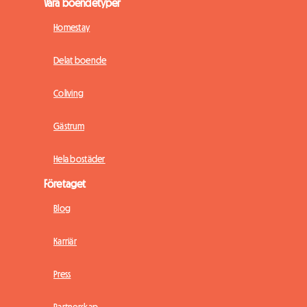
Våra boendetyper
Homestay
Delat boende
Coliving
Gästrum
Hela bostäder
Företaget
Blog
Karriär
Press
Partnerskap