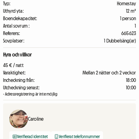
Typ:
Homestay
Uthyrd yta:
12 m²
Boendekapacitet:
1 person
Antal sovrum :
1
Referens:
665623
Sovplatser:
1 Dubbelsäng(ar)
Hyra och villkor
45 € / natt
Varaktighet:
Mellan 2 nätter och 2 veckor
Incheckning från:
18:00
Utcheckning senast:
10:00
- Adressregistrering är inte möjlig
Caroline
Verifierad identitet
Verifierat telefonnummer