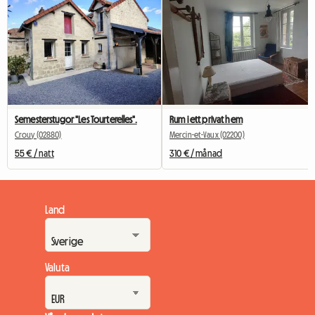
Semesterstugor "Les Tourterelles".
Rum i ett privat hem
Crouy (02880)
Mercin-et-Vaux (02200)
55 € / natt
310 € / månad
Land
Valuta