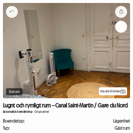
Visa alla 10 bilder
Sovrum
Lugnt och rymligt rum – Canal Saint-Martin / Gare du Nord
Automatisk översättning
-
Originaltitel
Boendetyp:
Lägenhet
Typ:
Gästrum