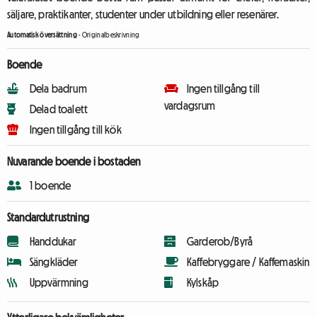
säljare, praktikanter, studenter under utbildning eller resenärer.
Automatisk översättning
-
Originalbeskrivning
Boende
Dela badrum
Ingen tillgång till
vardagsrum
Delad toalett
Ingen tillgång till kök
Nuvarande boende i bostaden
1 boende
Standardutrustning
Handdukar
Garderob/Byrå
Sängkläder
Kaffebryggare / Kaffemaskin
Uppvärmning
Kylskåp