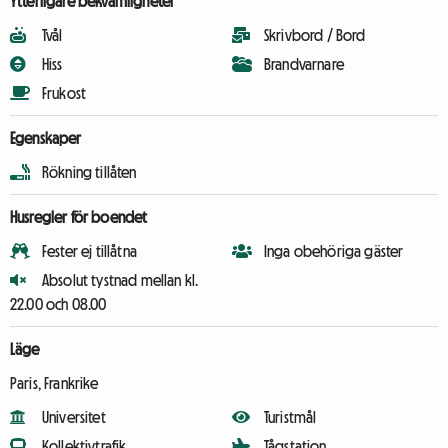
Ytterligare bekvämligheter
Tvål
Skrivbord / Bord
Hiss
Brandvarnare
Frukost
Egenskaper
Rökning tillåten
Husregler för boendet
Fester ej tillåtna
Inga obehöriga gäster
Absolut tystnad mellan kl.
22.00 och 08.00
Läge
Paris, Frankrike
Universitet
Turistmål
Kollektivtrafik
Tågstation