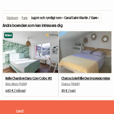
Gästrum
›
Paris
›
Lugnt och rymligt rum – Canal Saint-Martin / Gare du Nord
Andra boenden som kan intressera dig
Video
Belle Chambre Dans Cosy Coloc #2
Chatou Soleil Ville Des Impressionistes
Athis-Mons (91200)
Chatou (78400)
640 € / månad
45 € / natt
Land