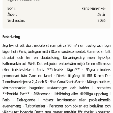
Bor i:
Paris (Frankrike)
Ålder:
45 år
Värd sedan:
2026
Beskrivning
Jag hyr ut ett stort möblerat rum på ca 20 m² i en trevlig och lugn
lägenhet i Paris, belägen mitt i 10:e arrondissementet. Rummet är fullt
utrustat och har en dubbelsäng, förvaringsutrymmen, kylskåp,
kaffemaskin och Wi-Fi. Det erbjuder en bekväm miljö för en affärsresa
eller turistvistelse i Paris. **Idealiskt läge:** - Några minuters
promenad från Gare du Nord - Direkt tillgång till RER B och D -
Tunnelbanelinjerna 2, 4 och 5 - Nära Canal Saint-Martin - Många butiker,
stormarknader, bagerier, restauranger och kaféer i närheten
**Perfekt för:** - Affärsresor - Utbildning eller tillfälliga uppdrag i
Paris - Deltagande i mässor, konferenser eller professionella
evenemang - Turistvistelser - Personer som söker ett bekvämt och
välanslutet boende Detta rum passar utmärkt för chefer, konsulter,