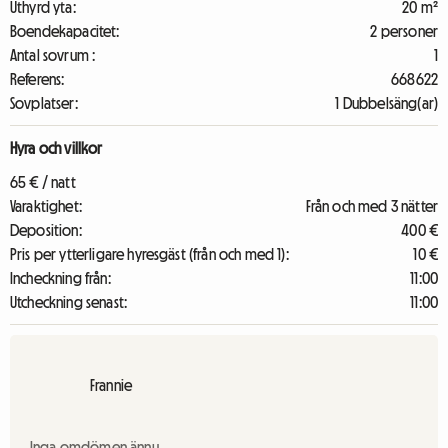
Uthyrd yta:
20 m²
Boendekapacitet:
2 personer
Antal sovrum :
1
Referens:
668622
Sovplatser:
1 Dubbelsäng(ar)
Hyra och villkor
65 € / natt
Varaktighet:
Från och med 3 nätter
Deposition:
400 €
Pris per ytterligare hyresgäst (från och med 1):
10 €
Incheckning från:
11:00
Utcheckning senast:
11:00
Frannie
Inga omdömen ännu