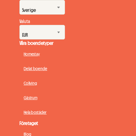
Valuta
Våra boendetyper
Homestay
Delat boende
Coliving
Gästrum
Hela bostäder
Företaget
Blog