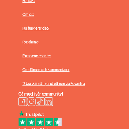
Kontakt
Om oss
Hur fungerar det?
Försäkring
Förtroendecenter
Omdömen och kommentarer
12 bra skäl att hyra ut ett rum via Roomlala
Gå med i vår community!