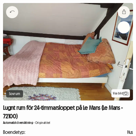
Visa bild
Sovrum
Lugnt rum för 24-timmarsloppet på Le Mans (Le Mans -
72100)
Automatisk översättning
-
Originaltitel
Boendetyp:
Hus