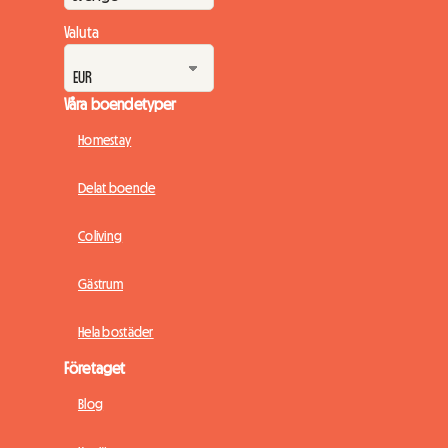
Valuta
Våra boendetyper
Homestay
Delat boende
Coliving
Gästrum
Hela bostäder
Företaget
Blog