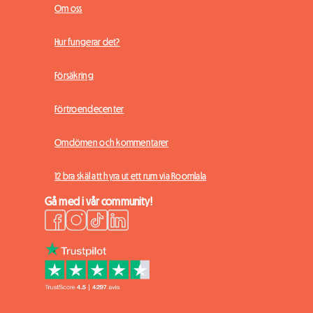
Om oss
Hur fungerar det?
Försäkring
Förtroendecenter
Omdömen och kommentarer
12 bra skäl att hyra ut ett rum via Roomlala
Gå med i vår community!