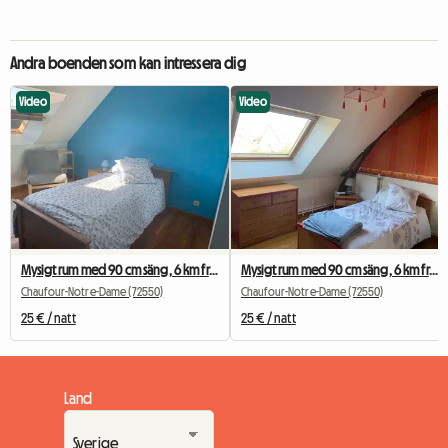
Andra boenden som kan intressera dig
Video
Video
Mysigt rum med 90 cm säng, 6 km från Le Mans universitet
Mysigt rum med 90 cm säng, 6 km från Le Mans universitet
Chaufour-Notre-Dame (72550)
Chaufour-Notre-Dame (72550)
25 € / natt
25 € / natt
Land