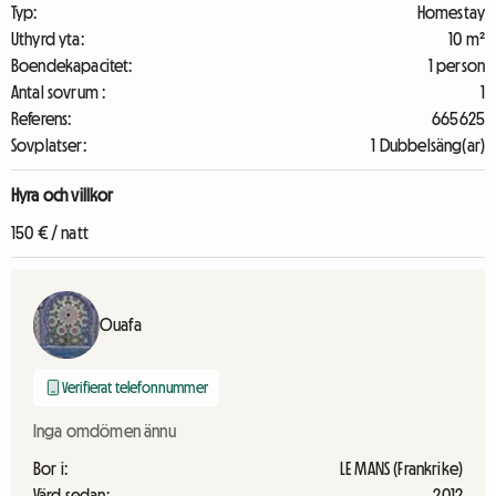
Typ:
Homestay
Uthyrd yta:
10 m²
Boendekapacitet:
1 person
Antal sovrum :
1
Referens:
665625
Sovplatser:
1 Dubbelsäng(ar)
Hyra och villkor
150 € / natt
Ouafa
Verifierat telefonnummer
Inga omdömen ännu
Bor i:
LE MANS (Frankrike)
Värd sedan:
2012