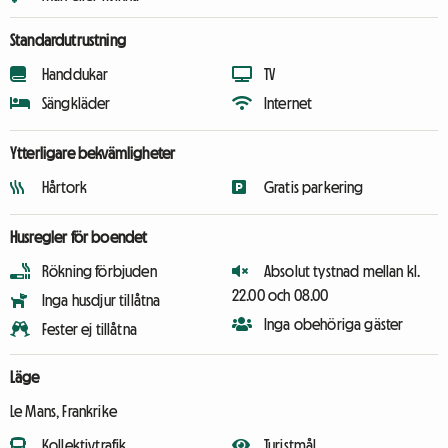
Standardutrustning
Handdukar
TV
Sängkläder
Internet
Ytterligare bekvämligheter
Hårtork
Gratis parkering
Husregler för boendet
Rökning förbjuden
Absolut tystnad mellan kl.
22.00 och 08.00
Inga husdjur tillåtna
Inga obehöriga gäster
Fester ej tillåtna
Läge
Le Mans, Frankrike
Kollektivtrafik
Turistmål