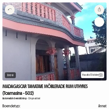
Visa alla 13 bilder
Entré
MADAGASCAR TAMATAVE MÖBLERADE RUM UTHYRES
(Toamasina - 502)
Automatisk översättning
-
Originaltitel
Boendetyp:
Annat