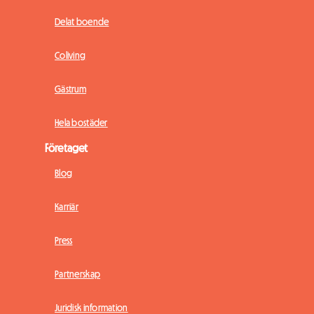
Delat boende
Coliving
Gästrum
Hela bostäder
Företaget
Blog
Karriär
Press
Partnerskap
Juridisk information