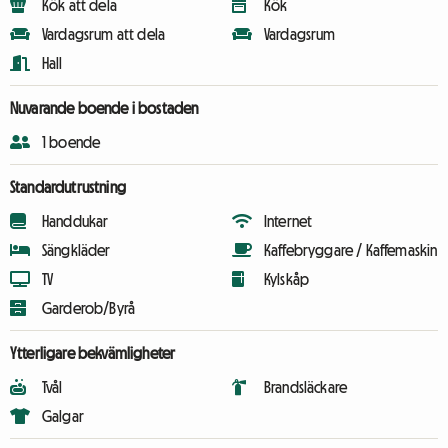
Kök att dela
Kök
Vardagsrum att dela
Vardagsrum
Hall
Nuvarande boende i bostaden
1 boende
Standardutrustning
Handdukar
Internet
Sängkläder
Kaffebryggare / Kaffemaskin
TV
Kylskåp
Garderob/Byrå
Ytterligare bekvämligheter
Tvål
Brandsläckare
Galgar