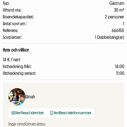
Typ:
Gästrum
Uthyrd yta:
30 m²
Boendekapacitet:
2 personer
Antal sovrum :
1
Referens:
666155
Sovplatser:
1 Dubbelsäng(ar)
Hyra och villkor
14 € / natt
Incheckning från:
14:00
Utcheckning senast:
11:00
Elinah
Verifierad identitet
Verifierat telefonnummer
Inga omdömen ännu