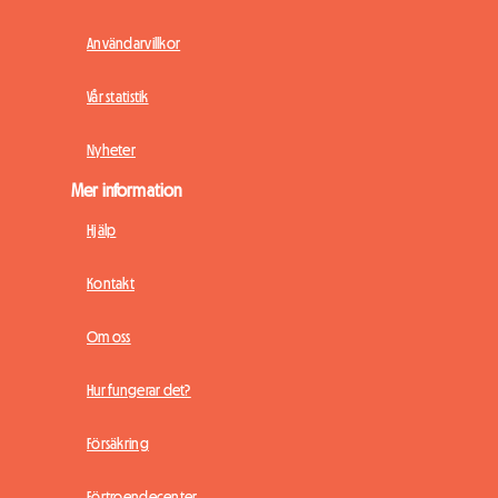
Användarvillkor
Vår statistik
Nyheter
Mer information
Hjälp
Kontakt
Om oss
Hur fungerar det?
Försäkring
Förtroendecenter