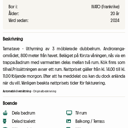
Bor i:
IVATO (Frankrike)
Ålder:
20 år
Värd sedan:
2024
Beskrivning
Tamatave - Uthyrning av 3 möblerade dubbelrum. Androranga-
området, 800 meter från havet. Beläget på första våningen, nås via en
trappa.Badrum med varmvatten delas mellan två rum. Kök finns som
tillval.Prissättningen avser ett rum. Nattpriset gäller från kl. 14.00 till kl.
11.00 följande morgon. Efter att ha meddelat oss kan du dock anlända
när du vill. Vänligen beakta nattprisets tider för fakturering.
Automatisk översättning
-
Originalbeskrivning
Boende
Dela badrum
TV-rum
Delad toalett
Balkong / Terrass