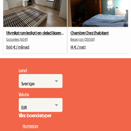
1 Rymligt rum ledigt i en delad lägenhet med 4 sovrum
Chambre Chez L'habitant
Gosselies (6041)
Besançon (25000)
560 € / månad
14 € / natt
Land
Valuta
Våra boendetyper
Homestay