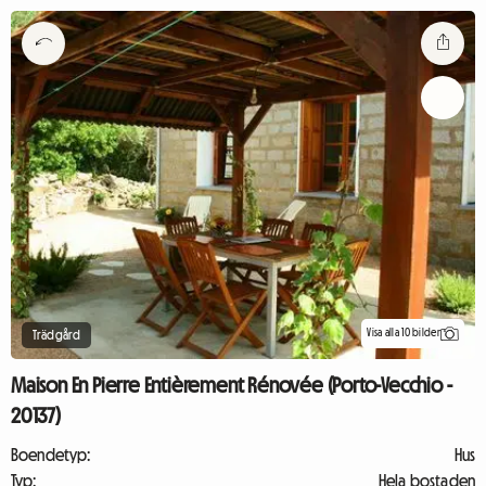
Visa alla 10 bilder
Trädgård
Maison En Pierre Entièrement Rénovée (Porto-Vecchio -
20137)
Boendetyp:
Hus
Typ:
Hela bostaden