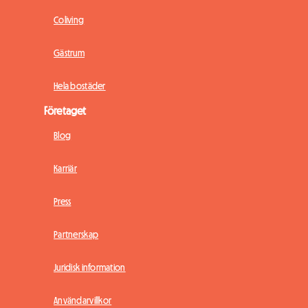
Coliving
Gästrum
Hela bostäder
Företaget
Blog
Karriär
Press
Partnerskap
Juridisk information
Användarvillkor