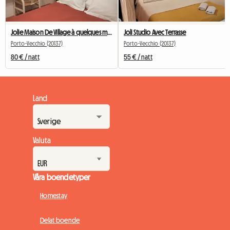
Jolie Maison De Village à quelques minutes de Porto Vecchio
Joli Studio Avec Terrasse
Porto-Vecchio (20137)
Porto-Vecchio (20137)
80 € / natt
55 € / natt
Land
Valuta
Våra boendetyper
Homestay
Delat boende