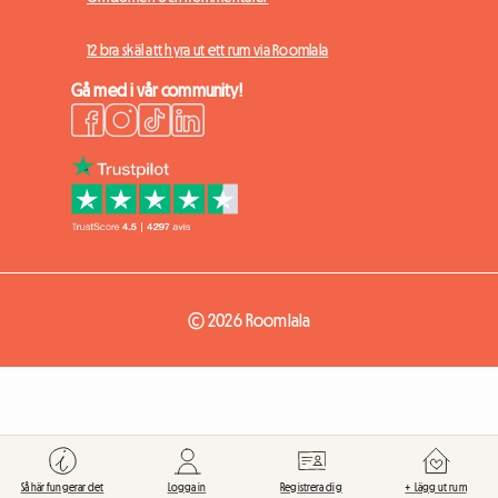
12 bra skäl att hyra ut ett rum via Roomlala
Gå med i vår community!
© 2026 Roomlala
Så här fungerar det
Logga in
Registrera dig
+ Lägg ut rum