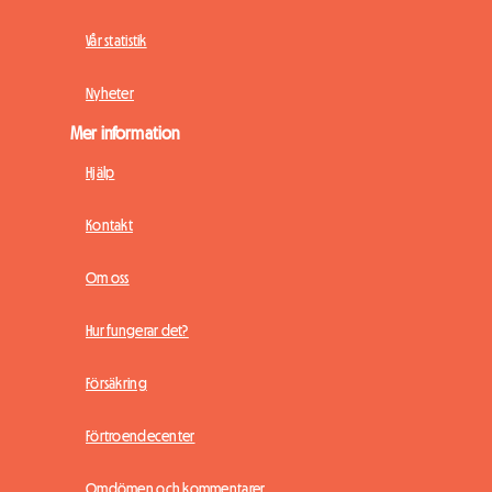
Vår statistik
Nyheter
Mer information
Hjälp
Kontakt
Om oss
Hur fungerar det?
Försäkring
Förtroendecenter
Omdömen och kommentarer