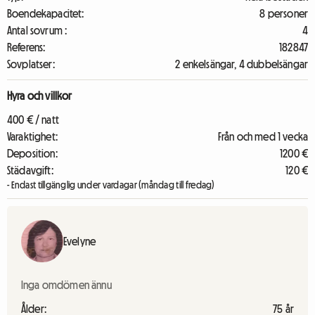
Boendekapacitet:
8 personer
Antal sovrum :
4
Referens:
182847
Sovplatser:
2 enkelsängar, 4 dubbelsängar
Hyra och villkor
400 € / natt
Varaktighet:
Från och med 1 vecka
Deposition:
1200 €
Städavgift:
120 €
- Endast tillgänglig under vardagar (måndag till fredag)
Evelyne
Inga omdömen ännu
Ålder:
75 år