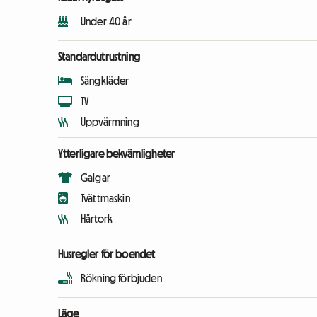
Under 40 år
Standardutrustning
Sängkläder
TV
Uppvärmning
Ytterligare bekvämligheter
Galgar
Tvättmaskin
Hårtork
Husregler för boendet
Rökning förbjuden
Läge