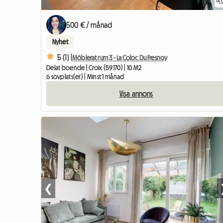
11
500 € / månad
Nyhet
5 (1) |
Möblerat rum 3 - La Coloc Du Fresnoy
Delat boende | Croix (59170) | 10 M2
6 sovplats(er) | Minst 1 månad
Visa annons
❮