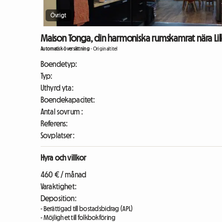
Övrigt
Maison Tonga, din harmoniska rumskamrat nära Lil
Automatisk översättning
-
Originaltitel
Boendetyp:
Typ:
Uthyrd yta:
Boendekapacitet:
Antal sovrum :
Referens:
Sovplatser:
Hyra och villkor
460 € / månad
Varaktighet:
Deposition:
- Berättigad till bostadsbidrag (APL)
- Möjlighet till folkbokföring