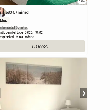
10
580 € / månad
Nyhet
m i en delad lägenhet
at boende | Loos (59120) | 10 M2
ovplats(er) | Minst 1 månad
Visa annons
❯