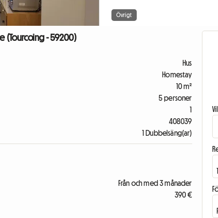
Övrigt
le (Tourcoing - 59200)
Hus
Homestay
10 m²
5 personer
V
1
408039
1 Dubbelsäng(ar)
R
Från och med 3 månader
F
390 €