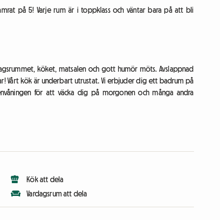
amrat på 5! Varje rum är i toppklass och väntar bara på att bli
dagsrummet, köket, matsalen och gott humör möts. Avslappnad
jälar! Vårt kök är underbart utrustat. Vi erbjuder dig ett badrum på
tenvåningen för att väcka dig på morgonen och många andra
Kök att dela
Vardagsrum att dela