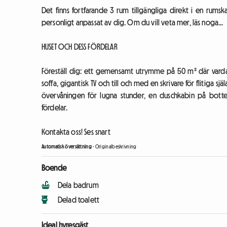
Det finns fortfarande 3 rum tillgängliga direkt i en rumsk
personligt anpassat av dig. Om du vill veta mer, läs noga...
HUSET OCH DESS FÖRDELAR
Föreställ dig: ett gemensamt utrymme på 50 m² där var
soffa, gigantisk TV och till och med en skrivare för flitiga s
övervåningen för lugna stunder, en duschkabin på bot
fördelar.
Kontakta oss! Ses snart
Automatisk översättning
-
Originalbeskrivning
Boende
Dela badrum
Delad toalett
Ideal hyresgäst