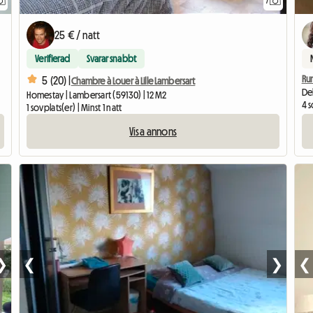
7
25 € / natt
Verifierad
Svarar snabbt
Ru
5 (20) |
Chambre à Louer à Lille Lambersart
Del
Homestay | Lambersart (59130) | 12 M2
4 s
1 sovplats(er) | Minst 1 natt
Visa annons
❯
❮
❯
❮