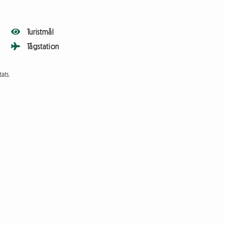
Turistmål
Tågstation
ats.