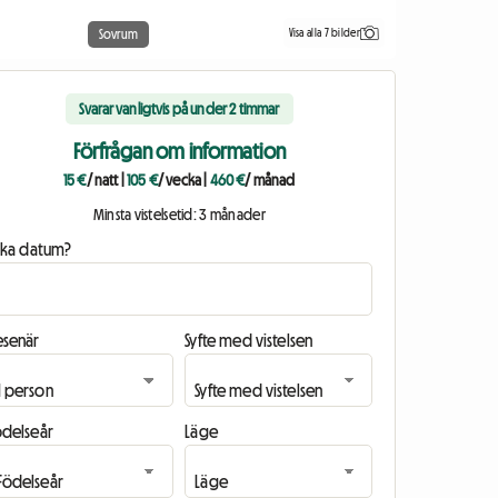
Visa alla 7 bilder
Sovrum
Svarar vanligtvis på under 2 timmar
Förfrågan om information
15 €
/ natt
|
105 €
/ vecka
|
460 €
/ månad
Minsta vistelsetid: 3 månader
ilka datum?
esenär
Syfte med vistelsen
ödelseår
Läge