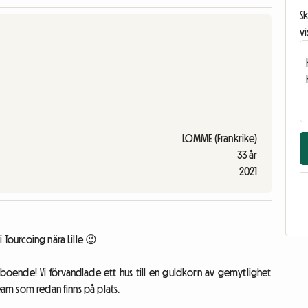
Sk
vi
LOMME (Frankrike)
33 år
2021
 Tourcoing nära Lille 😉
boende! Vi förvandlade ett hus till en guldkorn av gemytlighet
team som redan finns på plats.