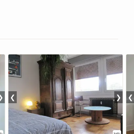
❯
❮
❯
❮