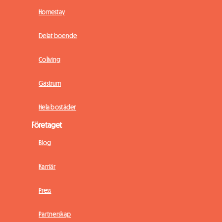
Homestay
Delat boende
Coliving
Gästrum
Hela bostäder
Företaget
Blog
Karriär
Press
Partnerskap