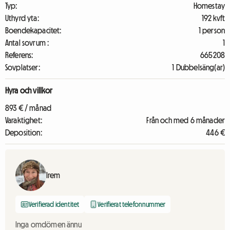
Typ:
Homestay
Uthyrd yta:
192 kvft
Boendekapacitet:
1 person
Antal sovrum :
1
Referens:
665208
Sovplatser:
1 Dubbelsäng(ar)
Hyra och villkor
893 € / månad
Varaktighet:
Från och med 6 månader
Deposition:
446 €
Irem
Verifierad identitet
Verifierat telefonnummer
Inga omdömen ännu