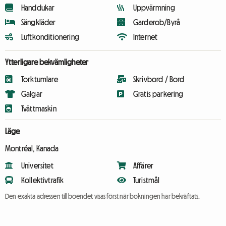
Handdukar
Uppvärmning
Sängkläder
Garderob/Byrå
Luftkonditionering
Internet
Ytterligare bekvämligheter
Torktumlare
Skrivbord / Bord
Galgar
Gratis parkering
Tvättmaskin
Läge
Montréal, Kanada
Universitet
Affärer
Kollektivtrafik
Turistmål
Den exakta adressen till boendet visas först när bokningen har bekräftats.