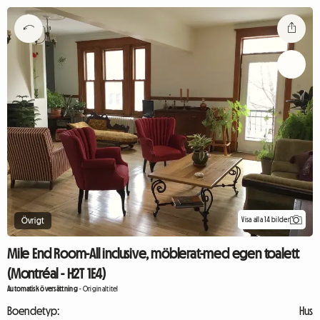
Visa alla 14 bilder
Övrigt
Mile End Room-All inclusive, möblerat-med egen toalett
(Montréal - H2T 1E4)
Automatisk översättning
-
Originaltitel
Boendetyp:
Hus