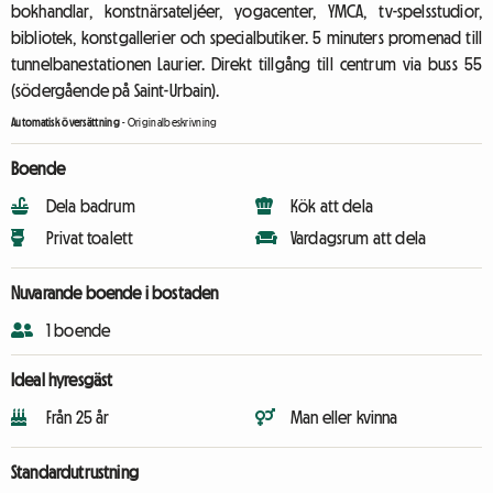
bokhandlar, konstnärsateljéer, yogacenter, YMCA, tv-spelsstudior,
bibliotek, konstgallerier och specialbutiker. 5 minuters promenad till
tunnelbanestationen Laurier. Direkt tillgång till centrum via buss 55
(södergående på Saint-Urbain).
Automatisk översättning
-
Originalbeskrivning
Boende
Dela badrum
Kök att dela
Privat toalett
Vardagsrum att dela
Nuvarande boende i bostaden
1 boende
Ideal hyresgäst
Från 25 år
Man eller kvinna
Standardutrustning