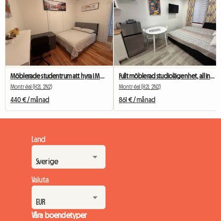
Möblerade studentrum att hyra i Montreal
Fullt möblerad studiolägenhet, all inclusive, nära tunnelbanestationen Berri-UQAM
Montréal (H2L 2N2)
Montréal (H2L 2N2)
440 € / månad
861 € / månad
Land
Valuta
Våra boendetyper