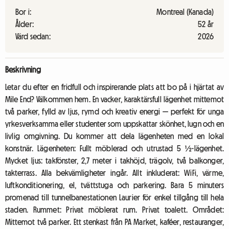
Bor i:
Montreal (Kanada)
Ålder:
52 år
Värd sedan:
2026
Beskrivning
Letar du efter en fridfull och inspirerande plats att bo på i hjärtat av
Mile End? Välkommen hem. En vacker, karaktärsfull lägenhet mittemot
två parker, fylld av ljus, rymd och kreativ energi — perfekt för unga
yrkesverksamma eller studenter som uppskattar skönhet, lugn och en
livlig omgivning. Du kommer att dela lägenheten med en lokal
konstnär. Lägenheten: Fullt möblerad och utrustad 5 ½-lägenhet.
Mycket ljus: takfönster, 2,7 meter i takhöjd, trägolv, två balkonger,
takterrass. Alla bekvämligheter ingår. Allt inkluderat: WiFi, värme,
luftkonditionering, el, tvättstuga och parkering. Bara 5 minuters
promenad till tunnelbanestationen Laurier för enkel tillgång till hela
staden. Rummet: Privat möblerat rum. Privat toalett. Området:
Mittemot två parker. Ett stenkast från PA Market, kaféer, restauranger,