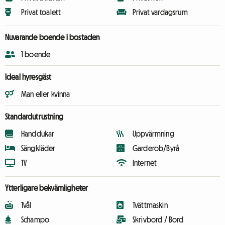
Privat toalett
Privat vardagsrum
Nuvarande boende i bostaden
1 boende
Ideal hyresgäst
Man eller kvinna
Standardutrustning
Handdukar
Uppvärmning
Sängkläder
Garderob/Byrå
TV
Internet
Ytterligare bekvämligheter
Tvål
Tvättmaskin
Schampo
Skrivbord / Bord