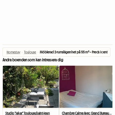
Homestay
›
Toulouse
›
Möblerad 2-rumslägenhet på 55 m² – Precis i centrum v
Andra boenden som kan intressera dig
Studio "jakar" Toulouse/saint-jean
Chambre Calme Avec Grand Bureau Et Wi-Fi