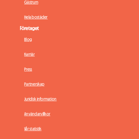
Gästrum
Hela bostäder
Företaget
Blog
Karriär
Press
Partnerskap
Juridisk information
Användarvillkor
Vår statistik