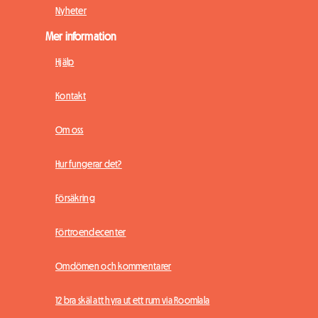
Nyheter
Mer information
Hjälp
Kontakt
Om oss
Hur fungerar det?
Försäkring
Förtroendecenter
Omdömen och kommentarer
12 bra skäl att hyra ut ett rum via Roomlala