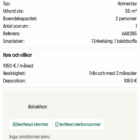
Typ:
Homestay
Uthyrd yta:
55 m²
Boendekapacitet:
2 personer
Antal sovrum :
1
Referens:
668285
Sovplatser:
1 Enkelsäng, 1 bäddsoffa
Hyra och villkor
1050 € / månad
Varaktighet:
Från och med 2 månader
Deposition:
1050 €
Aishakhon
Verifierad identitet
Verifierat telefonnummer
Inga omdömen ännu