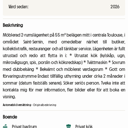
Värd sedan:
2026
Beskrivning
Möblerad 2-rumslägenhet på 55 m² belägen mitt i centrala Toulouse, i
området Saint-Sernin, med omedelbar närhet till butiker,
kollektivtrafik, restauranger och all tänkbar service. Lägenheten är fullt
utrustad och redo att flytta in i: * Utrustat kök (kylskåp, ugn,
mikrovågsugn, spis, porslin och köksredskap) * Tvättmaskin * Sovrum
med dubbelsäng * Bekvämt och möblerat vardagsrum * Gott om
förvaringsutrymme Endast tillfällig uthyrning under cirka 2 månader i
sommar (datum fastställs senare). Söker seriös person. Tveka inte att
kontakta mig för mer information, fler bilder eller för att boka en
visning.
Automatisk översättning
-
Originalbeskrivning
Boende
Privat badrum
Privat kök