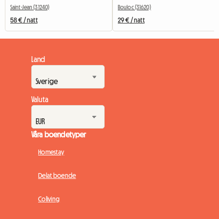
Saint-Jean (31240)
Bouloc (31620)
58 € / natt
29 € / natt
Land
Valuta
Våra boendetyper
Homestay
Delat boende
Coliving