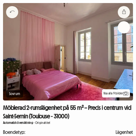
Visa alla 9 bilder
Sovrum
Möblerad 2-rumslägenhet på 55 m² – Precis i centrum vid
Saint-Sernin (Toulouse - 31000)
Automatisk översättning
-
Originaltitel
Boendetyp:
Lägenhet