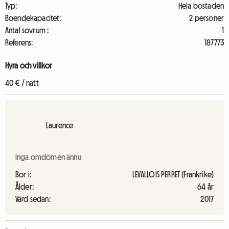
Typ:
Hela bostaden
Boendekapacitet:
2 personer
Antal sovrum :
1
Referens:
187773
Hyra och villkor
40 € / natt
Laurence
Inga omdömen ännu
Bor i:
LEVALLOIS PERRET (Frankrike)
Ålder:
64 år
Värd sedan:
2017