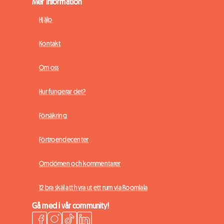
Mer information
Hjälp
Kontakt
Om oss
Hur fungerar det?
Försäkring
Förtroendecenter
Omdömen och kommentarer
12 bra skäl att hyra ut ett rum via Roomlala
Gå med i vår community!