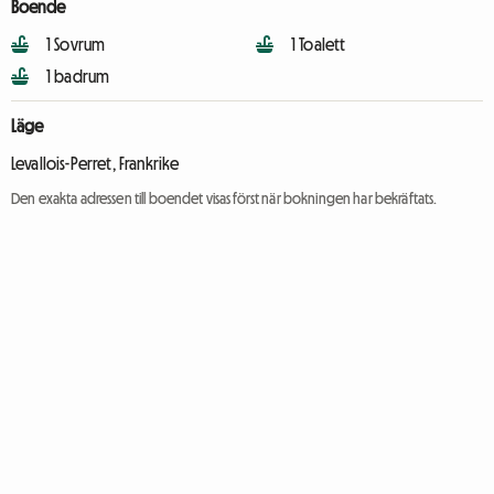
Boende
1 Sovrum
1 Toalett
1 badrum
Läge
Levallois-Perret, Frankrike
Den exakta adressen till boendet visas först när bokningen har bekräftats.