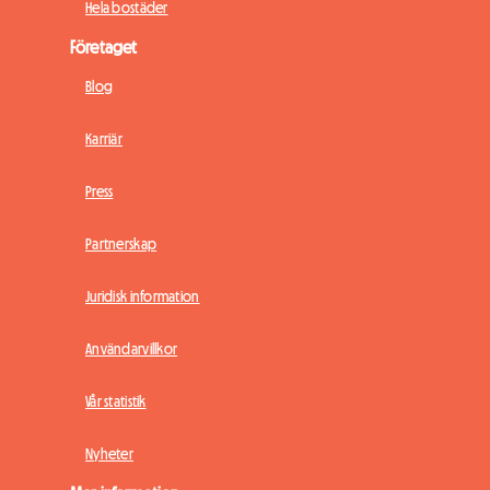
Hela bostäder
Företaget
Blog
Karriär
Press
Partnerskap
Juridisk information
Användarvillkor
Vår statistik
Nyheter