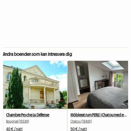
Andra boenden som kan intressera dig
Chambre Proche La Défense
Möblerat rum PERLE i Chatou med eget badrum
Bougival (78380)
Chatou (78400)
40 € / natt
50 € / natt