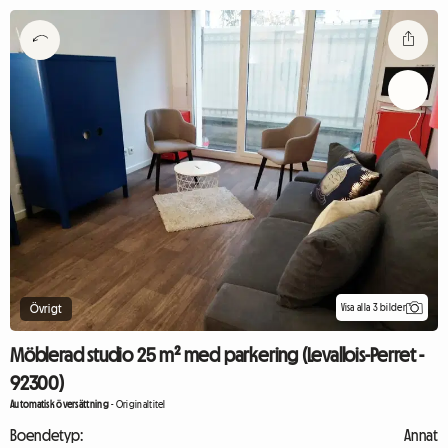
Visa alla 3 bilder
Övrigt
Möblerad studio 25 m² med parkering (Levallois-Perret -
92300)
Automatisk översättning
-
Originaltitel
Boendetyp:
Annat