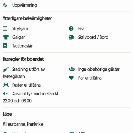
Uppvärmning
Ytterligare bekvämligheter
Strykjärn
Hiss
Galgar
Skrivbord / Bord
Tvättmaskin
Husregler för boendet
Städning utförs av
Inga obehöriga gäster
hyresgästen
Par ej tillåtna
Fester ej tillåtna
Absolut tystnad mellan kl.
22.00 och 08.00
Läge
Villeurbanne, Frankrike