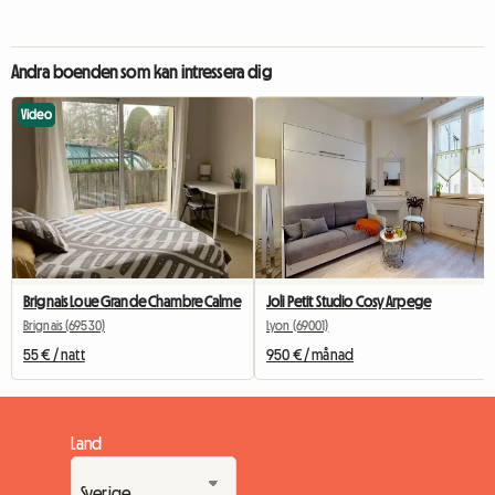
Andra boenden som kan intressera dig
Video
Brignais Loue Grande Chambre Calme
Joli Petit Studio Cosy Arpege
Brignais (69530)
Lyon (69001)
55 € / natt
950 € / månad
Land