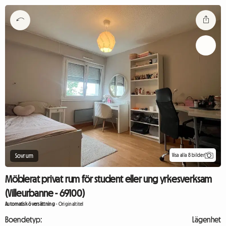
Visa alla 8 bilder
Sovrum
Möblerat privat rum för student eller ung yrkesverksam
(Villeurbanne - 69100)
Automatisk översättning
-
Originaltitel
Boendetyp:
Lägenhet