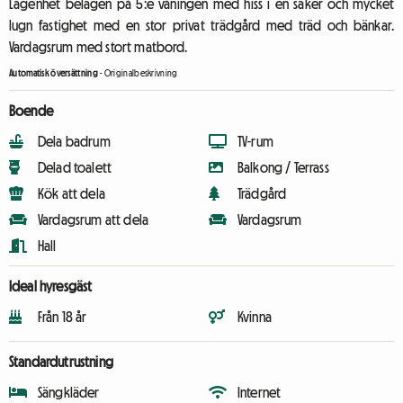
Lägenhet belägen på 5:e våningen med hiss i en säker och mycket
lugn fastighet med en stor privat trädgård med träd och bänkar.
Vardagsrum med stort matbord.
Automatisk översättning
-
Originalbeskrivning
Boende
Dela badrum
TV-rum
Delad toalett
Balkong / Terrass
Kök att dela
Trädgård
Vardagsrum att dela
Vardagsrum
Hall
Ideal hyresgäst
Från 18 år
Kvinna
Standardutrustning
Sängkläder
Internet