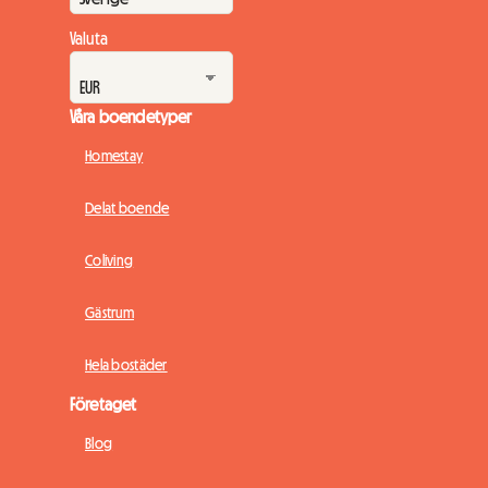
Valuta
Våra boendetyper
Homestay
Delat boende
Coliving
Gästrum
Hela bostäder
Företaget
Blog