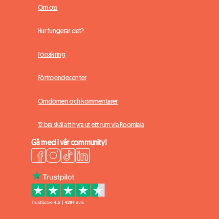
Om oss
Hur fungerar det?
Försäkring
Förtroendecenter
Omdömen och kommentarer
12 bra skäl att hyra ut ett rum via Roomlala
Gå med i vår community!