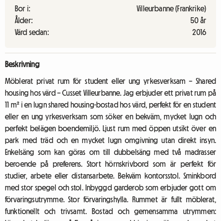
Bor i:
Villeurbanne (Frankrike)
Ålder:
50 år
Värd sedan:
2016
Beskrivning
Möblerat privat rum för student eller ung yrkesverksam – Shared
housing hos värd – Cusset Villeurbanne. Jag erbjuder ett privat rum på
11 m² i en lugn shared housing-bostad hos värd, perfekt för en student
eller en ung yrkesverksam som söker en bekväm, mycket lugn och
perfekt belägen boendemiljö. Ljust rum med öppen utsikt över en
park med träd och en mycket lugn omgivning utan direkt insyn.
Enkelsäng som kan göras om till dubbelsäng med två madrasser
beroende på preferens. Stort hörnskrivbord som är perfekt för
studier, arbete eller distansarbete. Bekväm kontorsstol. Sminkbord
med stor spegel och stol. Inbyggd garderob som erbjuder gott om
förvaringsutrymme. Stor förvaringshylla. Rummet är fullt möblerat,
funktionellt och trivsamt. Bostad och gemensamma utrymmen: