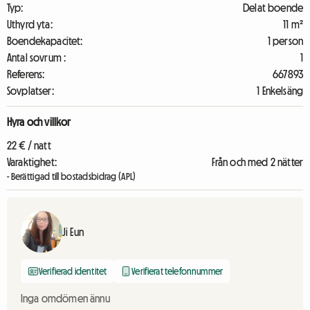
Typ:
Delat boende
Uthyrd yta:
11 m²
Boendekapacitet:
1 person
Antal sovrum :
1
Referens:
667893
Sovplatser:
1 Enkelsäng
Hyra och villkor
22 € / natt
Varaktighet:
Från och med 2 nätter
- Berättigad till bostadsbidrag (APL)
Ji Eun
Verifierad identitet
Verifierat telefonnummer
Inga omdömen ännu