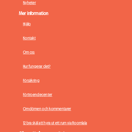
Nyheter
Mer information
Hjälp
Kontakt
Om oss
Hur fungerar det?
Försäkring
Förtroendecenter
Omdömen och kommentarer
12 bra skäl att hyra ut ett rum via Roomlala