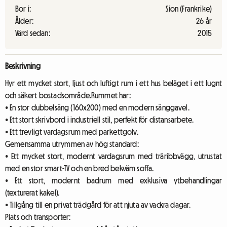
Bor i:
Sion (Frankrike)
Ålder:
26 år
Värd sedan:
2015
Beskrivning
Hyr ett mycket stort, ljust och luftigt rum i ett hus beläget i ett lugnt
och säkert bostadsområde.Rummet har:
• En stor dubbelsäng (160x200) med en modern sänggavel.
• Ett stort skrivbord i industriell stil, perfekt för distansarbete.
• Ett trevligt vardagsrum med parkettgolv.
Gemensamma utrymmen av hög standard:
• Ett mycket stort, modernt vardagsrum med träribbvägg, utrustat
med en stor smart-TV och en bred bekväm soffa.
• Ett stort, modernt badrum med exklusiva ytbehandlingar
(texturerat kakel).
• Tillgång till en privat trädgård för att njuta av vackra dagar.
Plats och transporter: