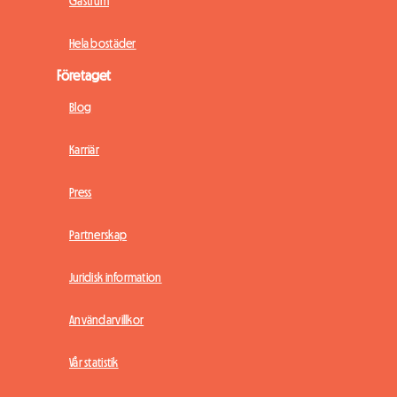
Gästrum
Hela bostäder
Företaget
Blog
Karriär
Press
Partnerskap
Juridisk information
Användarvillkor
Vår statistik