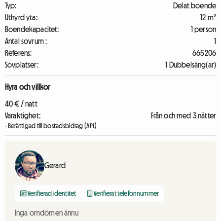
Typ:
Delat boende
Uthyrd yta:
12 m²
Boendekapacitet:
1 person
Antal sovrum :
1
Referens:
665206
Sovplatser:
1 Dubbelsäng(ar)
Hyra och villkor
40 € / natt
Varaktighet:
Från och med 3 nätter
- Berättigad till bostadsbidrag (APL)
Gerard
Verifierad identitet
Verifierat telefonnummer
Inga omdömen ännu