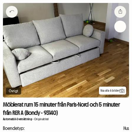
Visa alla 6 bilder
Övrigt
Möblerat rum 15 minuter från Paris-Nord och 5 minuter
från RER A (Bondy - 93140)
Automatisk översättning
-
Originaltitel
Boendetyp:
Hus