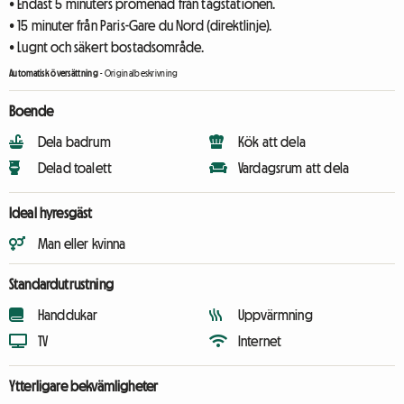
• Endast 5 minuters promenad från tågstationen.
• 15 minuter från Paris-Gare du Nord (direktlinje).
• Lugnt och säkert bostadsområde.
Automatisk översättning
-
Originalbeskrivning
Boende
Dela badrum
Kök att dela
Delad toalett
Vardagsrum att dela
Ideal hyresgäst
Man eller kvinna
Standardutrustning
Handdukar
Uppvärmning
TV
Internet
Ytterligare bekvämligheter