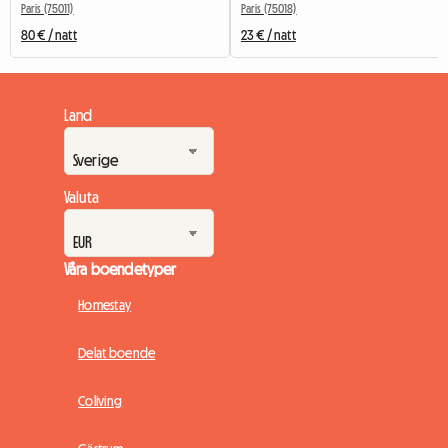
Paris (75011)
Paris (75018)
80 € / natt
23 € / natt
Land
Valuta
Våra boendetyper
Homestay
Delat boende
Coliving