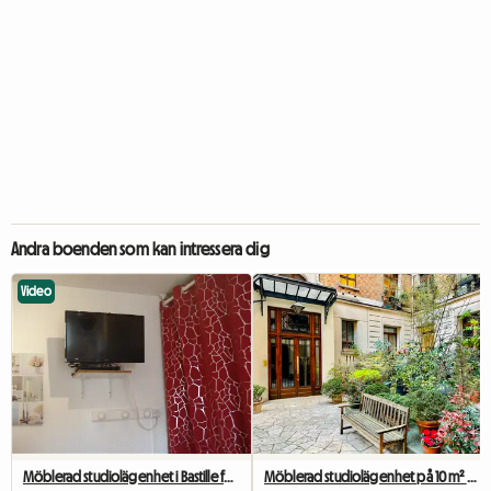
Andra boenden som kan intressera dig
Video
Möblerad studiolägenhet i Bastille för studenter, praktikanter eller affärsresenärer.
Möblerad studiolägenhet på 10 m² – Paris centrum – lugn och ljus