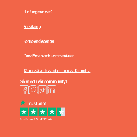
Hur fungerar det?
Försäkring
Förtroendecenter
Omdömen och kommentarer
12 bra skäl att hyra ut ett rum via Roomlala
Gå med i vår community!