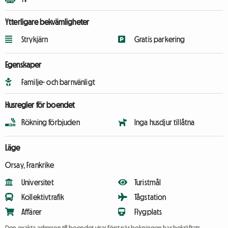
Ytterligare bekvämligheter
Strykjärn
Gratis parkering
Egenskaper
Familje- och barnvänligt
Husregler för boendet
Rökning förbjuden
Inga husdjur tillåtna
Läge
Orsay, Frankrike
Universitet
Turistmål
Kollektivtrafik
Tågstation
Affärer
Flygplats