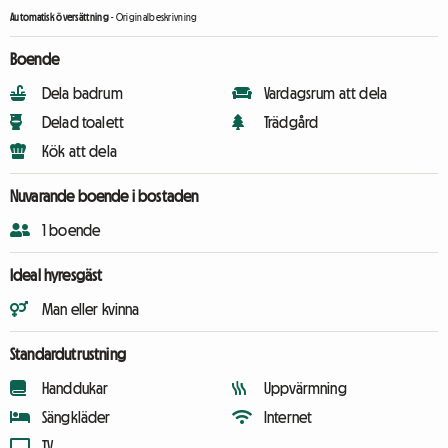
Automatisk översättning
-
Originalbeskrivning
Boende
Dela badrum
Vardagsrum att dela
Delad toalett
Trädgård
Kök att dela
Nuvarande boende i bostaden
1 boende
Ideal hyresgäst
Man eller kvinna
Standardutrustning
Handdukar
Uppvärmning
Sängkläder
Internet
TV