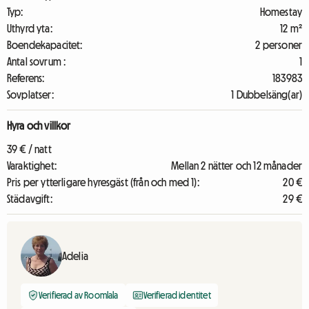
Typ:
Homestay
Uthyrd yta:
12 m²
Boendekapacitet:
2 personer
Antal sovrum :
1
Referens:
183983
Sovplatser:
1 Dubbelsäng(ar)
Hyra och villkor
39 € / natt
Varaktighet:
Mellan 2 nätter och 12 månader
Pris per ytterligare hyresgäst (från och med 1):
20 €
Städavgift:
29 €
Adelia
Verifierad av Roomlala
Verifierad identitet