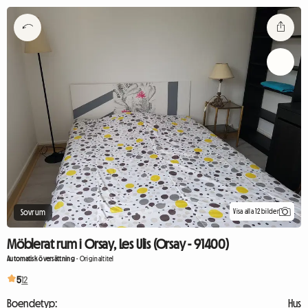
Visa alla 12 bilder
Sovrum
Möblerat rum i Orsay, Les Ulis (Orsay - 91400)
Automatisk översättning
-
Originaltitel
5
12
Boendetyp:
Hus