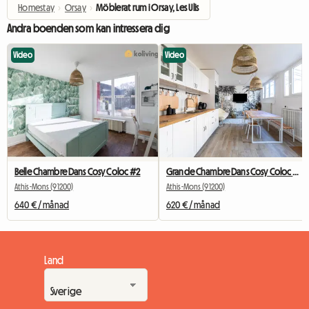
Homestay
›
Orsay
›
Möblerat rum i Orsay, Les Ulis
Andra boenden som kan intressera dig
Video
Video
Belle Chambre Dans Cosy Coloc #2
Grande Chambre Dans Cosy Coloc #5 New York près d'olry
Athis-Mons (91200)
Athis-Mons (91200)
640 € / månad
620 € / månad
Land