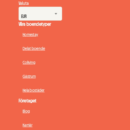
Valuta
Våra boendetyper
Homestay
Delat boende
Coliving
Gästrum
Hela bostäder
Företaget
Blog
Karriär