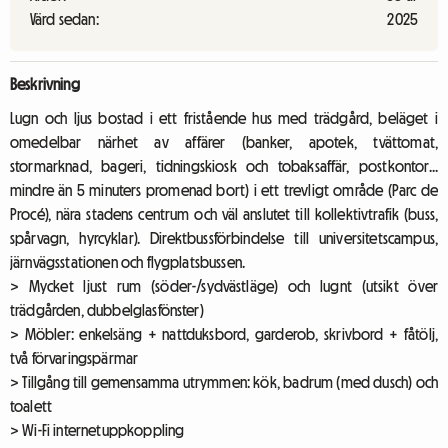
Värd sedan:
2025
Beskrivning
Lugn och ljus bostad i ett fristående hus med trädgård, beläget i
omedelbar närhet av affärer (banker, apotek, tvättomat,
stormarknad, bageri, tidningskiosk och tobaksaffär, postkontor...
mindre än 5 minuters promenad bort) i ett trevligt område (Parc de
Procé), nära stadens centrum och väl anslutet till kollektivtrafik (buss,
spårvagn, hyrcyklar). Direktbussförbindelse till universitetscampus,
järnvägsstationen och flygplatsbussen.
> Mycket ljust rum (söder-/sydvästläge) och lugnt (utsikt över
trädgården, dubbelglasfönster)
> Möbler: enkelsäng + nattduksbord, garderob, skrivbord + fåtölj,
två förvaringspärmar
> Tillgång till gemensamma utrymmen: kök, badrum (med dusch) och
toalett
> Wi-Fi internetuppkoppling