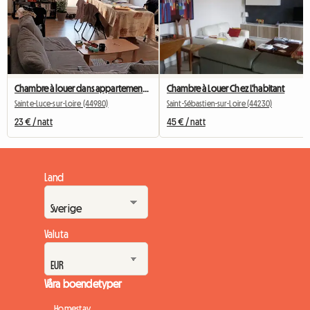
Chambre à louer dans appartement partagé
Chambre à Louer Chez L'habitant
Sainte-Luce-sur-Loire (44980)
Saint-Sébastien-sur-Loire (44230)
23 € / natt
45 € / natt
Land
Valuta
Våra boendetyper
Homestay