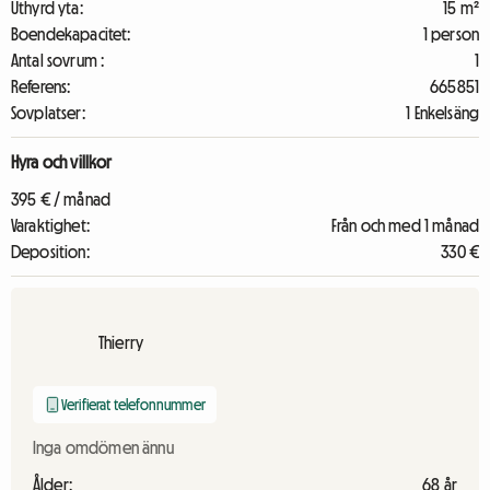
Uthyrd yta:
15 m²
Boendekapacitet:
1 person
Antal sovrum :
1
Referens:
665851
Sovplatser:
1 Enkelsäng
Hyra och villkor
395 € / månad
Varaktighet:
Från och med 1 månad
Deposition:
330 €
Thierry
Verifierat telefonnummer
Inga omdömen ännu
Ålder:
68 år