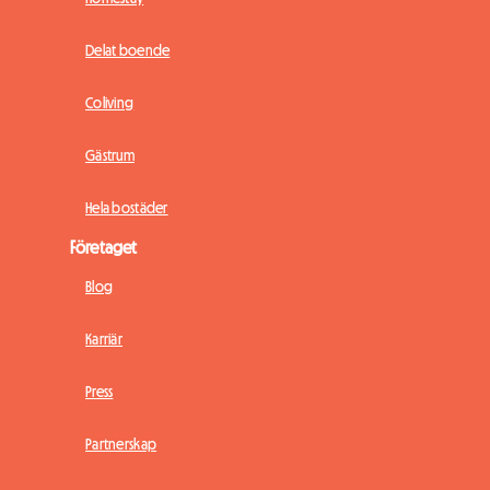
Delat boende
Coliving
Gästrum
Hela bostäder
Företaget
Blog
Karriär
Press
Partnerskap