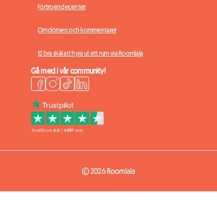
Förtroendecenter
Omdömen och kommentarer
12 bra skäl att hyra ut ett rum via Roomlala
Gå med i vår community!
© 2026 Roomlala