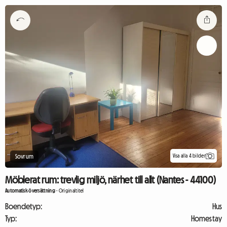
Visa alla 4 bilder
Sovrum
Möblerat rum: trevlig miljö, närhet till allt (Nantes - 44100)
Automatisk översättning
-
Originaltitel
Boendetyp:
Hus
Typ:
Homestay