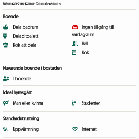
Automatisk översättning
-
Originalbeskrivning
Boende
Dela badrum
Ingen tillgång till
vardagsrum
Delad toalett
Hall
Kök att dela
Kök
Nuvarande boende i bostaden
1 boende
Ideal hyresgäst
Man eller kvinna
Studenter
Standardutrustning
Uppvärmning
Internet