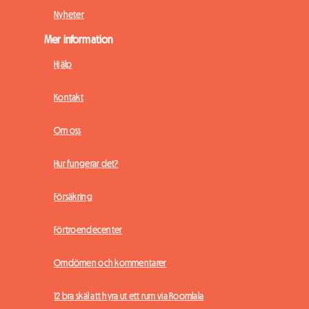
Nyheter
Mer information
Hjälp
Kontakt
Om oss
Hur fungerar det?
Försäkring
Förtroendecenter
Omdömen och kommentarer
12 bra skäl att hyra ut ett rum via Roomlala