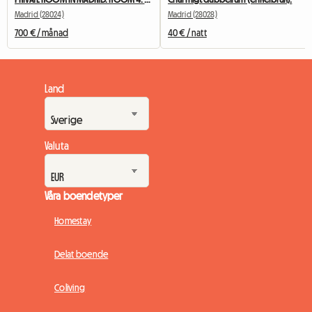
Madrid (28024)
Madrid (28028)
700 € / månad
40 € / natt
Land
Valuta
Våra boendetyper
Homestay
Delat boende
Coliving