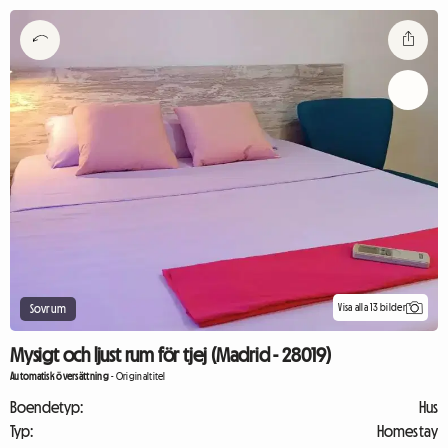
Visa alla 13 bilder
Sovrum
Mysigt och ljust rum för tjej (Madrid - 28019)
Automatisk översättning
-
Originaltitel
Boendetyp:
Hus
Typ:
Homestay