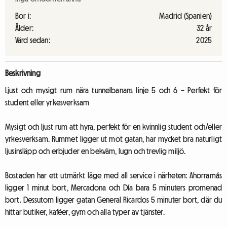
Bor i:
Madrid (Spanien)
Ålder:
32 år
Värd sedan:
2025
Beskrivning
Ljust och mysigt rum nära tunnelbanans linje 5 och 6 – Perfekt för
student eller yrkesverksam
Mysigt och ljust rum att hyra, perfekt för en kvinnlig student och/eller
yrkesverksam. Rummet ligger ut mot gatan, har mycket bra naturligt
ljusinsläpp och erbjuder en bekväm, lugn och trevlig miljö.
Bostaden har ett utmärkt läge med all service i närheten: Ahorramás
ligger 1 minut bort, Mercadona och Día bara 5 minuters promenad
bort. Dessutom ligger gatan General Ricardos 5 minuter bort, där du
hittar butiker, kaféer, gym och alla typer av tjänster.