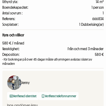
Uthyrd yta:
14 m²
Boendekapacitet:
1 person
Antal sovrum :
1
Referens:
666834
Sovplatser:
1 Dubbelsäng(ar)
Hyra och villkor
580 € / månad
Varaktighet:
Från och med 3 månader
Deposition:
580 €
- För bokningar på över 45 dagar måste uthyrningen avslutas i slutet av
månaden
Jenny
Verifierad identitet
Verifierat telefonnummer
Inga omdömen ännu