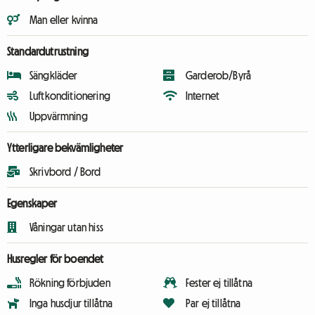
Man eller kvinna
Standardutrustning
Sängkläder
Garderob/Byrå
Luftkonditionering
Internet
Uppvärmning
Ytterligare bekvämligheter
Skrivbord / Bord
Egenskaper
Våningar utan hiss
Husregler för boendet
Rökning förbjuden
Fester ej tillåtna
Inga husdjur tillåtna
Par ej tillåtna