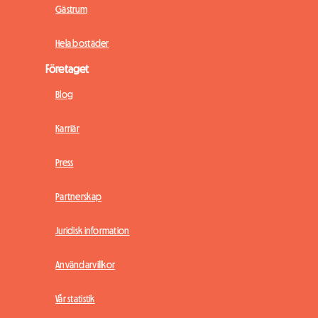
Gästrum
Hela bostäder
Företaget
Blog
Karriär
Press
Partnerskap
Juridisk information
Användarvillkor
Vår statistik