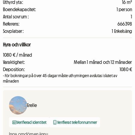
Uthyrd yta:
16 m²
Boendekapacitet:
1 person
Antal sovrum :
1
Referens:
666398
Sovplatser:
1 Enkelsäng
Hyra och villkor
1080 € / månad
Varaktighet:
Mellan 1 månad och 12 månader
Deposition:
1080 €
- För bokningar på över 45 dagar måste uthyrningen avslutas i slutet av
månaden
Erelle
Verifierad identitet
Verifierat telefonnummer
Inga omdömen ännu