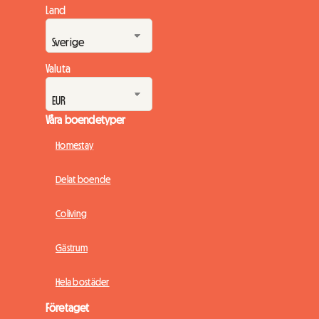
Land
Valuta
Våra boendetyper
Homestay
Delat boende
Coliving
Gästrum
Hela bostäder
Företaget