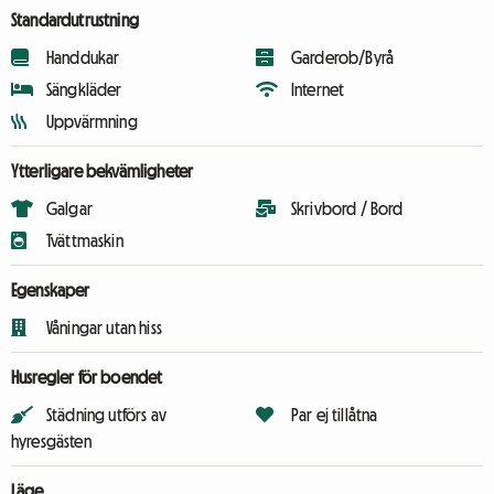
Standardutrustning
Handdukar
Garderob/Byrå
Sängkläder
Internet
Uppvärmning
Ytterligare bekvämligheter
Galgar
Skrivbord / Bord
Tvättmaskin
Egenskaper
Våningar utan hiss
Husregler för boendet
Städning utförs av
Par ej tillåtna
hyresgästen
Läge