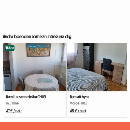
Andra boenden som kan intressera dig
Video
Rum i Lausanne (nära CHUV)
Rum att hyra
Lausanne
Morges (1110)
47 € / natt
45 € / natt