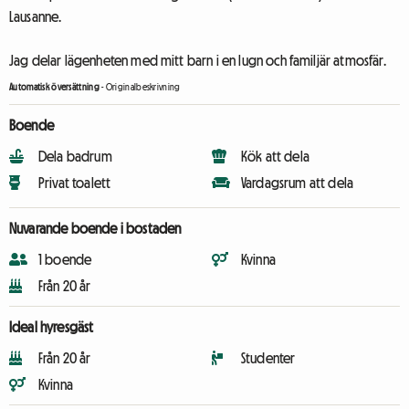
Lausanne.
Jag delar lägenheten med mitt barn i en lugn och familjär atmosfär.
Automatisk översättning
-
Originalbeskrivning
Boende
Dela badrum
Kök att dela
Privat toalett
Vardagsrum att dela
Nuvarande boende i bostaden
1 boende
Kvinna
Från 20 år
Ideal hyresgäst
Från 20 år
Studenter
Kvinna