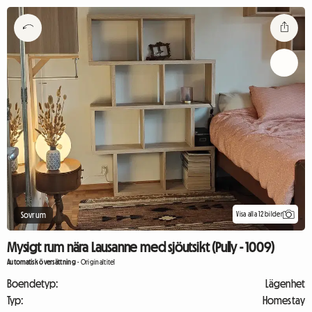
Visa alla 12 bilder
Sovrum
Mysigt rum nära Lausanne med sjöutsikt (Pully - 1009)
Automatisk översättning
-
Originaltitel
Boendetyp:
Lägenhet
Typ:
Homestay