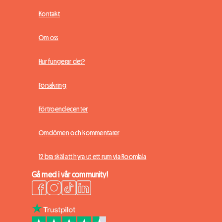
Kontakt
Om oss
Hur fungerar det?
Försäkring
Förtroendecenter
Omdömen och kommentarer
12 bra skäl att hyra ut ett rum via Roomlala
Gå med i vår community!