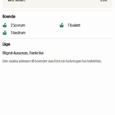
Boende
2 Sovrum
1 Toalett
1 badrum
Läge
Migné-Auxances, Frankrike
Den exakta adressen till boendet visas först när bokningen har bekräftats.