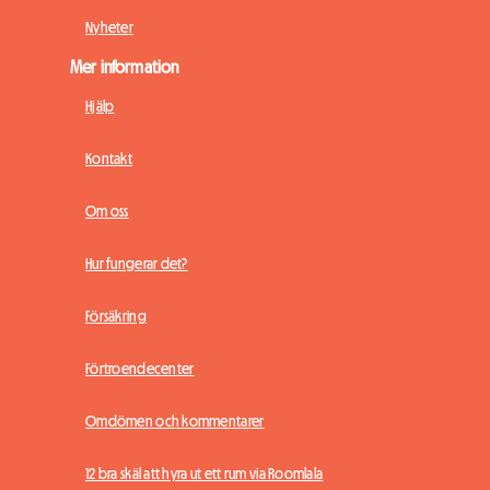
Nyheter
Mer information
Hjälp
Kontakt
Om oss
Hur fungerar det?
Försäkring
Förtroendecenter
Omdömen och kommentarer
12 bra skäl att hyra ut ett rum via Roomlala