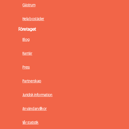
Gästrum
Hela bostäder
Företaget
Blog
Karriär
Press
Partnerskap
Juridisk information
Användarvillkor
Vår statistik