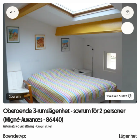
Visa alla 8 bilder
Sovrum
Oberoende 3-rumslägenhet - sovrum för 2 personer
(Migné-Auxances - 86440)
Automatisk översättning
-
Originaltitel
Boendetyp:
Lägenhet