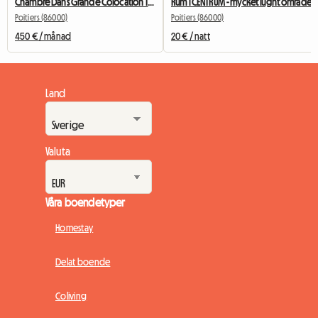
Chambre Dans Grande Colocation Très Bien Située
Rum i CENTRUM - mycket lugnt område
Poitiers (86000)
Poitiers (86000)
450 € / månad
20 € / natt
Land
Valuta
Våra boendetyper
Homestay
Delat boende
Coliving