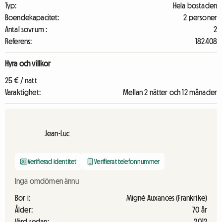
Typ:
Hela bostaden
Boendekapacitet:
2 personer
Antal sovrum :
2
Referens:
182408
Hyra och villkor
25 € / natt
Varaktighet:
Mellan 2 nätter och 12 månader
Jean-Luc
Verifierad identitet
Verifierat telefonnummer
Inga omdömen ännu
Bor i:
Migné Auxances (Frankrike)
Ålder:
70 år
Värd sedan:
2012