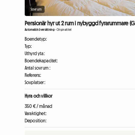
Sovrum
Pensionär hyr ut 2 rum i nybyggd fyrarummare (G
Automatisk översättning
-
Originaltitel
Boendetyp:
Typ:
Uthyrd yta:
Boendekapacitet:
Antal sovrum :
Referens:
Sovplatser:
Hyra och villkor
350 € / månad
Varaktighet:
Deposition: