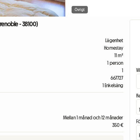
Övrigt
renoble - 38100)
Lägenhet
Homestay
11 m²
1 person
V
1
667727
1 Enkelsäng
R
Mellan 1 månad och 12 månader
F
350 €