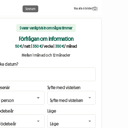
Visa alla 6 bilder
Sovrum
Svarar vanligtvis inom några timmar
Förfrågan om information
50 €
/ natt
|
350 €
/ vecka
|
350 €
/ månad
Mellan 1 månad och 12 månader
ilka datum?
esenär
Syfte med vistelsen
ödelseår
Läge