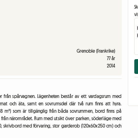
Sk
vi
Grenoble (Frankrike)
77 år
2014
ter från spårvagnen. Lägenheten består av ett vardagsrum med
 mat och äta, samt en sovrumsdel där två rum finns att hyra.
8 m²) som är tillgänglig från båda sovrummen, bord finns på
t från närområdet. Rum med utsikt över parken, söderläge med
90, skrivbord med förvaring, stor garderob (120x60x250 cm) och