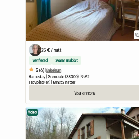
4
25 € / natt
Verifierad
Svarar snabbt
5 (6) |
Enkelrum
Homestay | Grenoble (38000) | 9 M2
1 sovplats(er) | Minst 2 nätter
Visa annons
Video