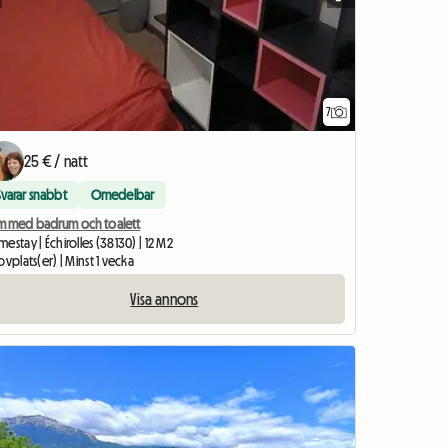
7
25 € / natt
Svarar snabbt
Omedelbar
m med badrum och toalett
estay | Échirolles (38130) | 12 M2
ovplats(er) | Minst 1 vecka
Visa annons