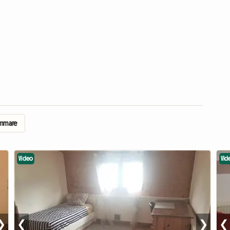
ummare
Video
Vid
❯
❮
❯
❮