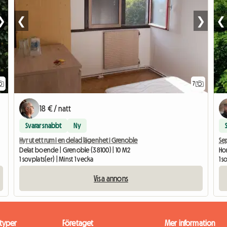
❯
❮
❯
❮
7
18 € / natt
Svarar snabbt
Ny
Hyr ut ett rum i en delad lägenhet i Grenoble
Sep
Delat boende | Grenoble (38100) | 10 M2
Ho
1 sovplats(er) | Minst 1 vecka
1 s
Visa annons
typer
Företaget
Mer information