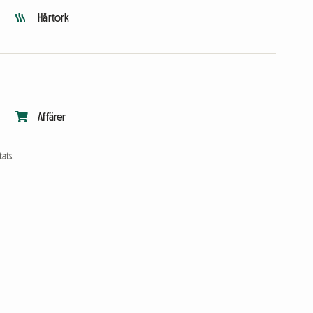
Hårtork
Affärer
ats.