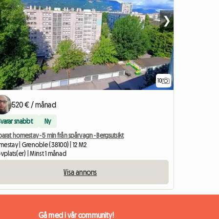
❯
10
520 € / månad
Svarar snabbt
Ny
arat homestay - 5 min från spårvagn - Bergsutsikt
mestay | Grenoble (38100) | 12 M2
ovplats(er) | Minst 1 månad
Visa annons
Gå med i vår community!