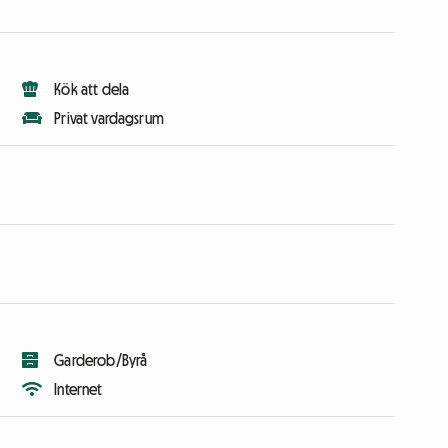
Kök att dela
Privat vardagsrum
Garderob/Byrå
Internet