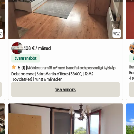
9
408 € / månad
Svarar snabbt
Ru
5 (1) |
Möblerat rum 15 m² med handfat och personligt kylskåp
Hom
Delat boende | Saint-Martin-d'Hères (38400) | 12 M2
4 s
1 sovplats(er) | Minst 6 månader
Visa annons