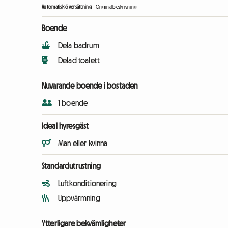
Automatisk översättning
-
Originalbeskrivning
Boende
Dela badrum
Delad toalett
Nuvarande boende i bostaden
1 boende
Ideal hyresgäst
Man eller kvinna
Standardutrustning
Luftkonditionering
Uppvärmning
Ytterligare bekvämligheter