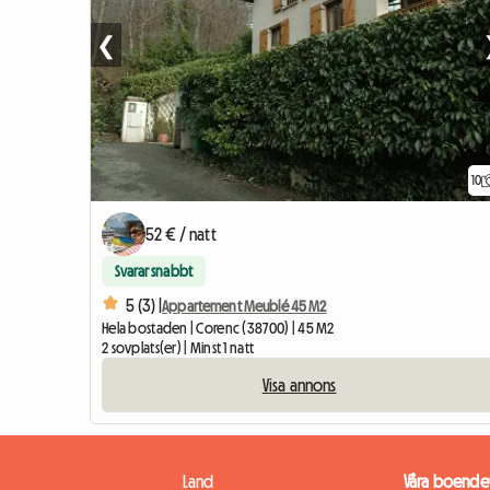
❮
10
52 € / natt
Svarar snabbt
5 (3) |
Appartement Meublé 45 M2
Hela bostaden | Corenc (38700) | 45 M2
2 sovplats(er) | Minst 1 natt
Visa annons
Land
Våra boende