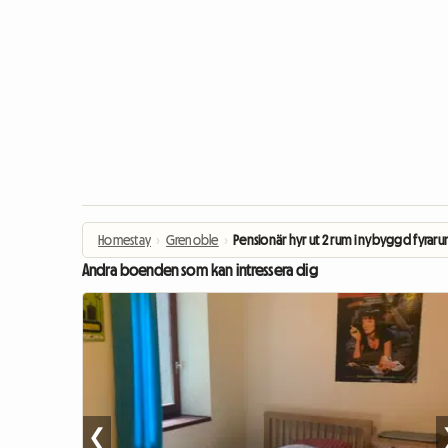
Homestay
›
Grenoble
›
Pensionär hyr ut 2 rum i nybyggd fyrar
Andra boenden som kan intressera dig
❮