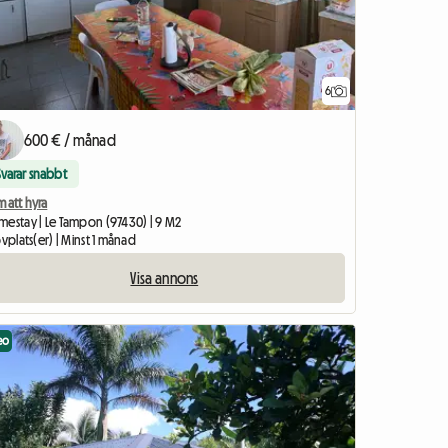
6
600 € / månad
Svarar snabbt
 att hyra
mestay | Le Tampon (97430) | 9 M2
ovplats(er) | Minst 1 månad
Visa annons
eo