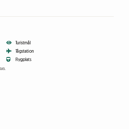
Turistmål
Tågstation
Flygplats
ats.