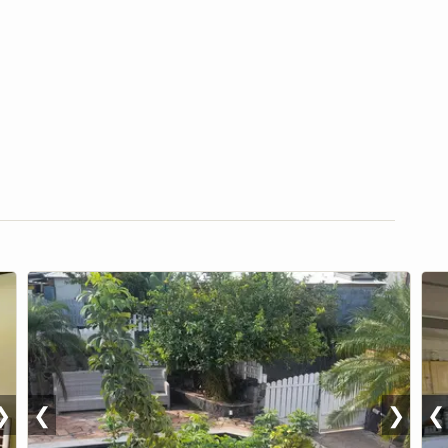
❯
❮
❯
❮