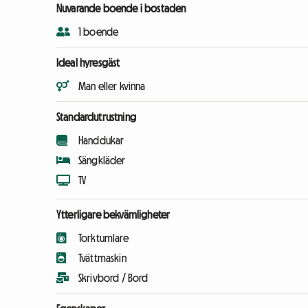
Nuvarande boende i bostaden
1 boende
Ideal hyresgäst
Man eller kvinna
Standardutrustning
Handdukar
Sängkläder
TV
Ytterligare bekvämligheter
Torktumlare
Tvättmaskin
Skrivbord / Bord