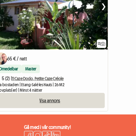
❯
13
65 € / natt
Omedelbar
Master
5 (2) |
Ti Caze Dodo, Petite Caze Créole
a bostaden | Etang-Salé les Hauts | 26 M2
ovplats(er) | Minst 4 nätter
Visa annons
Gå med i vår community!