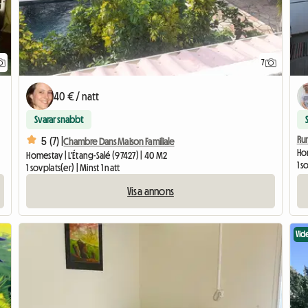
7
40 € / natt
Svarar snabbt
Rum
5 (7) |
Chambre Dans Maison Familiale
Ho
Homestay | L'Étang-Salé (97427) | 40 M2
1 s
1 sovplats(er) | Minst 1 natt
Visa annons
Vid