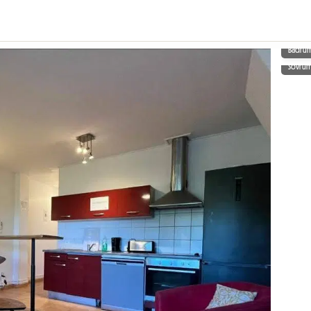
Badru
Sovru