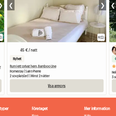
❯
❮
❯
❮
8
45 € / natt
Nyhet
Rum i ett privat hem, Bamboo Line
r
Homestay | Saint-Pierre
Hel
2 sovplats(er) | Minst 2 nätter
3 s
Visa annons
typer
Företaget
Mer information
Blog
Hjälp