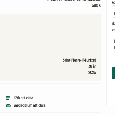
F
680 €
Sk
vi
Saint-Pierre (Réunion)
38 år
2026
Kök att dela
Vardagsrum att dela