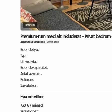
Badrum
Premium-rum med allt inkluderat – Privat badrum – S
Automatisk översättning
-
Originaltitel
Boendetyp:
Typ:
Uthyrd yta:
Boendekapacitet:
Antal sovrum :
Referens:
Sovplatser:
Hyra och villkor
730 € / månad
Varaktighet: