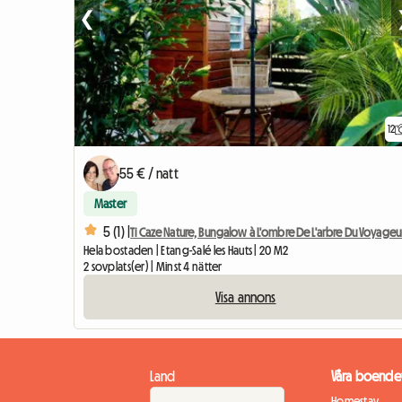
❮
12
55 € / natt
Master
5 (1) |
Ti Caze Nature, Bungalow à L'ombre De L'arbre Du Voyageu
Hela bostaden | Etang-Salé les Hauts | 20 M2
2 sovplats(er) | Minst 4 nätter
Visa annons
Land
Våra boende
Homestay