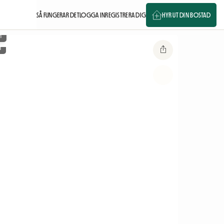
SÅ FUNGERAR DET
LOGGA IN
REGISTRERA DIG
HYR UT DIN BOSTAD
m
m