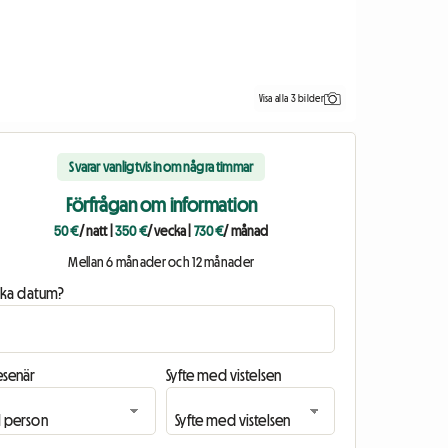
Visa alla 3 bilder
Svarar vanligtvis inom några timmar
Förfrågan om information
50 €
/ natt
|
350 €
/ vecka
|
730 €
/ månad
Mellan 6 månader och 12 månader
ilka datum?
esenär
Syfte med vistelsen