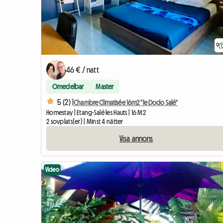
9
46 € / natt
Omedelbar
Master
5 (2) |
Chambre Climatisée 16m2 "le Dodo Salé"
Homestay | Etang-Salé les Hauts | 16 M2
2 sovplats(er) | Minst 4 nätter
Visa annons
Video