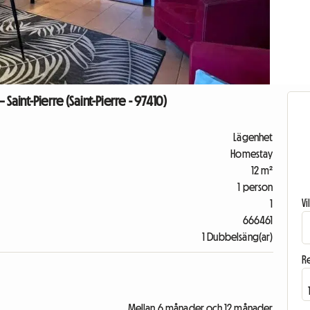
aint-Pierre (Saint-Pierre - 97410)
Lägenhet
Homestay
12 m²
1 person
V
1
666461
1 Dubbelsäng(ar)
R
Mellan 6 månader och 12 månader