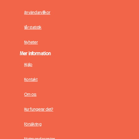
Användarvillkor
Vår statistik
Nyheter
Mer information
Hjälp
Kontakt
Om oss
Hur fungerar det?
Försäkring
Förtroendecenter