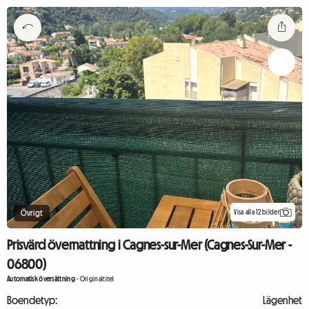
Visa alla 12 bilder
Övrigt
Prisvärd övernattning i Cagnes-sur-Mer (Cagnes-Sur-Mer -
06800)
Automatisk översättning
-
Originaltitel
Boendetyp:
Lägenhet