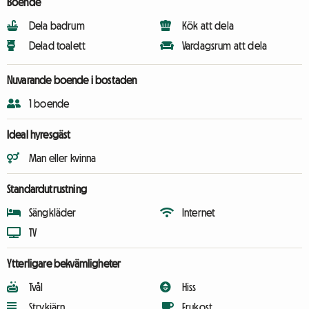
Boende
Dela badrum
Kök att dela
Delad toalett
Vardagsrum att dela
Nuvarande boende i bostaden
1 boende
Ideal hyresgäst
Man eller kvinna
Standardutrustning
Sängkläder
Internet
TV
Ytterligare bekvämligheter
Tvål
Hiss
Strykjärn
Frukost