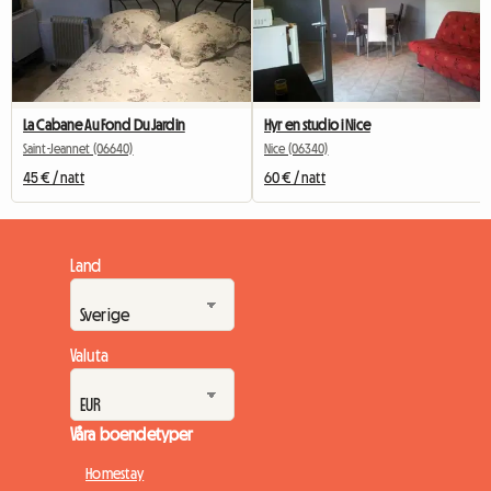
La Cabane Au Fond Du Jardin
Hyr en studio i Nice
Saint-Jeannet (06640)
Nice (06340)
45 € / natt
60 € / natt
Land
Valuta
Våra boendetyper
Homestay