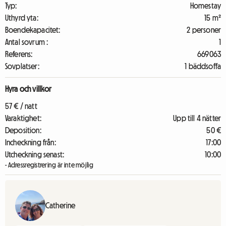
Typ:
Homestay
Uthyrd yta:
15 m²
Boendekapacitet:
2 personer
Antal sovrum :
1
Referens:
669063
Sovplatser:
1 bäddsoffa
Hyra och villkor
57 € / natt
Varaktighet:
Upp till 4 nätter
Deposition:
50 €
Incheckning från:
17:00
Utcheckning senast:
10:00
- Adressregistrering är inte möjlig
Catherine