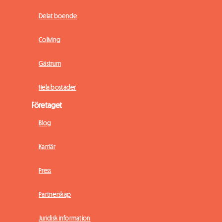
Delat boende
Coliving
Gästrum
Hela bostäder
Företaget
Blog
Karriär
Press
Partnerskap
Juridisk information