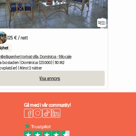
12
125 € / natt
Nyhet
iljelägenhet i privat villa, Dominicus - Trilocale
a bostaden | Dominicus (23000) | 110 M2
ovplats(er) | Minst 2 nätter
Visa annons
Gå med i vår community!