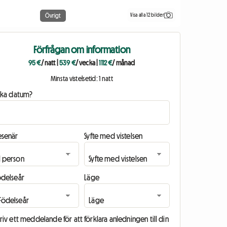
Visa alla 12 bilder
Övrigt
Förfrågan om information
95 €
/ natt
|
539 €
/ vecka
|
1112 €
/ månad
Minsta vistelsetid: 1 natt
ilka datum?
esenär
Syfte med vistelsen
ödelseår
Läge
riv ett meddelande för att förklara anledningen till din