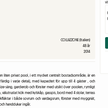
vi
COLLAZZONE (Italien)
48 år
2014
 liten privat pool, i ett mycket centralt bostadsområde, är en
rdig i varje detalj, med kapacitet för upp till 4 gäster , och
ze-säng, garderob och fönster med utsikt över poolen, rymligt
 välutrustat kök med kylskåp, gasspis, bord med 4 stolar, terrass
kfläktar i både sovrum och vardagsrum, fönster med myggnät,
och handdukar ingår.