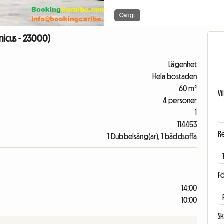
Övrigt
nicus - 23000)
Lägenhet
Hela bostaden
60 m²
V
4 personer
1
114453
R
1 Dubbelsäng(ar), 1 bäddsoffa
F
14:00
10:00
Sk