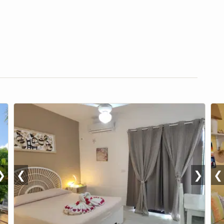
❯
❮
❯
❮