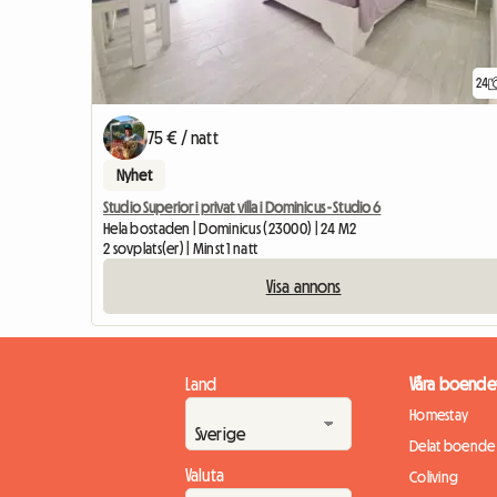
24
75 € / natt
Nyhet
Studio Superior i privat villa i Dominicus - Studio 6
Hela bostaden | Dominicus (23000) | 24 M2
2 sovplats(er) | Minst 1 natt
Visa annons
Land
Våra boende
Homestay
Delat boende
Valuta
Coliving