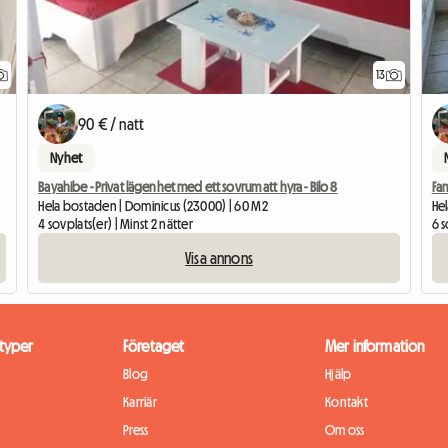
13
90 € / natt
Nyhet
Bayahibe - Privat lägenhet med ett sovrum att hyra - Bilo 8
Fam
Hela bostaden | Dominicus (23000) | 60 M2
Hel
4 sovplats(er) | Minst 2 nätter
6 s
Visa annons
typer
Företaget
Mer information
Blog
Hjälp
Karriär
Kontakt
Press
Om oss