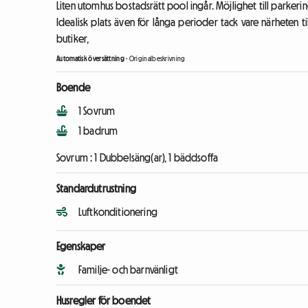
Liten utomhus bostadsrätt pool ingår. Möjlighet till parkeri
Idealisk plats även för långa perioder tack vare närheten till
butiker,
Automatisk översättning
-
Originalbeskrivning
Boende
1 Sovrum
1 badrum
Sovrum :
1 Dubbelsäng(ar), 1 bäddsoffa
Standardutrustning
Luftkonditionering
Egenskaper
Familje- och barnvänligt
Husregler för boendet