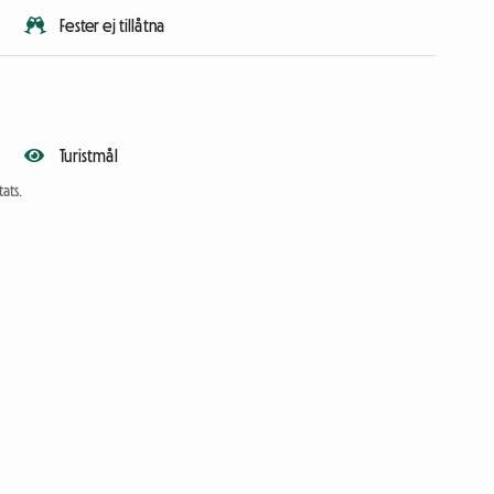
Fester ej tillåtna
Turistmål
ats.