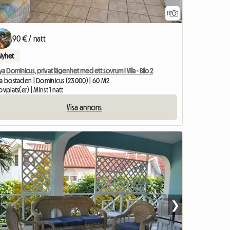
11
90 € / natt
Nyhet
ya Dominicus, privat lägenhet med ett sovrum i Villa - Bilo 2
la bostaden | Dominicus (23000) | 60 M2
ovplats(er) | Minst 1 natt
Visa annons
❯