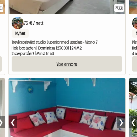
21
75 € / natt
Nyhet
Trevlig prisvärd studio Superior med uteplats - Mono 7
Pla
Hela bostaden | Dominicus (23000) | 24 M2
He
2 sovplats(er) | Minst 1 natt
4 s
Visa annons
❯
❮
❯
❮