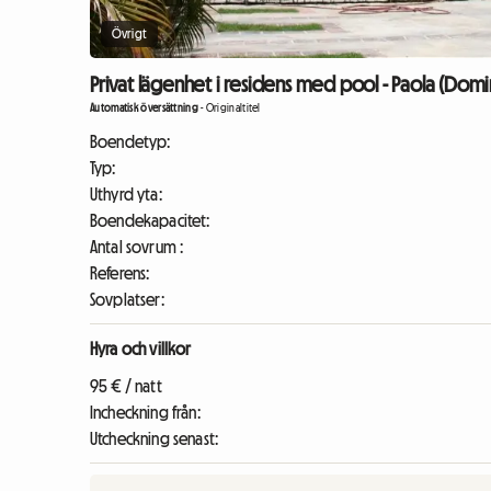
Övrigt
Privat lägenhet i residens med pool - Paola (Domi
Automatisk översättning
-
Originaltitel
Boendetyp:
Typ:
Uthyrd yta:
Boendekapacitet:
Antal sovrum :
Referens:
Sovplatser:
Hyra och villkor
95 € / natt
Incheckning från:
Utcheckning senast: