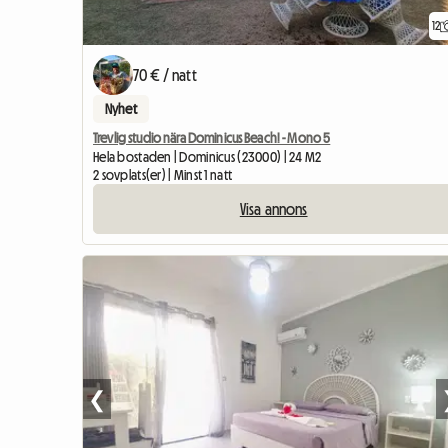
12
70 € / natt
Nyhet
Trevlig studio nära Dominicus Beach! - Mono 5
Hela bostaden | Dominicus (23000) | 24 M2
2 sovplats(er) | Minst 1 natt
Visa annons
❮