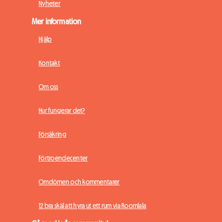
Nyheter
Mer information
Hjälp
Kontakt
Om oss
Hur fungerar det?
Försäkring
Förtroendecenter
Omdömen och kommentarer
12 bra skäl att hyra ut ett rum via Roomlala