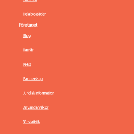
Hela bostäder
Företaget
Blog
Karriär
Press
Partnerskap
Juridisk information
Användarvillkor
Vår statistik