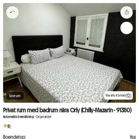
Visa alla 4 bilder
Sovrum
Privat rum med badrum nära Orly (Chilly-Mazarin - 91380)
Automatisk översättning
-
Originaltitel
5
1
Boendetyp:
Hus