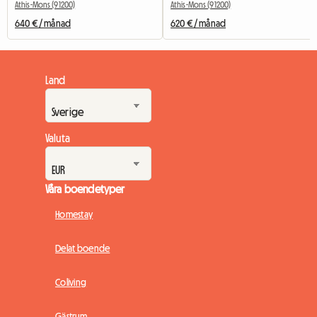
Athis-Mons (91200)
Athis-Mons (91200)
640 € / månad
620 € / månad
Land
Valuta
Våra boendetyper
Homestay
Delat boende
Coliving
Gästrum