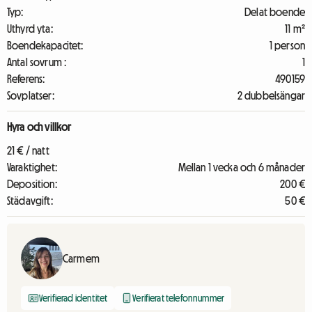
Typ:
Delat boende
Uthyrd yta:
11 m²
Boendekapacitet:
1 person
Antal sovrum :
1
Referens:
490159
Sovplatser:
2 dubbelsängar
Hyra och villkor
21 € / natt
Varaktighet:
Mellan 1 vecka och 6 månader
Deposition:
200 €
Städavgift:
50 €
Carmem
Verifierad identitet
Verifierat telefonnummer