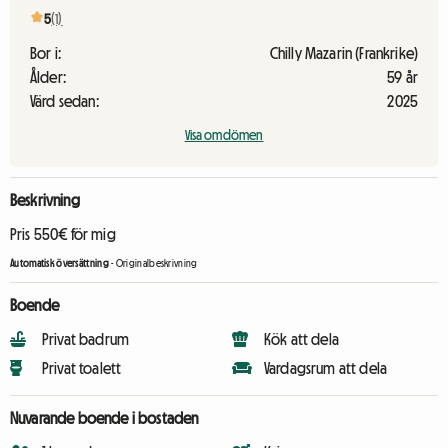
5
(1)
Bor i:
Chilly Mazarin (Frankrike)
Ålder:
59 år
Värd sedan:
2025
Visa omdömen
Beskrivning
Pris 550€ för mig
Automatisk översättning
-
Originalbeskrivning
Boende
Privat badrum
Kök att dela
Privat toalett
Vardagsrum att dela
Nuvarande boende i bostaden