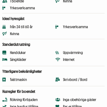
1 boende
Kvinna
Yrkesverksamma
Ideal hyresgäst
Från 24 till 60 år
Yrkesverksamma
Kvinna
Standardutrustning
Handdukar
Uppvärmning
Sängkläder
Internet
Ytterligare bekvämligheter
Tvättmaskin
Skrivbord / Bord
Husregler för boendet
Rökning förbjuden
Inga obehöriga gäster
Inga husdjur tillåtna
Par ej tillåtna