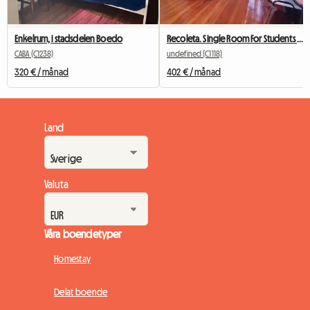
Enkelrum, i stadsdelen Boedo
Recoleta. Single Room For Students In Buenos Aires
CABA (C1238)
undefined (C1118)
320 € / månad
402 € / månad
Land
Valuta
Våra boendetyper
Homestay
Delat boende