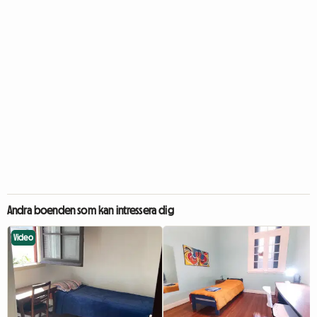
Andra boenden som kan intressera dig
Video