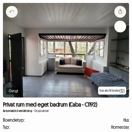
Visa alla 18 bilder
Övrigt
Privat rum med eget badrum (Caba - C1192)
Automatisk översättning
-
Originaltitel
Boendetyp:
Hus
Typ:
Homestay