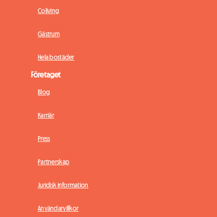
Coliving
Gästrum
Hela bostäder
Företaget
Blog
Karriär
Press
Partnerskap
Juridisk information
Användarvillkor