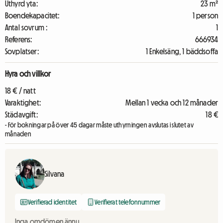
Uthyrd yta:
23 m²
Boendekapacitet:
1 person
Antal sovrum :
1
Referens:
666934
Sovplatser:
1 Enkelsäng, 1 bäddsoffa
Hyra och villkor
18 € / natt
Varaktighet:
Mellan 1 vecka och 12 månader
Städavgift:
18 €
- För bokningar på över 45 dagar måste uthyrningen avslutas i slutet av
månaden
Silvana
Verifierad identitet
Verifierat telefonnummer
Inga omdömen ännu