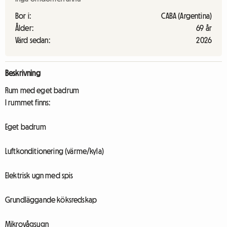
Bor i:
CABA (Argentina)
Ålder:
69 år
Värd sedan:
2026
Beskrivning
Rum med eget badrum
I rummet finns:
Eget badrum
Luftkonditionering (värme/kyla)
Elektrisk ugn med spis
Grundläggande köksredskap
Mikrovågsugn