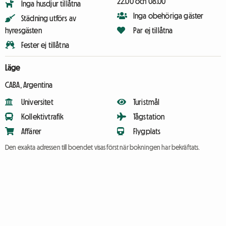
22.00 och 08.00
Inga husdjur tillåtna
Inga obehöriga gäster
Städning utförs av
hyresgästen
Par ej tillåtna
Fester ej tillåtna
Läge
CABA, Argentina
Universitet
Turistmål
Kollektivtrafik
Tågstation
Affärer
Flygplats
Den exakta adressen till boendet visas först när bokningen har bekräftats.