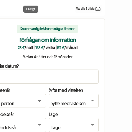
Visa alla 5 bilder
Övrigt
Svarar vanligtvis inom några timmar
Förfrågan om information
23 €
/ natt
|
158 €
/ vecka
|
511 €
/ månad
Mellan 4 nätter och 12 månader
ilka datum?
esenär
Syfte med vistelsen
ödelseår
Läge