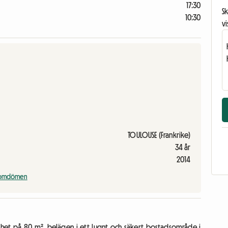
17:30
Sk
10:30
vi
TOULOUSE (Frankrike)
34 år
2014
a omdömen
genhet på 80 m², belägen i ett lugnt och säkert bostadsområde i