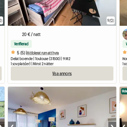
5
20 € / natt
Verifierad
5 (5) |
Möblerat rum att hyra
Delat boende | Toulouse (31500) | 9 M2
Hom
1 sovplats(er) | Minst 2 nätter
1 s
Visa annons
Vid