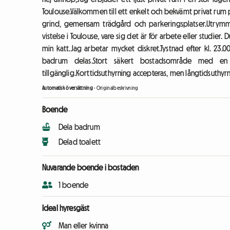
Toulouse.Välkommen till ett enkelt och bekvämt privat rum
grind, gemensam trädgård och parkeringsplatser.Utrymm
vistelse i Toulouse, vare sig det är för arbete eller stu
min katt.Jag arbetar mycket diskret.Tystnad efter kl. 23.
badrum delas.Stort säkert bostadsområde med en v
tillgänglig.Korttidsuthyrning accepteras, men långtidsuthyrn
Automatisk översättning
-
Originalbeskrivning
Boende
Dela badrum
Delad toalett
Nuvarande boende i bostaden
1 boende
Ideal hyresgäst
Man eller kvinna