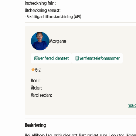
Incheckning från:
Utcheckning senast:
- Berättigad till bostadsbidrag (APL)
Morgane
Verifierad identitet
Verifierat telefonnummer
5
(2)
Bor i:
Ålder:
Värd sedan:
Vis
Beskrivning
Hej allihop,Jag erbjuder ett ljust privat rum i en stor lä