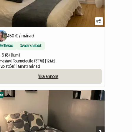
11
450 € / månad
Verifierad
Svarar snabbt
5 (8) |
Rum 1
estay | Tournefeuille (31170) | 12 M2
ovplats(er) | Minst 1 månad
Visa annons
eo