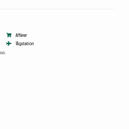
Affärer
Tågstation
ats.