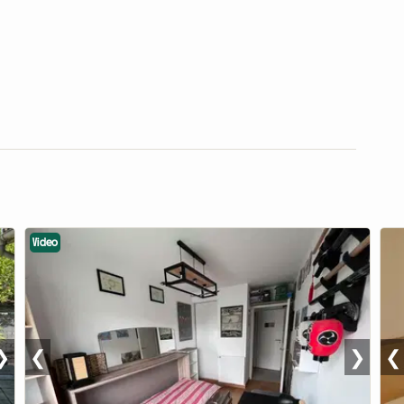
Video
❯
❮
❯
❮