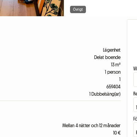
Övrigt
Lägenhet
Delat boende
13 m²
V
1 person
1
659404
R
1 Dubbelsäng(ar)
F
Mellan 4 nätter och 12 månader
10 €