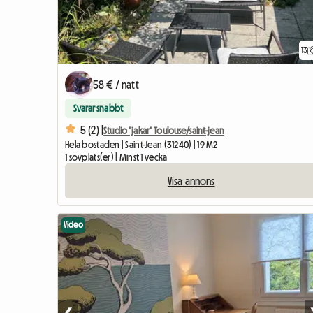
13
58 € / natt
Svarar snabbt
5 (2) |
Studio "jakar" Toulouse/saint-jean
Hela bostaden | Saint-Jean (31240) | 19 M2
1 sovplats(er) | Minst 1 vecka
Visa annons
Video