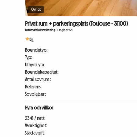
Övrigt
Privat rum + parkeringsplats (Toulouse - 31100)
Automatisk översättning
-
Originaltitel
5
2
Boendetyp:
Typ:
Uthyrd yta:
Boendekapacitet:
Antal sovrum :
Referens:
Sovplatser:
Hyra och villkor
23 € / natt
Varaktighet:
Städavgift: