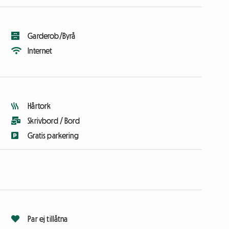
Garderob/Byrå
Internet
Hårtork
Skrivbord / Bord
Gratis parkering
Par ej tillåtna