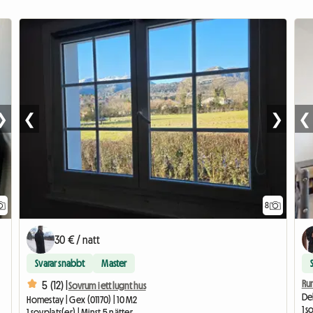
❯
❮
❯
❮
8
30 € / natt
Svarar snabbt
Master
Ru
5 (12) |
Sovrum i ett lugnt hus
Del
Homestay | Gex (01170) | 10 M2
1 s
1 sovplats(er) | Minst 5 nätter