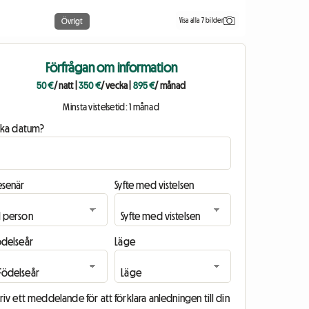
Visa alla 7 bilder
Övrigt
Förfrågan om information
50 €
/ natt
|
350 €
/ vecka
|
895 €
/ månad
Minsta vistelsetid: 1 månad
ilka datum?
esenär
Syfte med vistelsen
ödelseår
Läge
riv ett meddelande för att förklara anledningen till din