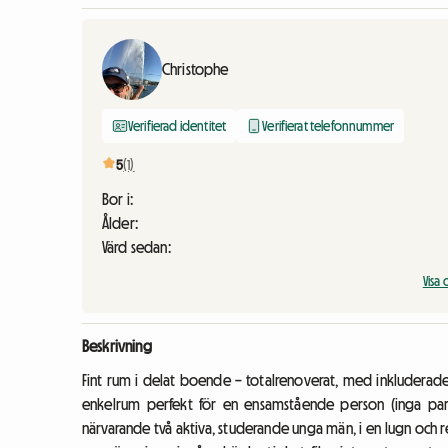
Christophe
Verifierad identitet
Verifierat telefonnummer
5
(1)
Bor i:
Ålder:
Värd sedan:
Vis
Beskrivning
Fint rum i delat boende – totalrenoverat, med inkluderade 
enkelrum perfekt för en ensamstående person (inga pa
närvarande två aktiva, studerande unga män, i en lugn och res