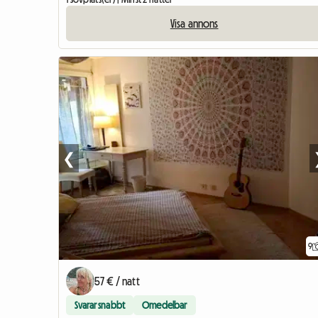
Visa annons
❮
9
57 € / natt
Svarar snabbt
Omedelbar