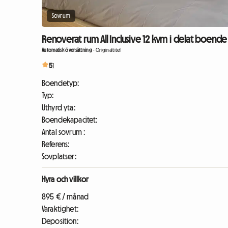
Sovrum
Renoverat rum All Inclusive 12 kvm i delat boende 
Automatisk översättning
-
Originaltitel
5
1
Boendetyp:
Typ:
Uthyrd yta:
Boendekapacitet:
Antal sovrum :
Referens:
Sovplatser:
Hyra och villkor
895 € / månad
Varaktighet:
Deposition: