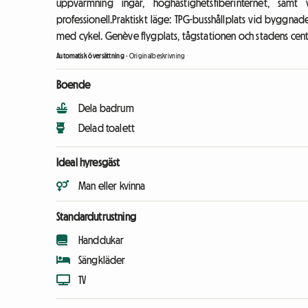
uppvärmning ingår, höghastighetsfiberinternet, s
professionell.Praktiskt läge: TPG-busshållplats vid byggnade
med cykel. Genève flygplats, tågstationen och stadens cent
Automatisk översättning
-
Originalbeskrivning
Boende
Dela badrum
Delad toalett
Ideal hyresgäst
Man eller kvinna
Standardutrustning
Handdukar
Sängkläder
TV