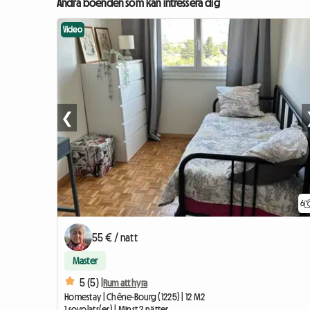
Andra boenden som kan intressera dig
Video
❮
6
55 € / natt
Master
5 (5) |
Rum att hyra
Homestay | Chêne-Bourg (1225) | 12 M2
1 sovplats(er) | Minst 2 nätter