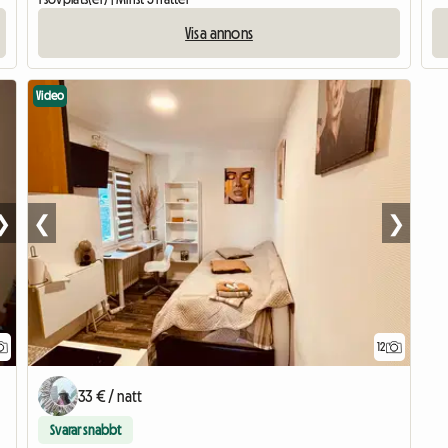
Visa annons
Video
❯
❮
❯
12
33 € / natt
Svarar snabbt