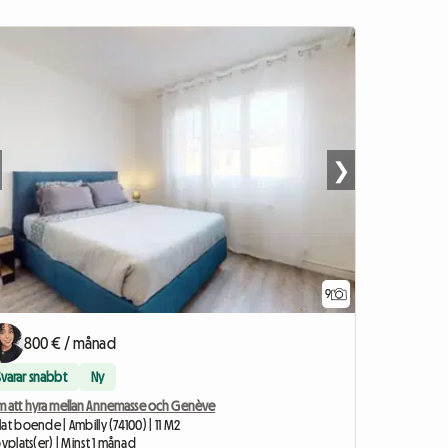
❯
9
800 € / månad
Svarar snabbt
Ny
m att hyra mellan Annemasse och Genève
at boende | Ambilly (74100) | 11 M2
ovplats(er) | Minst 1 månad