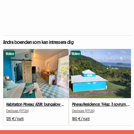
Andra boenden som kan intressera dig
Video
Video
Habitation Pineau: AZUR: bungalow med havsutsikt och privat jacuzzi
Pineau Residence: Ti-Kaz, 3 sovrum, havsutsikt och jacuzzi
Deshaies (97126)
Deshaies (97126)
125 € / natt
180 € / natt