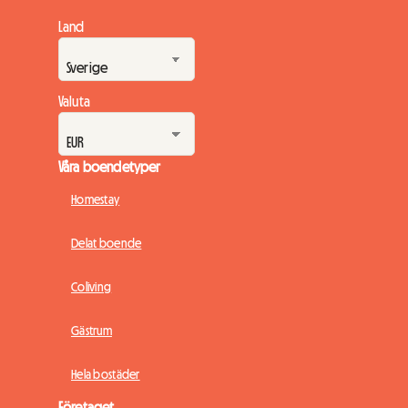
Land
Valuta
Våra boendetyper
Homestay
Delat boende
Coliving
Gästrum
Hela bostäder
Företaget