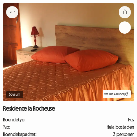
Visa alla 4 bilder
Sovrum
Residence la Rocheuse
Boendetyp:
Hus
Typ:
Hela bostaden
Boendekapacitet:
3 personer