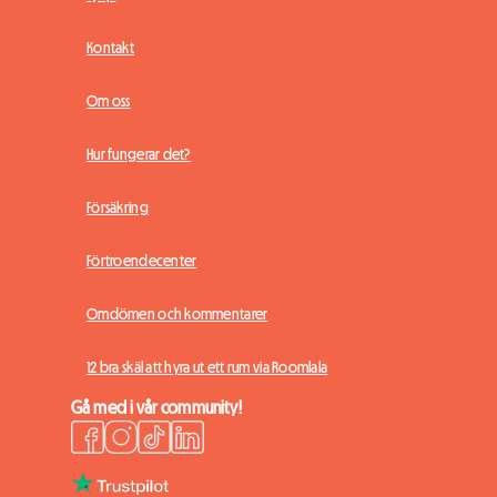
Kontakt
Om oss
Hur fungerar det?
Försäkring
Förtroendecenter
Omdömen och kommentarer
12 bra skäl att hyra ut ett rum via Roomlala
Gå med i vår community!