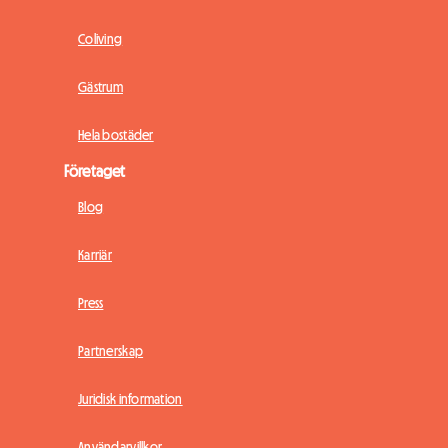
Coliving
Gästrum
Hela bostäder
Företaget
Blog
Karriär
Press
Partnerskap
Juridisk information
Användarvillkor