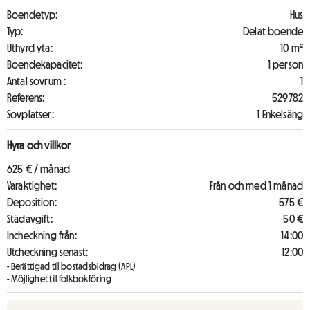
Boendetyp:
Hus
Typ:
Delat boende
Uthyrd yta:
10 m²
Boendekapacitet:
1 person
Antal sovrum :
1
Referens:
529782
Sovplatser:
1 Enkelsäng
Hyra och villkor
625 € / månad
Varaktighet:
Från och med 1 månad
Deposition:
575 €
Städavgift:
50 €
Incheckning från:
14:00
Utcheckning senast:
12:00
- Berättigad till bostadsbidrag (APL)
- Möjlighet till folkbokföring