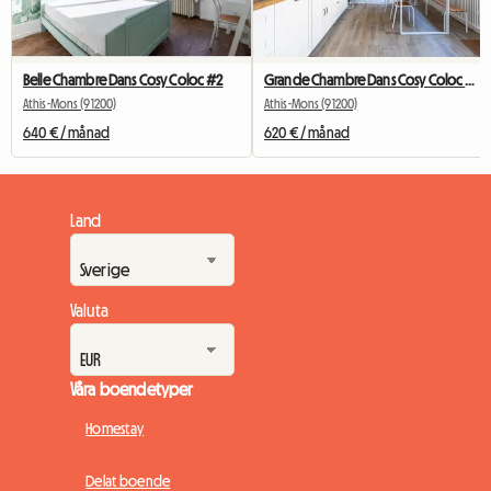
Belle Chambre Dans Cosy Coloc #2
Grande Chambre Dans Cosy Coloc #5 New York près d'olry
Athis-Mons (91200)
Athis-Mons (91200)
640 € / månad
620 € / månad
Land
Valuta
Våra boendetyper
Homestay
Delat boende