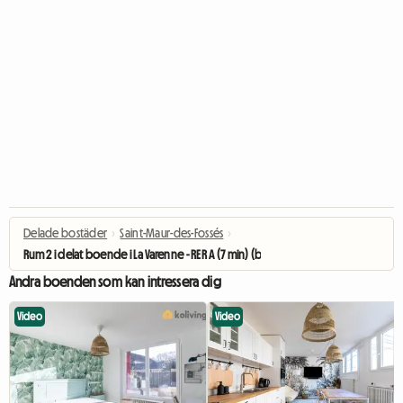
Delade bostäder
›
Saint-Maur-des-Fossés
›
Rum 2 i delat boende i La Varenne - RER A (7 min) (bottenvåning)
Andra boenden som kan intressera dig
Video
Video