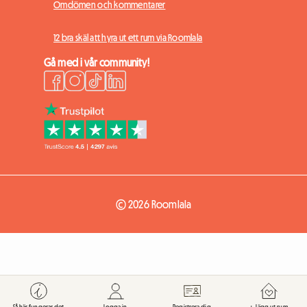
Omdömen och kommentarer
12 bra skäl att hyra ut ett rum via Roomlala
Gå med i vår community!
© 2026 Roomlala