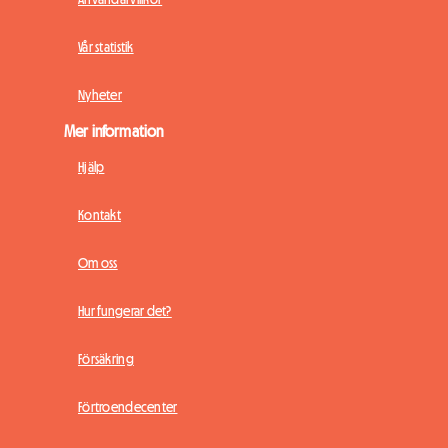
Vår statistik
Nyheter
Mer information
Hjälp
Kontakt
Om oss
Hur fungerar det?
Försäkring
Förtroendecenter