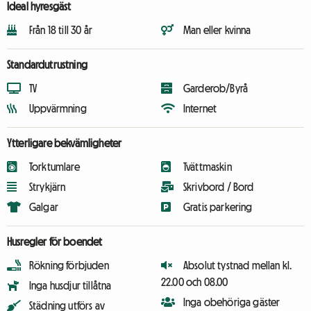
Ideal hyresgäst
Från 18 till 30 år
Man eller kvinna
Standardutrustning
TV
Garderob/Byrå
Uppvärmning
Internet
Ytterligare bekvämligheter
Torktumlare
Tvättmaskin
Strykjärn
Skrivbord / Bord
Galgar
Gratis parkering
Husregler för boendet
Rökning förbjuden
Absolut tystnad mellan kl.
22.00 och 08.00
Inga husdjur tillåtna
Inga obehöriga gäster
Städning utförs av