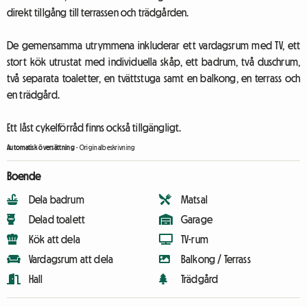
direkt tillgång till terrassen och trädgården.
De gemensamma utrymmena inkluderar ett vardagsrum med TV, ett
stort kök utrustat med individuella skåp, ett badrum, två duschrum,
två separata toaletter, en tvättstuga samt en balkong, en terrass och
en trädgård.
Ett låst cykelförråd finns också tillgängligt.
Automatisk översättning
-
Originalbeskrivning
Boende
Dela badrum
Matsal
Delad toalett
Garage
Kök att dela
TV-rum
Vardagsrum att dela
Balkong / Terrass
Hall
Trädgård