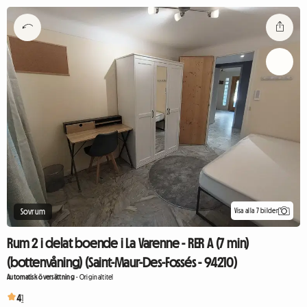
Visa alla 7 bilder
Sovrum
Rum 2 i delat boende i La Varenne - RER A (7 min)
(bottenvåning) (Saint-Maur-Des-Fossés - 94210)
Automatisk översättning
-
Originaltitel
4
1