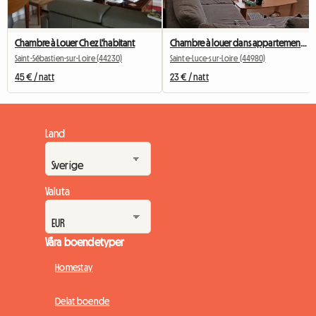
Chambre à Louer Chez L'habitant
Chambre à louer dans appartement partagé
Saint-Sébastien-sur-Loire (44230)
Sainte-Luce-sur-Loire (44980)
45 € / natt
23 € / natt
Land
Valuta
Våra boendetyper
Homestay
Delat boende