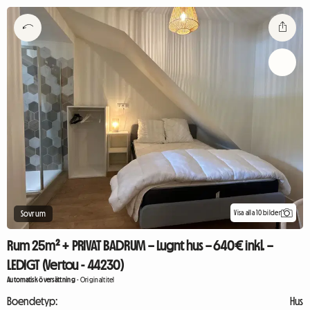
Visa alla 10 bilder
Sovrum
Rum 25m² + PRIVAT BADRUM – Lugnt hus – 640€ inkl. –
LEDIGT (Vertou - 44230)
Automatisk översättning
-
Originaltitel
Boendetyp:
Hus