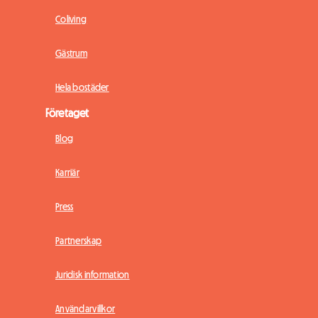
Coliving
Gästrum
Hela bostäder
Företaget
Blog
Karriär
Press
Partnerskap
Juridisk information
Användarvillkor