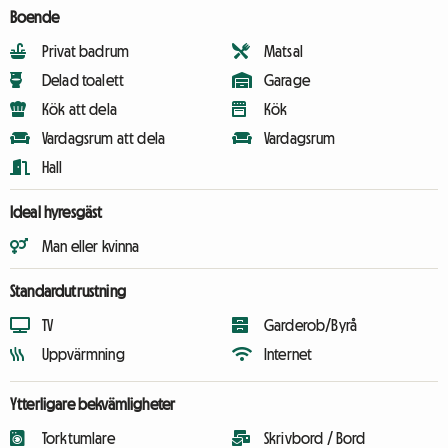
Boende
Privat badrum
Matsal
Delad toalett
Garage
Kök att dela
Kök
Vardagsrum att dela
Vardagsrum
Hall
Ideal hyresgäst
Man eller kvinna
Standardutrustning
TV
Garderob/Byrå
Uppvärmning
Internet
Ytterligare bekvämligheter
Torktumlare
Skrivbord / Bord