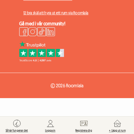
12 bra skäl att hyra ut ett rum via Roomlala
Gå med i vår community!
© 2026 Roomlala
Så här fungerar det
Logga in
Registrera dig
+ Lägg ut rum