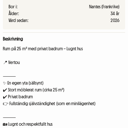
Bor i:
Nantes (Frankrike)
Ålder:
34 år
Värd sedan:
2026
Beskrivning
Rum på 25 m² med privat badrum – Lugnt hus
📍 Vertou
⸻
✨ En egen yta (sällsynt)
✔️ Stort möblerat rum (cirka 25 m²)
✔️ Privat badrum
👉 Fullständig självständighet (som en minilägenhet)
⸻
🏡 Lugnt och respektfullt hus