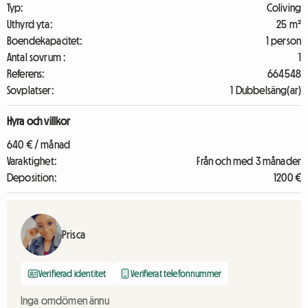
Typ:
Coliving
Uthyrd yta:
25 m²
Boendekapacitet:
1 person
Antal sovrum :
1
Referens:
664548
Sovplatser:
1 Dubbelsäng(ar)
Hyra och villkor
640 € / månad
Varaktighet:
Från och med 3 månader
Deposition:
1200 €
Prisca
Verifierad identitet
Verifierat telefonnummer
Inga omdömen ännu