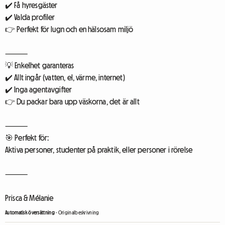
✔️ Få hyresgäster
✔️ Valda profiler
👉 Perfekt för lugn och en hälsosam miljö
⸻
💡 Enkelhet garanteras
✔️ Allt ingår (vatten, el, värme, internet)
✔️ Inga agentavgifter
👉 Du packar bara upp väskorna, det är allt
⸻
🎯 Perfekt för:
Aktiva personer, studenter på praktik, eller personer i rörelse
⸻
Prisca & Mélanie
Automatisk översättning
-
Originalbeskrivning