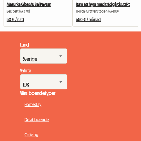
Mazurka Gîtes Au Bal Paysan
Rum att hyra med trädgårdsutsikt
Berstett (67370)
Illkirch-Graffenstaden (67400)
50 € / natt
650 € / månad
Land
Valuta
Våra boendetyper
Homestay
Delat boende
Coliving