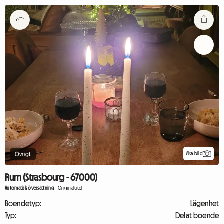
Visa bild
Övrigt
Rum (Strasbourg - 67000)
Automatisk översättning
-
Originaltitel
Boendetyp:
Lägenhet
Typ:
Delat boende