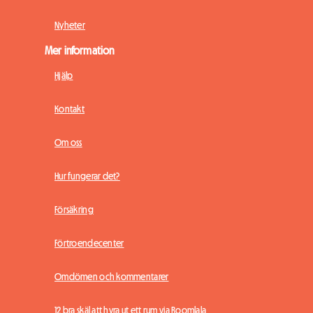
Nyheter
Mer information
Hjälp
Kontakt
Om oss
Hur fungerar det?
Försäkring
Förtroendecenter
Omdömen och kommentarer
12 bra skäl att hyra ut ett rum via Roomlala