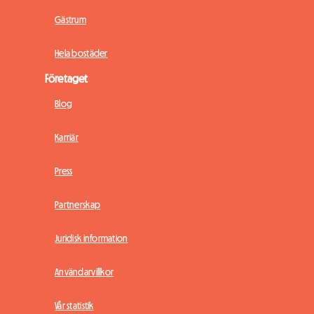
Gästrum
Hela bostäder
Företaget
Blog
Karriär
Press
Partnerskap
Juridisk information
Användarvillkor
Vår statistik