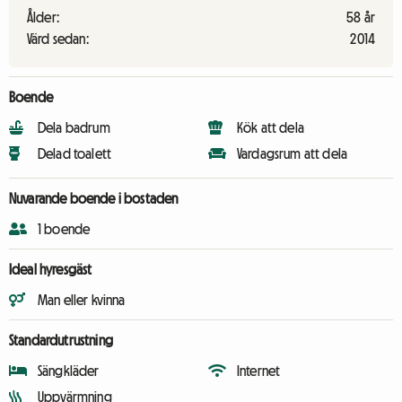
Ålder:
58 år
Värd sedan:
2014
Boende
Dela badrum
Kök att dela
Delad toalett
Vardagsrum att dela
Nuvarande boende i bostaden
1 boende
Ideal hyresgäst
Man eller kvinna
Standardutrustning
Sängkläder
Internet
Uppvärmning