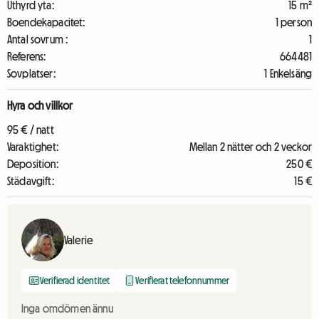
Uthyrd yta:
15 m²
Boendekapacitet:
1 person
Antal sovrum :
1
Referens:
664481
Sovplatser:
1 Enkelsäng
Hyra och villkor
95 € / natt
Varaktighet:
Mellan 2 nätter och 2 veckor
Deposition:
250 €
Städavgift:
15 €
Valerie
Verifierad identitet
Verifierat telefonnummer
Inga omdömen ännu