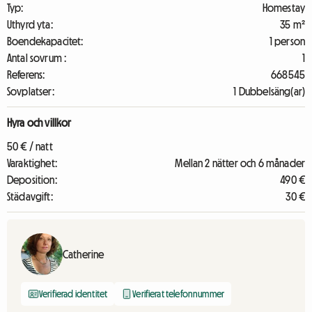
Typ:
Homestay
Uthyrd yta:
35 m²
Boendekapacitet:
1 person
Antal sovrum :
1
Referens:
668545
Sovplatser:
1 Dubbelsäng(ar)
Hyra och villkor
50 € / natt
Varaktighet:
Mellan 2 nätter och 6 månader
Deposition:
490 €
Städavgift:
30 €
Catherine
Verifierad identitet
Verifierat telefonnummer