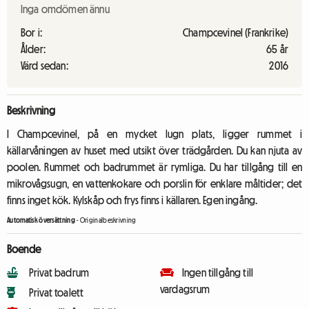
Inga omdömen ännu
Bor i:
Champcevinel (Frankrike)
Ålder:
65 år
Värd sedan:
2016
Beskrivning
I Champcevinel, på en mycket lugn plats, ligger rummet i
källarvåningen av huset med utsikt över trädgården. Du kan njuta av
poolen. Rummet och badrummet är rymliga. Du har tillgång till en
mikrovågsugn, en vattenkokare och porslin för enklare måltider; det
finns inget kök. Kylskåp och frys finns i källaren. Egen ingång.
Automatisk översättning
-
Originalbeskrivning
Boende
Privat badrum
Ingen tillgång till
vardagsrum
Privat toalett