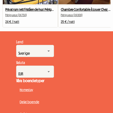
Privat rum i ett fristående hus i Périgueux
Chambre Confortable À Louer Chez L'habit
Périgueux (24750)
Périgueux (24000)
24 € / natt
25 € / natt
Land
Valuta
Våra boendetyper
Homestay
Delat boende