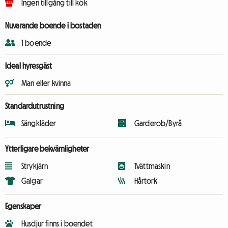
Ingen tillgång till kök
Nuvarande boende i bostaden
1 boende
Ideal hyresgäst
Man eller kvinna
Standardutrustning
Sängkläder
Garderob/Byrå
Ytterligare bekvämligheter
Strykjärn
Tvättmaskin
Galgar
Hårtork
Egenskaper
Husdjur finns i boendet