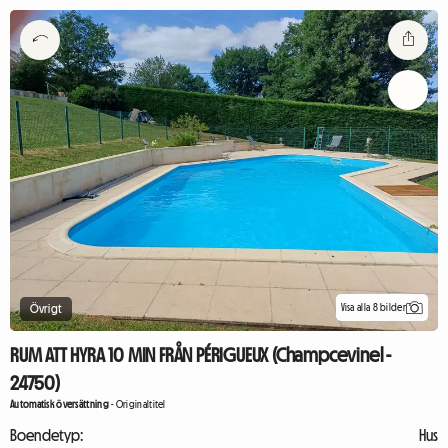
Visa alla 8 bilder
Övrigt
RUM ATT HYRA 10 MIN FRÅN PÉRIGUEUX (Champcevinel -
24750)
Automatisk översättning
-
Originaltitel
Boendetyp:
Hus