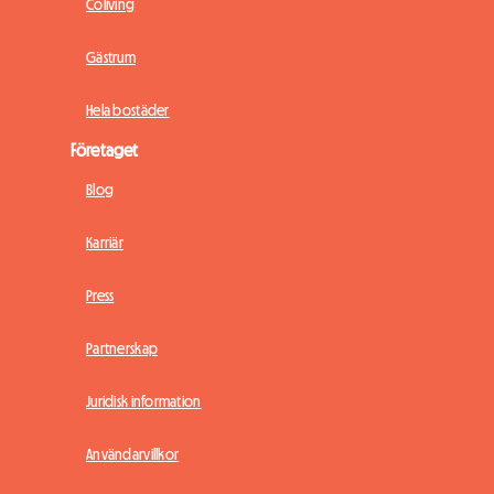
Coliving
Gästrum
Hela bostäder
Företaget
Blog
Karriär
Press
Partnerskap
Juridisk information
Användarvillkor